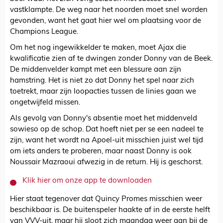
vastklampte. De weg naar het noorden moet snel worden
gevonden, want het gaat hier wel om plaatsing voor de
Champions League.
Om het nog ingewikkelder te maken, moet Ajax die
kwalificatie zien af te dwingen zonder Donny van de Beek.
De middenvelder kampt met een blessure aan zijn
hamstring. Het is niet zo dat Donny het spel naar zich
toetrekt, maar zijn loopacties tussen de linies gaan we
ongetwijfeld missen.
Als gevolg van Donny's absentie moet het middenveld
sowieso op de schop. Dat hoeft niet per se een nadeel te
zijn, want het wordt na Apoel-uit misschien juist wel tijd
om iets anders te proberen, maar naast Donny is ook
Noussair Mazraoui afwezig in de return. Hij is geschorst.
Klik hier om onze app te downloaden
Hier staat tegenover dat Quincy Promes misschien weer
beschikbaar is. De buitenspeler haakte af in de eerste helft
van VVV-uit, maar hij sloot zich maandag weer aan bij de