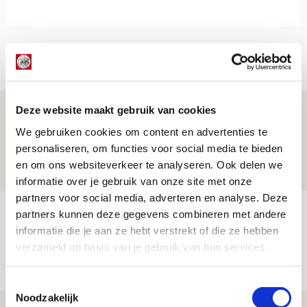
Net binnen //
Deze website maakt gebruik van cookies
Is dit de laatste wallpaper van Godts in
de Johan Cruijff Arena?
We gebruiken cookies om content en advertenties te
personaliseren, om functies voor social media te bieden
07 AUGUSTUS 2026 - 00:36
en om ons websiteverkeer te analyseren. Ook delen we
NIEUWS
informatie over je gebruik van onze site met onze
partners voor social media, adverteren en analyse. Deze
Trotse Klaassen: ‘Vierhonderd duels
partners kunnen deze gegevens combineren met andere
voor mijn club is heel speciaal’
informatie die je aan ze hebt verstrekt of die ze hebben
verzameld op basis van je gebruik van hun services.
06 AUGUSTUS 2026 - 23:43
NIEUWS
Toestemmingsselectie
Noodzakelijk