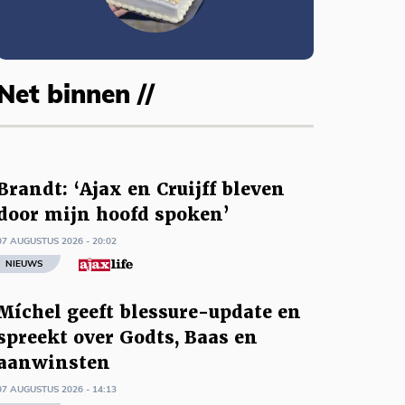
Net binnen //
Brandt: ‘Ajax en Cruijff bleven
door mijn hoofd spoken’
07 AUGUSTUS 2026 - 20:02
NIEUWS
Míchel geeft blessure-update en
spreekt over Godts, Baas en
aanwinsten
07 AUGUSTUS 2026 - 14:13