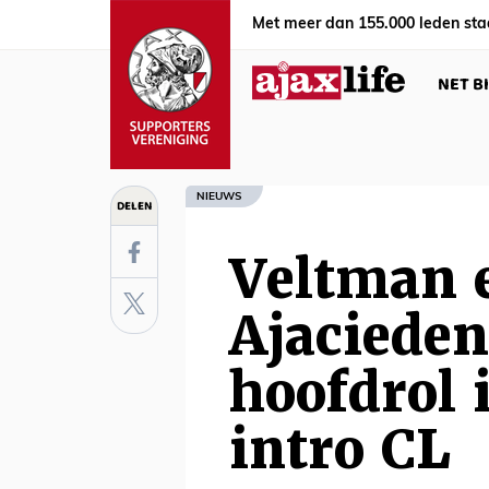
Met meer dan 155.000 leden sta
NET B
NIEUWS
DELEN
Veltman 
Ajacieden
hoofdrol 
intro CL