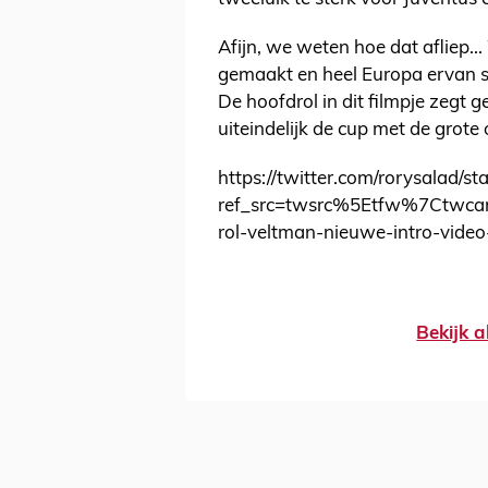
Afijn, we weten hoe dat afliep... 
gemaakt en heel Europa ervan sm
De hoofdrol in dit filmpje zegt g
uiteindelijk de cup met de grote 
https://twitter.com/rorysalad
ref_src=twsrc%5Etfw%7Ctwc
rol-veltman-nieuwe-intro-vide
Bekijk a