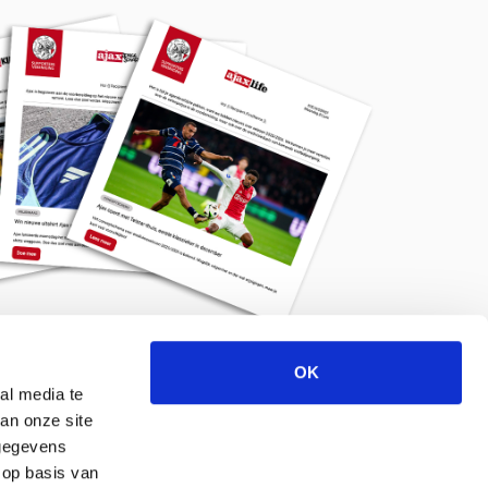
OK
Meld je aan voor de nieuwsbrief
al media te
an onze site
 gegevens
 op basis van