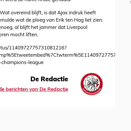
Wat overeind blijft, is dat Ajax indruk heeft
ulde wat de ploeg van Erik ten Hag liet zien.
enoeg, al blijft het jammer dat Liverpool
oren mocht liften.
/status/1140972775731081216?
amp%5Etweetembed%7Ctwterm%5E114097277573108121
o-champions-league
De Redactie
lle berichten van De Redactie