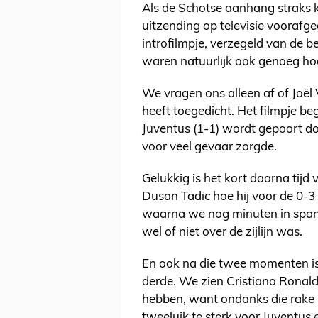
Als de Schotse aanhang straks kl
uitzending op televisie voorafg
introfilmpje, verzegeld van de b
waren natuurlijk ook genoeg ho
We vragen ons alleen af of Joël 
heeft toegedicht. Het filmpje be
Juventus (1-1) wordt gepoort doo
voor veel gevaar zorgde.
Gelukkig is het kort daarna tijd 
Dusan Tadic hoe hij voor de 0-3
waarna we nog minuten in span
wel of niet over de zijlijn was.
En ook na die twee momenten is 
derde. We zien Cristiano Ronal
hebben, want ondanks die rake 
tweeluik te sterk voor Juventus 