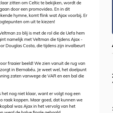
aar zitten om Celtic te bekijken, wordt de
egaan door een promovideo. En in dit
ekende hymne, komt flink wat Ajax voorbij. Er
ogtepunten om uit te kiezen!
Veltman zo blij is met de rol die de Uefa hem
gint namelijk met Veltman die tijdens Ajax -
r Douglas Costa, die tijdens zijn invalbeurt
voor fraaier beeld! We zien vanuit de rug van
 zorgt in Bernabéu. Je weet wel, het doelpunt
ning zaten vanwege de VAR en een bal die
het nog niet klaar, want er volgt nog een
do raak koppen. Maar goed, dat kunnen we
kopbal was Ajax in het vervolg van het
en werd de halve finale gehaald.