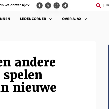
an we achter Ajax!
I
INNEN
LEDENCORNER
OVER AJAX
en andere
 spelen
in nieuwe