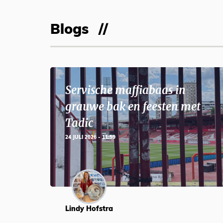
Blogs
Servische maffiabaas in
grauwe bak en feesten met
Tadic
24 JULI 2026 - 11:59
Lindy Hofstra