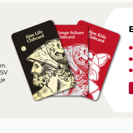
en.
 SV
je