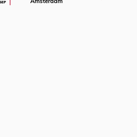
Amsterdam
SEP
6&ref_url=https%3A%2F%2Fwww.vtbl.nl%2Fvideo%2Fa