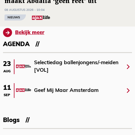
maakt Abdalla ‘geen reet’ uit
08 AUGUSTUS 2026 - 10:04
NIEUWS
Bekijk meer
AGENDA
Selectiedag ballenjongens/-meiden
23
[VOL]
AUG
11
Geef Mij Maar Amsterdam
SEP
Blogs