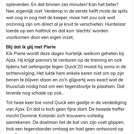
opleverden. En dat binnen zes minuten! Kan het beter?
Nee, eigenlijk niet. Verderop in de eerste helft miste de spits
wel oog in oog met de keeper, maar het zou ook wat
onzinnig zijn om direct al je kruit te verschieten. Huntelaar
loerde op een hattrick en dat kon 'slechts' worden
voorkomen door een eigen inzet,
Blij dat ik glij met Pierie
Kik Pierie wordt deze dagen hartelijk welkom geheten bij
Ajax. Hij krijgt panna's te verduren op de training en ook
tijdens het oefenpotje tegen Quick'20 moest hij soms in de
achtervolging. Het lukte hem enkele keren niet om op zijn
benen te blijven staan en zo'n glijpartij was exact wat de
thuisclub nodig had om een tegenstootje te plaatsen. Dat
leverde nog schade op ook...
Tot twee keer toe vond Quick een gaatje in de verdediging
van Ajax. En dat is toch geen fijne start. De tweede treffer
mocht Dominik Kotarski zich trouwens volledig
aanrekenen. De doelman liet de bal van zijn voet glippen,
trok een tegenstander omlaag en had geen antwoord op