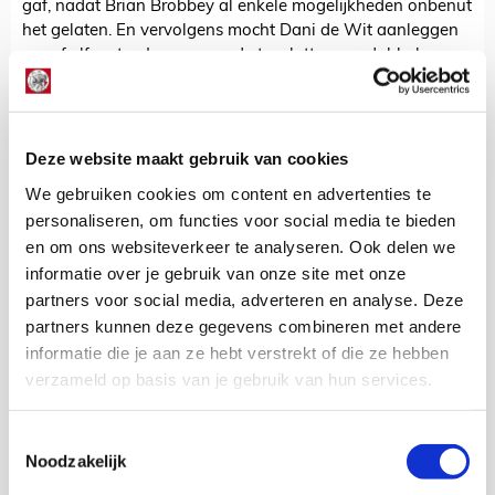
gaf, nadat Brian Brobbey al enkele mogelijkheden onbenut
het gelaten. En vervolgens mocht Dani de Wit aanleggen
vanaf elf meter. Jensen zorgde tenslotte voor dubbele
cijfers, ook al pasten die niet op het scorebord. Brobbey
wist later zijn naam toch als doelpuntenmaker bij te
schrijven. Hij maakte de laatste treffer.
Deze website maakt gebruik van cookies
Ook al is het voor velen nog vakantie, het verschil tussen
de elf van de eerste en tweede helft was groot. De 'echte'
We gebruiken cookies om content en advertenties te
jonkies kregen een kans, aangevoerd door Perr Schuurs en
personaliseren, om functies voor social media te bieden
De Wit, net als enkele oudgedienden. Zo zagen we de
en om ons websiteverkeer te analyseren. Ook delen we
huurlingen Benjamin van Leer en Dennis Johnsen weer
informatie over je gebruik van onze site met onze
eens tussen de lijnen verschijnen. Hopelijk genoten de
partners voor social media, adverteren en analyse. Deze
aanwezigen van dit duo, want het kan zomaar zijn dat we
partners kunnen deze gegevens combineren met andere
die twee niet vaak meer terugzien in Ajaxshirt.
informatie die je aan ze hebt verstrekt of die ze hebben
verzameld op basis van je gebruik van hun services.
Kevin Van Nunen
Bekijk alle berichten van Kevin Van
Toestemmingsselectie
Nunen
Noodzakelijk