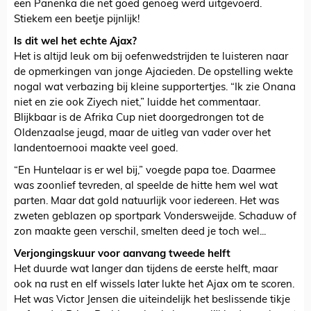
een Panenka die net goed genoeg werd uitgevoerd.
Stiekem een beetje pijnlijk!
Is dit wel het echte Ajax?
Het is altijd leuk om bij oefenwedstrijden te luisteren naar
de opmerkingen van jonge Ajacieden. De opstelling wekte
nogal wat verbazing bij kleine supportertjes. “Ik zie Onana
niet en zie ook Ziyech niet,” luidde het commentaar.
Blijkbaar is de Afrika Cup niet doorgedrongen tot de
Oldenzaalse jeugd, maar de uitleg van vader over het
landentoernooi maakte veel goed.
“En Huntelaar is er wel bij,” voegde papa toe. Daarmee
was zoonlief tevreden, al speelde de hitte hem wel wat
parten. Maar dat gold natuurlijk voor iedereen. Het was
zweten geblazen op sportpark Vondersweijde. Schaduw of
zon maakte geen verschil, smelten deed je toch wel...
Verjongingskuur voor aanvang tweede helft
Het duurde wat langer dan tijdens de eerste helft, maar
ook na rust en elf wissels later lukte het Ajax om te scoren.
Het was Victor Jensen die uiteindelijk het beslissende tikje