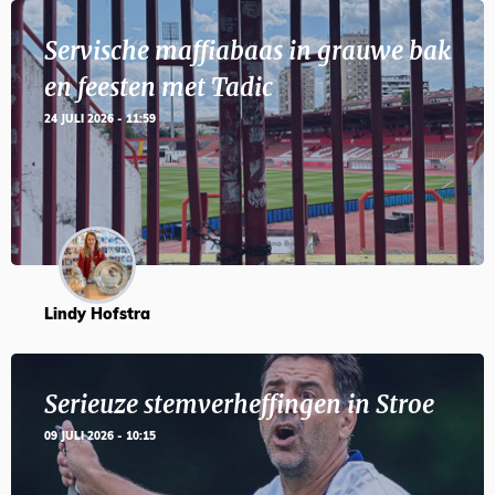
Servische maffiabaas in grauwe bak
en feesten met Tadic
24 JULI 2026 - 11:59
Lindy Hofstra
Serieuze stemverheffingen in Stroe
09 JULI 2026 - 10:15