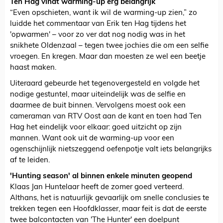
Ten Hag vindt warming-up erg belangrijk
“Even opschieten, want ik wil de warming-up zien,” zo
luidde het commentaar van Erik ten Hag tijdens het
'opwarmen' – voor zo ver dat nog nodig was in het
snikhete Oldenzaal – tegen twee jochies die om een selfie
vroegen. En kregen. Maar dan moesten ze wel een beetje
haast maken.
Uiteraard gebeurde het tegenovergesteld en volgde het
nodige gestuntel, maar uiteindelijk was de selfie en
daarmee de buit binnen. Vervolgens moest ook een
cameraman van RTV Oost aan de kant en toen had Ten
Hag het eindelijk voor elkaar: goed uitzicht op zijn
mannen. Want ook uit de warming-up voor een
ogenschijnlijk nietszeggend oefenpotje valt iets belangrijks
af te leiden.
'Hunting season' al binnen enkele minuten geopend
Klaas Jan Huntelaar heeft de zomer goed verteerd.
Althans, het is natuurlijk gevaarlijk om snelle conclusies te
trekken tegen een Hoofdklasser, maar feit is dat de eerste
twee balcontacten van 'The Hunter' een doelpunt