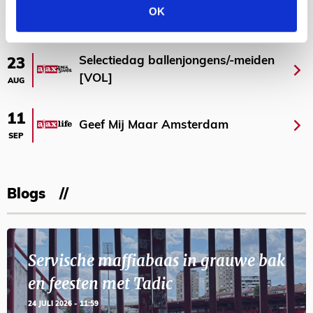
OK
AGENDA
Selectiedag ballenjongens/-meiden
23
[VOL]
AUG
11
Geef Mij Maar Amsterdam
SEP
Blogs
Servische maffiabaas in grauwe bak
en feesten met Tadic
24 JULI 2026 - 11:59