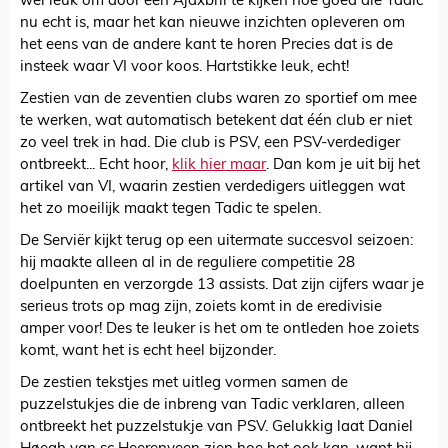
wel leuk om door een Ajaxbril te kijken hoe goed die Tadic
nu echt is, maar het kan nieuwe inzichten opleveren om
het eens van de andere kant te horen Precies dat is de
insteek waar VI voor koos. Hartstikke leuk, echt!
Zestien van de zeventien clubs waren zo sportief om mee
te werken, wat automatisch betekent dat één club er niet
zo veel trek in had. Die club is PSV, een PSV-verdediger
ontbreekt... Echt hoor,
klik hier maar
. Dan kom je uit bij het
artikel van VI, waarin zestien verdedigers uitleggen wat
het zo moeilijk maakt tegen Tadic te spelen.
De Serviër kijkt terug op een uitermate succesvol seizoen:
hij maakte alleen al in de reguliere competitie 28
doelpunten en verzorgde 13 assists. Dat zijn cijfers waar je
serieus trots op mag zijn, zoiets komt in de eredivisie
amper voor! Des te leuker is het om te ontleden hoe zoiets
komt, want het is echt heel bijzonder.
De zestien tekstjes met uitleg vormen samen de
puzzelstukjes die de inbreng van Tadic verklaren, alleen
ontbreekt het puzzelstukje van PSV. Gelukkig laat Daniel