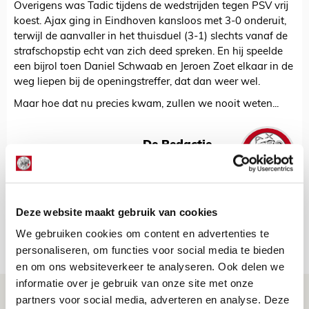
Overigens was Tadic tijdens de wedstrijden tegen PSV vrij
koest. Ajax ging in Eindhoven kansloos met 3-0 onderuit,
terwijl de aanvaller in het thuisduel (3-1) slechts vanaf de
strafschopstip echt van zich deed spreken. En hij speelde
een bijrol toen Daniel Schwaab en Jeroen Zoet elkaar in de
weg liepen bij de openingstreffer, dat dan weer wel.
Maar hoe dat nu precies kwam, zullen we nooit weten...
De Redactie
Bekijk alle berichten van De Redactie
Deze website maakt gebruik van cookies
We gebruiken cookies om content en advertenties te
Net binnen //
personaliseren, om functies voor social media te bieden
en om ons websiteverkeer te analyseren. Ook delen we
informatie over je gebruik van onze site met onze
Brandt: ‘Ajax en Cruijff bleven door
partners voor social media, adverteren en analyse. Deze