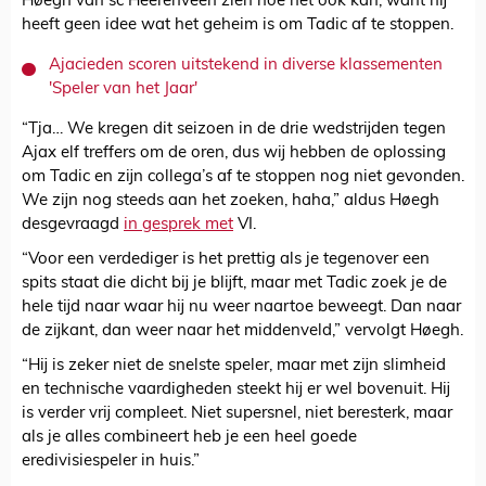
Høegh van sc Heerenveen zien hoe het ook kan, want hij
heeft geen idee wat het geheim is om Tadic af te stoppen.
Ajacieden scoren uitstekend in diverse klassementen
'Speler van het Jaar'
“Tja… We kregen dit seizoen in de drie wedstrijden tegen
Ajax elf treffers om de oren, dus wij hebben de oplossing
om Tadic en zijn collega’s af te stoppen nog niet gevonden.
We zijn nog steeds aan het zoeken, haha,” aldus Høegh
desgevraagd
in gesprek met
VI.
“Voor een verdediger is het prettig als je tegenover een
spits staat die dicht bij je blijft, maar met Tadic zoek je de
hele tijd naar waar hij nu weer naartoe beweegt. Dan naar
de zijkant, dan weer naar het middenveld,” vervolgt Høegh.
“Hij is zeker niet de snelste speler, maar met zijn slimheid
en technische vaardigheden steekt hij er wel bovenuit. Hij
is verder vrij compleet. Niet supersnel, niet beresterk, maar
als je alles combineert heb je een heel goede
eredivisiespeler in huis.”