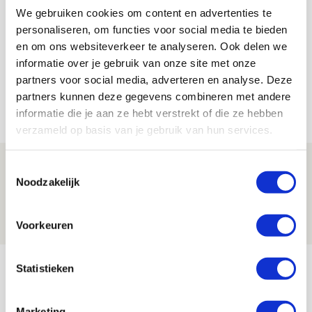
De Redactie
We gebruiken cookies om content en advertenties te
personaliseren, om functies voor social media te bieden
Bekijk alle berichten van De Redactie
en om ons websiteverkeer te analyseren. Ook delen we
informatie over je gebruik van onze site met onze
partners voor social media, adverteren en analyse. Deze
partners kunnen deze gegevens combineren met andere
Net binnen //
informatie die je aan ze hebt verstrekt of die ze hebben
verzameld op basis van je gebruik van hun services.
Spelen bij Jong Ajax of Ajax 1? Dat
Toestemmingsselectie
Noodzakelijk
maakt Abdalla ‘geen reet’ uit
08 AUGUSTUS 2026 - 10:04
Voorkeuren
NIEUWS
Brandt: ‘Ajax en Cruijff bleven door
Statistieken
mijn hoofd spoken’
07 AUGUSTUS 2026 - 20:02
Marketing