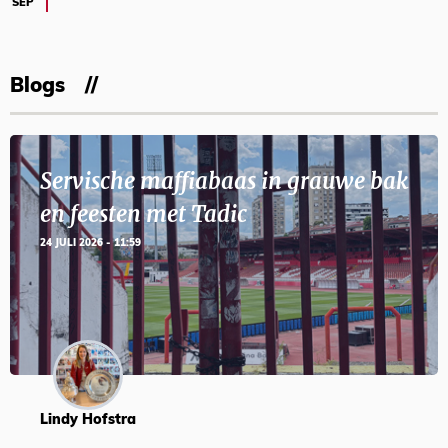
SEP
Blogs
Servische maffiabaas in grauwe bak
en feesten met Tadic
24 JULI 2026 - 11:59
Lindy Hofstra