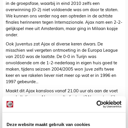
in de groepsfase, waarbij in eind 2010 zelfs een
overwinning (0-2) niet voldoende was om door te stoten.
We kunnen ons verder nog een optreden in de achtste
finales herinneren tegen Internazionale. Ajax nam een 2-2-
gelijkspel mee uit Amsterdam, maar ging in Milaan kopje
onder.
Ook Juventus zat Ajax al diverse keren dwars. De
misschien wel vergeten ontmoeting in de Europa League
van 2010 was de laatste. De 0-0 in Turijn was
onvoldoende om de 1-2-nederlaag in eigen huis goed te
maken, tijdens seizoen 2004/2005 won Juve zelfs twee
keer en we rakelen liever niet meer op wat er in 1996 en
1997 gebeurde...
Maakt dit Ajax kansloos vanaf 21.00 uur als aan de voet
van de Italiaanse Alpen wordt afgetrapt? Nee, natuurlijk
niet! Bedenk eventjes dat Ajax zes keer op rij kansloos had
verloren van Real Madrid voordat het wonder van
Bernabéu werd gerealiseerd!
Deze website maakt gebruik van cookies