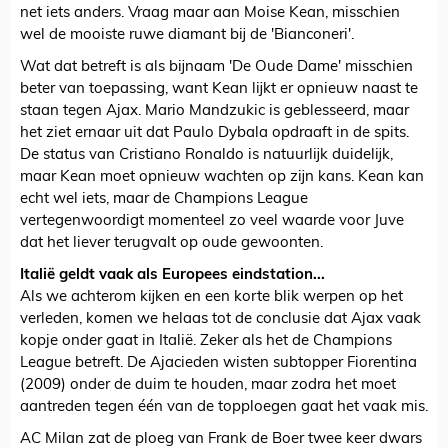
net iets anders. Vraag maar aan Moise Kean, misschien
wel de mooiste ruwe diamant bij de 'Bianconeri'.
Wat dat betreft is als bijnaam 'De Oude Dame' misschien
beter van toepassing, want Kean lijkt er opnieuw naast te
staan tegen Ajax. Mario Mandzukic is geblesseerd, maar
het ziet ernaar uit dat Paulo Dybala opdraaft in de spits.
De status van Cristiano Ronaldo is natuurlijk duidelijk,
maar Kean moet opnieuw wachten op zijn kans. Kean kan
echt wel iets, maar de Champions League
vertegenwoordigt momenteel zo veel waarde voor Juve
dat het liever terugvalt op oude gewoonten.
Italië geldt vaak als Europees eindstation...
Als we achterom kijken en een korte blik werpen op het
verleden, komen we helaas tot de conclusie dat Ajax vaak
kopje onder gaat in Italië. Zeker als het de Champions
League betreft. De Ajacieden wisten subtopper Fiorentina
(2009) onder de duim te houden, maar zodra het moet
aantreden tegen één van de topploegen gaat het vaak mis.
AC Milan zat de ploeg van Frank de Boer twee keer dwars