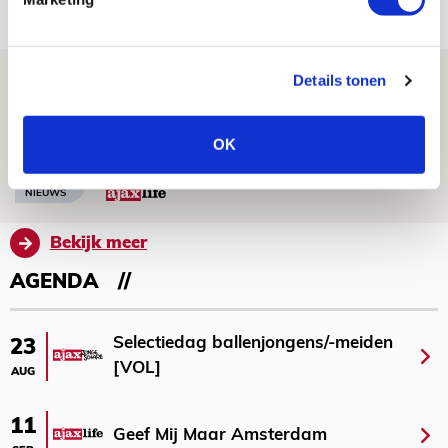
NIEUWS
Míchel geeft blessure-update en
Details tonen
spreekt over Godts, Baas en
aanwinsten
OK
07 AUGUSTUS 2026 - 14:13
NIEUWS
Bekijk meer
AGENDA
Selectiedag ballenjongens/-meiden
23
[VOL]
AUG
11
Geef Mij Maar Amsterdam