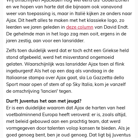
Wij omschrijven Ajacieden nog wel eens als 'Godenzonen'
en we hopen van harte dat die bijnaam ook vanavond
weer van toepassing is, maar in Italië kijken ze anders naar
Ajax. Dit heeft alles te maken met het klassieke logo, zo
leerden we jaren geleden in
deze column
van David Endt.
De gehelmde man in het logo zag men ooit, ergens in de
jaren zestig, aan voor een lansridder.
Zelfs toen duidelijk werd dat er toch echt een Griekse held
stond afgebeeld, werd het misverstand ongemoeid
gelaten. Waarschijnlijk was lansridder Ajax toen al flink
ingeburgerd! Als het op een dag als vandaag in de
Italiaanse stampa over Ajax gaat, sla La Gazzetta dello
Sport maar open of stem af op Sky Italia, kom je vanzelf
de omschrijving 'lancieri' tegen.
Durft Juventus het aan met jeugd?
Er is een duidelijke waarom dat Ajax de harten van heel
voetbalminnend Europa heeft veroverd: er is, zoals altijd,
met beleid gebouwd aan een prachtig team, dat werd
vormgegeven door talenten volop kansen te bieden. Als je
goed genoeg bent, ben je oud genoeg. Dat ligt bij Juventus