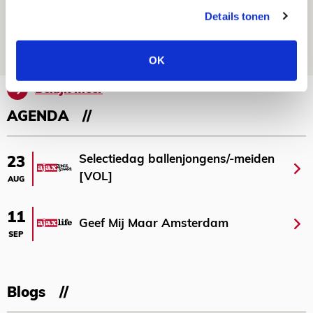
met Telstar?
Details tonen
06 AUGUSTUS 2026 - 13:04
PRIJSVRAAG
OK
Bekijk meer
AGENDA
Selectiedag ballenjongens/-meiden
23
[VOL]
AUG
11
Geef Mij Maar Amsterdam
SEP
Blogs