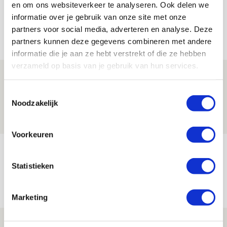
en om ons websiteverkeer te analyseren. Ook delen we
informatie over je gebruik van onze site met onze
partners voor social media, adverteren en analyse. Deze
Net binnen //
partners kunnen deze gegevens combineren met andere
informatie die je aan ze hebt verstrekt of die ze hebben
verzameld op basis van je gebruik van hun services.
Ajax zet Shelbourne eenvoudig opzij en
reist met vertrouwen naar Dublin
Toestemmingsselectie
Noodzakelijk
06 AUGUSTUS 2026 - 21:52
NIEUWS
Voorkeuren
Word ballenjongen of -meid bij Jong
Ajax - Helmond Sport!
Statistieken
06 AUGUSTUS 2026 - 13:13
PRIJSVRAAG
Marketing
Reis jij als mascotte mee naar uitduel