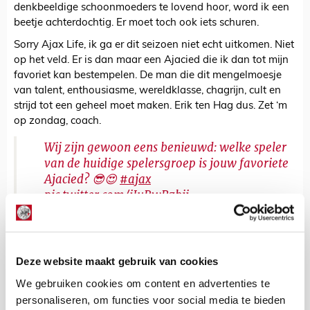
denkbeeldige schoonmoeders te lovend hoor, word ik een
beetje achterdochtig. Er moet toch ook iets schuren.
Sorry Ajax Life, ik ga er dit seizoen niet echt uitkomen. Niet
op het veld. Er is dan maar een Ajacied die ik dan tot mijn
favoriet kan bestempelen. De man die dit mengelmoesje
van talent, enthousiasme, wereldklasse, chagrijn, cult en
strijd tot een geheel moet maken. Erik ten Hag dus. Zet ‘m
op zondag, coach.
Wij zijn gewoon eens benieuwd: welke speler
van de huidige spelersgroep is jouw favoriete
Ajacied? 😎😍
#ajax
pic.twitter.com/iJuBwRzbjj
— Ajax Life (@ajaxlife)
March 25, 2019
Deze website maakt gebruik van cookies
Nicky Samsom
Bekijk alle berichten van Nicky Samsom
We gebruiken cookies om content en advertenties te
personaliseren, om functies voor social media te bieden