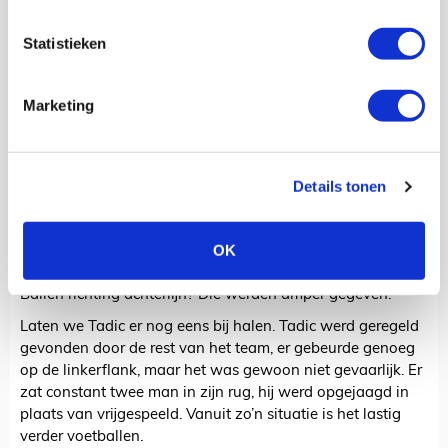
kwam Dolberg iets te dicht in de buurt van de keeper uit,
waardoor zijn wippertje het gewenste effect miste.
Statistieken
Halfspaces
Laten we beginnen met het positieve: we spotten de
Marketing
opbouw van een doelpunt in de halfspaces. Dat is altijd
goed! Het gaat om de bal die invaller Lang verstuurde
richting het hoofd van Daley Blind, die raak kopte en de
Johan Cruijff Arena deed ontploffen.
Details tonen
Maar net als in Zone 14 zie je ook waar het aan ontbreekt:
ballen in de diepte. Nogmaals: Ajax probeerde het wel,
OK
maar het ontbrak aan stootkracht. Tot randje zestien ging
het best goed, daarna volgden verschillende vastlopers.
Ballen richting achterlijn? Die werden amper gegeven.
Laten we Tadic er nog eens bij halen. Tadic werd geregeld
gevonden door de rest van het team, er gebeurde genoeg
op de linkerflank, maar het was gewoon niet gevaarlijk. Er
zat constant twee man in zijn rug, hij werd opgejaagd in
plaats van vrijgespeeld. Vanuit zo’n situatie is het lastig
verder voetballen.