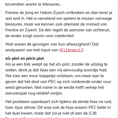
bovendien waren er blessures…
Frenkie de Jong en Hakim Ziyech ontbraken en dan lever je
wel wat in. Het is vervelend om spelers te missen vanwege
blessures, maar we kennen ook allemaal de invloed van
Frenkie en Ziyech. De één regelt de aanvoer van achteruit,
de ander zorgt voorin voor creativiteit.
Wat waren de gevolgen van hun afwezigheid? Dat
analyseren we met input van
@11tegen11
!
xG-plot en pitch plot
Als je een blik werpt op het xG-plot, zonder de uitslag te
weten, denk je dat Ajax een vrij eenvoudig avondje had.
We zien een mooi trappetje ontstaan, om maar aan te
geven dat het doel van PEC op zich voldoende onder vuur
werd genomen. Met name in de eerste helft verliep het
aanvalsspel nog relatief vlotjes.
Het probleem openbaart zich tijdens de eerste fase na rust,
toen Ajax stilviel. Dit was ook de fase waarin PEC beter in
het duel kwam, maar dat zie je niet af aan de 0,36