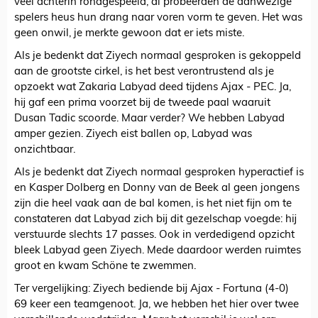
veel achterin rondgespeeld, al probeerden de aanwezige
spelers heus hun drang naar voren vorm te geven. Het was
geen onwil, je merkte gewoon dat er iets miste.
Als je bedenkt dat Ziyech normaal gesproken is gekoppeld
aan de grootste cirkel, is het best verontrustend als je
opzoekt wat Zakaria Labyad deed tijdens Ajax - PEC. Ja,
hij gaf een prima voorzet bij de tweede paal waaruit
Dusan Tadic scoorde. Maar verder? We hebben Labyad
amper gezien. Ziyech eist ballen op, Labyad was
onzichtbaar.
Als je bedenkt dat Ziyech normaal gesproken hyperactief is
en Kasper Dolberg en Donny van de Beek al geen jongens
zijn die heel vaak aan de bal komen, is het niet fijn om te
constateren dat Labyad zich bij dit gezelschap voegde: hij
verstuurde slechts 17 passes. Ook in verdedigend opzicht
bleek Labyad geen Ziyech. Mede daardoor werden ruimtes
groot en kwam Schöne te zwemmen.
Ter vergelijking: Ziyech bediende bij Ajax - Fortuna (4-0)
69 keer een teamgenoot. Ja, we hebben het hier over twee