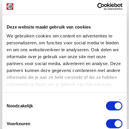
https://twitter.com/ajaxlife/status/1106196818264772609
Zone 14
Deze website maakt gebruik van cookies
De relatieve onmacht in aanvallend opzicht kunnen we
onder een vergrootglas leggen. Dit kan onder meer door de
We gebruiken cookies om content en advertenties te
distributie binnen Zone 14 te checken. De bal werd in dit
personaliseren, om functies voor social media te bieden
gevaarlijke vierkant 33 keer gepasst, maar het leverde
en om ons websiteverkeer te analyseren. Ook delen we
maar weinig gevaar op. Dit kun je aflezen uit de richting
informatie over je gebruik van onze site met onze
van de passes.
partners voor social media, adverteren en analyse. Deze
Er werd heel wat heen en weer gespeeld, van links naar
partners kunnen deze gegevens combineren met andere
rechts, maar voorwaarts werd een moeilijk verhaal. Zelfs
informatie die je aan ze hebt verstrekt of die ze hebben
de ballen die je als ‘pass vooruit’ kunt bestempelen, gingen
verzameld op basis van je gebruik van hun services.
meestal flink zijwaarts. En op die manier kom je niet in de
buurt van het doel. Ajax liep vast tegenover de gesloten
Toestemmingsselectie
linies van PEC.
Noodzakelijk
Het aantal van drie geslaagde passes op Ajacieden in het
strafschopgebied houdt ook niet over, al had een van die
drie ballen zomaar een doelpunt kunnen opleveren. Helaas
Voorkeuren