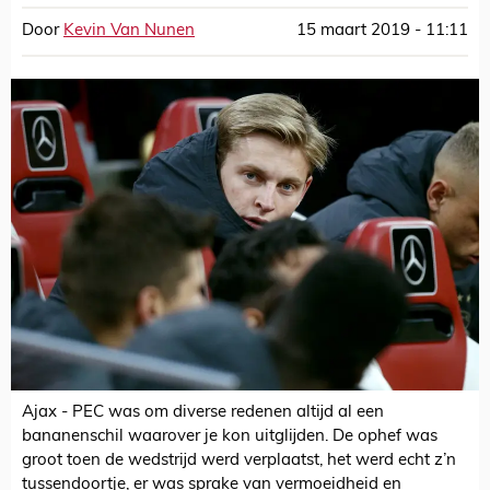
Door
Kevin Van Nunen
15 maart 2019 - 11:11
Ajax - PEC was om diverse redenen altijd al een
bananenschil waarover je kon uitglijden. De ophef was
groot toen de wedstrijd werd verplaatst, het werd echt z’n
tussendoortje, er was sprake van vermoeidheid en