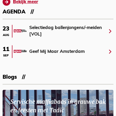
Bekijk meer
AGENDA
Selectiedag ballenjongens/-meiden
23
[VOL]
AUG
11
Geef Mij Maar Amsterdam
SEP
Blogs
Servische maffiabaas in grauwe bak
en feesten met Tadic