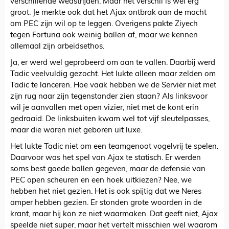
verschillende wedstrijden. Maar het verschil is wel erg
groot. Je merkte ook dat het Ajax ontbrak aan de macht
om PEC zijn wil op te leggen. Overigens pakte Ziyech
tegen Fortuna ook weinig ballen af, maar we kennen
allemaal zijn arbeidsethos.
Ja, er werd wel geprobeerd om aan te vallen. Daarbij werd
Tadic veelvuldig gezocht. Het lukte alleen maar zelden om
Tadic te lanceren. Hoe vaak hebben we de Serviër niet met
zijn rug naar zijn tegenstander zien staan? Als linksvoor
wil je aanvallen met open vizier, niet met de kont erin
gedraaid. De linksbuiten kwam wel tot vijf sleutelpasses,
maar die waren niet geboren uit luxe.
Het lukte Tadic niet om een teamgenoot vogelvrij te spelen.
Daarvoor was het spel van Ajax te statisch. Er werden
soms best goede ballen gegeven, maar de defensie van
PEC open scheuren en een hoek uitkiezen? Nee, we
hebben het niet gezien. Het is ook spijtig dat we Neres
amper hebben gezien. Er stonden grote woorden in de
krant, maar hij kon ze niet waarmaken. Dat geeft niet, Ajax
speelde niet super, maar het vertelt misschien wel waarom