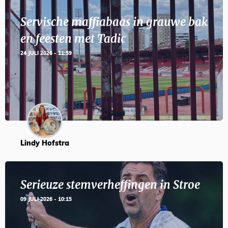
Servische maffiabaas in grauwe bak
en feesten met Tadic
24 JULI 2026 - 11:59
Lindy Hofstra
Serieuze stemverheffingen in Stroe
09 JULI 2026 - 10:15