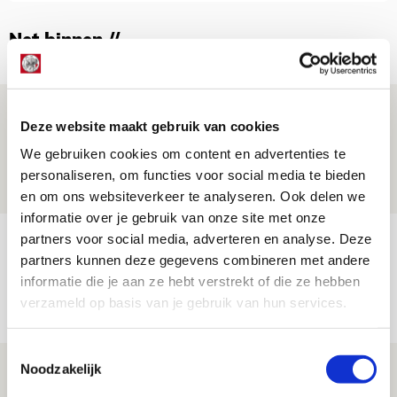
Net binnen //
Drie dingen die je moet weten over PEC
Deze website maakt gebruik van cookies
Zwolle - Ajax
We gebruiken cookies om content en advertenties te
08 AUGUSTUS 2026 - 12:32
personaliseren, om functies voor social media te bieden
NIEUWS
en om ons websiteverkeer te analyseren. Ook delen we
informatie over je gebruik van onze site met onze
partners voor social media, adverteren en analyse. Deze
Míchels elf: met welke formatie begin
partners kunnen deze gegevens combineren met andere
jij aan nieuw eredivisieseizoen?
informatie die je aan ze hebt verstrekt of die ze hebben
08 AUGUSTUS 2026 - 11:34
verzameld op basis van je gebruik van hun services.
NIEUWS
Toestemmingsselectie
Noodzakelijk
Spelen bij Jong Ajax of Ajax 1? Dat