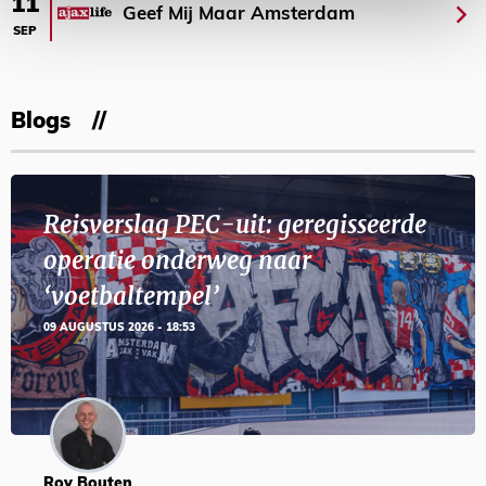
11
Geef Mij Maar Amsterdam
SEP
Blogs
Reisverslag PEC-uit: geregisseerde
operatie onderweg naar
‘voetbaltempel’
09 AUGUSTUS 2026 - 18:53
Roy Bouten