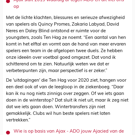
Ajax sluit 2019 waardig af tegen ADO en dit viel ons
op
Met de lichte klachten, blessures en serieuze afwezigheid
van spelers als Quincy Promes, Zakaria Labyad, David
Neres en Daley Blind ontstond er ruimte voor de
youngsters, zoals Ten Hag ze noemt. “Een aantal van hen
komt in het elftal en vormt aan de hand van meer ervaren
spelers een team in de afgelopen twee duels. Ze hebben
onze ideeën over voetbal goed omgezet. Dat vond ik
schitterend om te zien. Natuurlijk weten we dat er
verbeterpunten zijn, maar perspectief is er zeker.”
De 'uitdagingen' die Ten Hag voor 2020 ziet, hangen voor
een deel ook af van de leegloop in de ziekenboeg. “Daar
kan ik nu nog niets zinnigs over zeggen. Of we iets gaan
doen in de winterstop? Dat sluit ik niet uit, maar ik zeg niet
dat we iets gaan doen. Wintertransfers zijn niet
gemakkelijk. Clubs wil hun beste spelers niet laten
vertrekken.”
Wie is op basis van Ajax - ADO jouw Ajacied van de