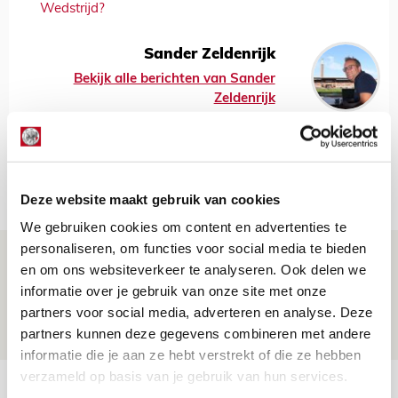
Wedstrijd?
Sander Zeldenrijk
Bekijk alle berichten van Sander
Zeldenrijk
Net binnen //
Deze website maakt gebruik van cookies
We gebruiken cookies om content en advertenties te
personaliseren, om functies voor social media te bieden
Win door Lucky gedragen thuistenue
en om ons websiteverkeer te analyseren. Ook delen we
van Ajax!
informatie over je gebruik van onze site met onze
partners voor social media, adverteren en analyse. Deze
10 AUGUSTUS 2026 - 16:43
partners kunnen deze gegevens combineren met andere
PRIJSVRAAG
informatie die je aan ze hebt verstrekt of die ze hebben
verzameld op basis van je gebruik van hun services.
Win mascottetenues van seizoen