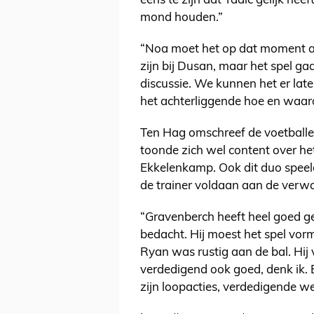
eens te zijn dat Tadic gelijk hee
mond houden.”
“Noa moet het op dat moment ac
zijn bij Dusan, maar het spel g
discussie. We kunnen het er later
het achterliggende hoe en waa
Ten Hag omschreef de voetballe
toonde zich wel content over h
Ekkelenkamp. Ook dit duo speel
de trainer voldaan aan de verw
“Gravenberch heeft heel goed g
bedacht. Hij moest het spel vorm
Ryan was rustig aan de bal. Hi
verdedigend ook goed, denk ik.
zijn loopacties, verdedigende w