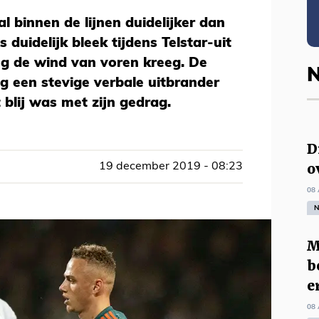
l binnen de lijnen duidelijker dan
s duidelijk bleek tijdens Telstar-uit
g de wind van voren kreeg. De
N
eg een stevige verbale uitbrander
t blij was met zijn gedrag.
D
o
19 december 2019 - 08:23
08 
N
M
b
e
08 