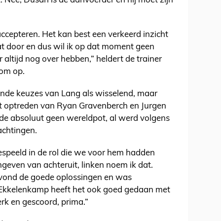
ft. Nee, Dusan is de aanvoerder en hij moet zijn
cepteren. Het kan best een verkeerd inzicht
aat door en dus wil ik op dat moment geen
 altijd nog over hebben,” heldert de trainer
rom op.
nde keuzes van Lang als wisselend, maar
et optreden van Ryan Gravenberch en Jurgen
de absoluut geen wereldpot, al werd volgens
achtingen.
espeeld in de rol die we voor hem hadden
geven van achteruit, linken noem ik dat.
j vond de goede oplossingen en was
 Ekkelenkamp heeft het ook goed gedaan met
erk en gescoord, prima.”