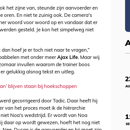
ok het zijne van, steunde zijn aanvoerder en
 oren. En niet te zuinig ook. De camera's
ainer woord voor woord op en vandaar dat er
erden gesteld. Je kon het simpelweg niet
: dan hoef je er toch niet naar te vragen,”
ababbelen met onder meer
Ajax Life
. Maar wij
t zomaar invullen waarom de trainer boos
r gelukkig alsnog tekst en uitleg.
2
aan’ blijven staan bij hoekschoppen
AU
rd gecorrigeerd door Tadic. Daar heeft hij
r van het proces moet ik de hiërarchie
 niet Noa's wedstrijd. Er wordt van Noa
1
hij daar op wordt gewezen, hoeft het nog niet
SE