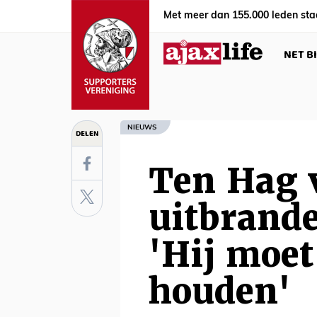
Met meer dan 155.000 leden sta
NET B
NIEUWS
DELEN
Ten Hag 
uitbrande
'Hij moet
houden'