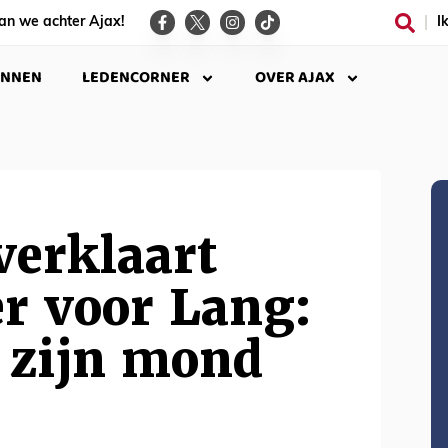
an we achter Ajax!
I
INNEN
LEDENCORNER
OVER AJAX
verklaart
r voor Lang:
 zijn mond