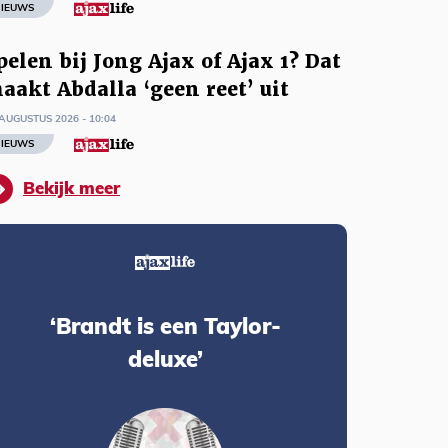
IEUWS
pelen bij Jong Ajax of Ajax 1? Dat
aakt Abdalla ‘geen reet’ uit
AUGUSTUS 2026 - 10:04
IEUWS
Bekijk meer
‘Brandt is een Taylor-
deluxe’