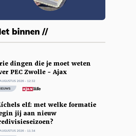
et binnen //
rie dingen die je moet weten
ver PEC Zwolle - Ajax
AUGUSTUS 2026 - 12:32
IEUWS
íchels elf: met welke formatie
egin jij aan nieuw
redivisieseizoen?
AUGUSTUS 2026 - 11:34