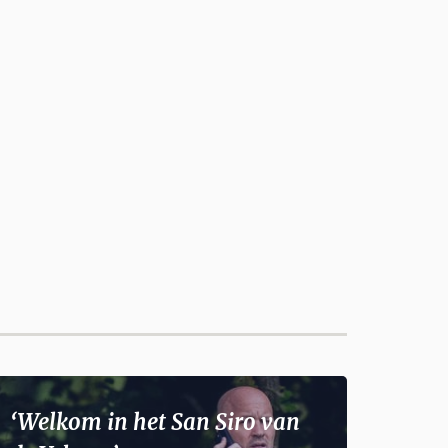
‘Welkom in het San Siro van