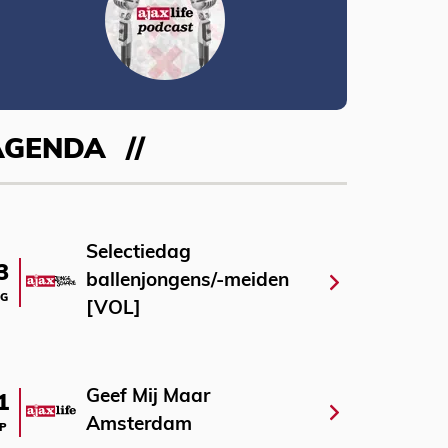
AGENDA
Selectiedag
3
ballenjongens/-meiden
G
[VOL]
Geef Mij Maar
1
Amsterdam
P