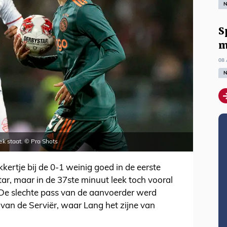
N
S
m
08 
N
ek staat. © Pro Shots
kertje bij de 0-1 weinig goed in de eerste
tar, maar in de 37ste minuut leek toch vooral
 De slechte pass van de aanvoerder werd
an de Serviër, waar Lang het zijne van