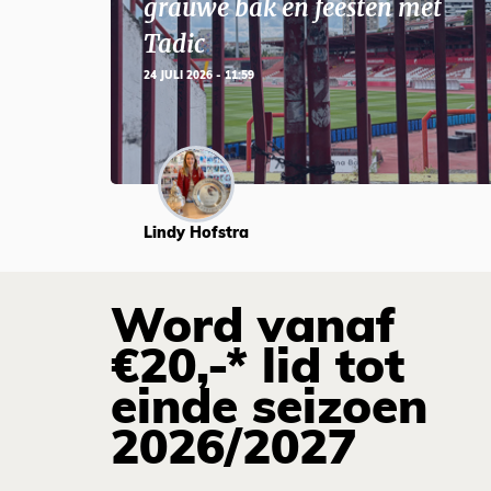
grauwe bak en feesten met
Tadic
24 JULI 2026 - 11:59
Lindy Hofstra
Word vanaf
€20,-* lid tot
einde seizoen
2026/2027