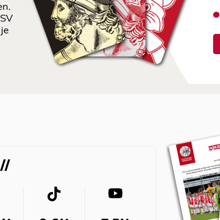
en.
 SV
je