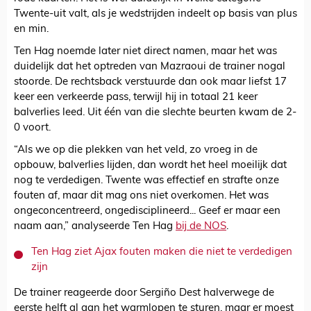
Twente-uit valt, als je wedstrijden indeelt op basis van plus
en min.
Ten Hag noemde later niet direct namen, maar het was
duidelijk dat het optreden van Mazraoui de trainer nogal
stoorde. De rechtsback verstuurde dan ook maar liefst 17
keer een verkeerde pass, terwijl hij in totaal 21 keer
balverlies leed. Uit één van die slechte beurten kwam de 2-
0 voort.
“Als we op die plekken van het veld, zo vroeg in de
opbouw, balverlies lijden, dan wordt het heel moeilijk dat
nog te verdedigen. Twente was effectief en strafte onze
fouten af, maar dit mag ons niet overkomen. Het was
ongeconcentreerd, ongedisciplineerd... Geef er maar een
naam aan,” analyseerde Ten Hag
bij de NOS
.
Ten Hag ziet Ajax fouten maken die niet te verdedigen
zijn
De trainer reageerde door Sergiño Dest halverwege de
eerste helft al aan het warmlopen te sturen, maar er moest