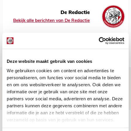
De Redactie
Bekijk alle berichten van De Redactie
Net binnen //
Deze website maakt gebruik van cookies
We gebruiken cookies om content en advertenties te
Drie dingen die je moet weten over PEC
personaliseren, om functies voor social media te bieden
Zwolle - Ajax
en om ons websiteverkeer te analyseren. Ook delen we
informatie over je gebruik van onze site met onze
08 AUGUSTUS 2026 - 12:32
partners voor social media, adverteren en analyse. Deze
NIEUWS
partners kunnen deze gegevens combineren met andere
informatie die je aan ze hebt verstrekt of die ze hebben
Míchels elf: met welke formatie begin
verzameld op basis van je gebruik van hun services.
jij aan nieuw eredivisieseizoen?