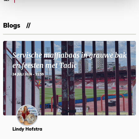
SEP
Blogs
Servische maffiabaas in grauwe bak
en feesten met Tadic
24 JULI 2026 - 11:59
Lindy Hofstra