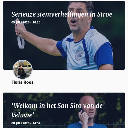
Serieuze stemverheffingen in Stroe
09 JULI 2026 - 10:15
Floris Roos
‘Welkom in het San Siro van de
Veluwe’
08 JULI 2026 - 14:52