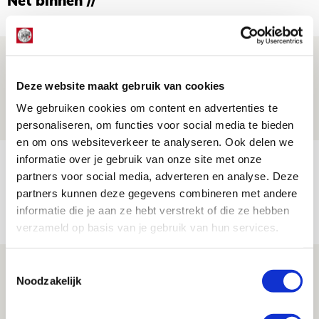
Net binnen //
Drie dingen die je moet weten over PEC
Zwolle - Ajax
Deze website maakt gebruik van cookies
08 AUGUSTUS 2026 - 12:32
We gebruiken cookies om content en advertenties te
NIEUWS
personaliseren, om functies voor social media te bieden
en om ons websiteverkeer te analyseren. Ook delen we
informatie over je gebruik van onze site met onze
Míchels elf: met welke formatie begin
partners voor social media, adverteren en analyse. Deze
jij aan nieuw eredivisieseizoen?
partners kunnen deze gegevens combineren met andere
08 AUGUSTUS 2026 - 11:34
informatie die je aan ze hebt verstrekt of die ze hebben
NIEUWS
verzameld op basis van je gebruik van hun services.
Spelen bij Jong Ajax of Ajax 1? Dat
Toestemmingsselectie
Noodzakelijk
maakt Abdalla ‘geen reet’ uit
08 AUGUSTUS 2026 - 10:04