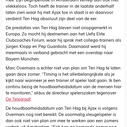
mee. Zijn beginperiode in Amsterdam verliep dan ook niet
vlekkeloos. Toch heeft de trainer in de laatste anderhalf
laten zien waar hij met Ajax toe in staat is en daarvoor
verdient Ten Hag absoluut zijn deel van de eer.
De prestaties van Ten Hag bleven niet onopgemerkt in
Europa. Zo mocht hij deelnemen aan het Uefa Elite
Clubcoaches Forum, waar hij sprak met collega-trainers als
Jürgen Klopp en Pep Guardiola. Daarnaast werd hij
meermaals in verband gebracht met een overstap naar
Bayern München.
Marc Overmars is echter niet van plan om Ten Hag te laten
gaan deze zomer. “Timing is het allerbelangrijkste als je
kijkt naar wanneer je een trainer of speler laat gaan. Ik ben
continu bezig de houdbaarheidsdatum van de mensen hier
te monitoren,” aldus de directeur spelerszaken tegenover
De Telegraaf
.
De houdbaarheidsdatum van Ten Hag bij Ajax is volgens
Overmars nog niet bereikt. De voormalig vleugelspeler is
dan ook niet van plan om mee te werken aan een zomers