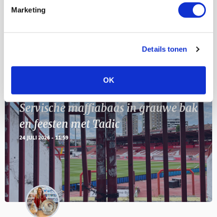
11
Marketing
Geef Mij Maar Amsterdam
SEP
Details tonen
Blogs
OK
Servische maffiabaas in grauwe bak
en feesten met Tadic
24 JULI 2026 - 11:59