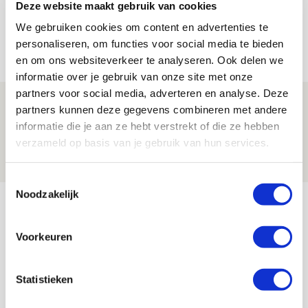
Is dit de laatste wallpaper van Godts in
Deze website maakt gebruik van cookies
de Johan Cruijff Arena?
We gebruiken cookies om content en advertenties te
personaliseren, om functies voor social media te bieden
07 AUGUSTUS 2026 - 00:36
en om ons websiteverkeer te analyseren. Ook delen we
NIEUWS
informatie over je gebruik van onze site met onze
partners voor social media, adverteren en analyse. Deze
Trotse Klaassen: ‘Vierhonderd duels
partners kunnen deze gegevens combineren met andere
voor mijn club is heel speciaal’
informatie die je aan ze hebt verstrekt of die ze hebben
verzameld op basis van je gebruik van hun services.
06 AUGUSTUS 2026 - 23:43
NIEUWS
Toestemmingsselectie
Noodzakelijk
Bekijk meer
AGENDA
Voorkeuren
Selectiedag ballenjongens/-meiden
23
Statistieken
[VOL]
AUG