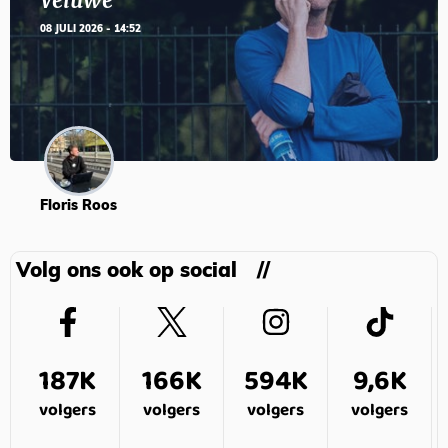
Veluwe’
08 JULI 2026 - 14:52
Floris Roos
Volg ons ook op social
187K
166K
594K
9,6K
volgers
volgers
volgers
volgers