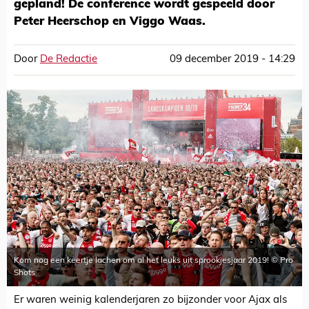
gepland! De conference wordt gespeeld door
Peter Heerschop en Viggo Waas.
Door
De Redactie
09 december 2019 - 14:29
Kom nog een keertje lachen om al het leuks uit sprookjesjaar 2019! © Pro
Shots
Er waren weinig kalenderjaren zo bijzonder voor Ajax als