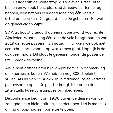
2019. Middenin de winterstop, als we even zitten uit te
blazen en we ook Kerst plus oud & nieuw achter de rug
hebben, leek het ons een goed idee nog één keertje
achterom te kijken. Dat gaat dus de 9e gebeuren. En wel
op geheel eigen wijze.
SV Ajax hoopt uiteraard op een mooie avond voor echte
Ajacieden, waarbij nog één keer de vele hoogtepunten van
2019 de revue passeren. En natuurlijk blikken we ook met
een schuin oog vooruit op wat komen gaat. Hopelijk is dat
ook veel moois! Dit staat te gebeuren onder de passende
titel 'Sprookjesvoetbal'.
Als je bent aangesloten bij SV Ajax kom je in aanmerking
om kaartjes te kopen. We hebben nog 308 stoelen te
vullen. Als lid van SV Ajax kun je maximaal twee kaartjes
per persoon kopen. De prijs bedraagt 10 euro en daar
zitten zelfs twee consumpties bij inbegrepen.
De conference begint om 19.30 uur en de deuren van de
zaal gaan een klein halfuurtje eerder open. Het is mogelijk
om na afloop nog een borreltje te doen.