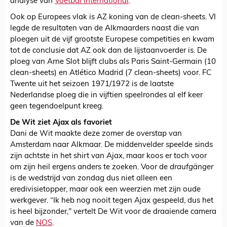
analyse van
Voetbal International
.
Ook op Europees vlak is AZ koning van de clean-sheets. VI
legde de resultaten van de Alkmaarders naast die van
ploegen uit de vijf grootste Europese competities en kwam
tot de conclusie dat AZ ook dan de lijstaanvoerder is. De
ploeg van Arne Slot blijft clubs als Paris Saint-Germain (10
clean-sheets) en Atlético Madrid (7 clean-sheets) voor. FC
Twente uit het seizoen 1971/1972 is de laatste
Nederlandse ploeg die in vijftien speelrondes al elf keer
geen tegendoelpunt kreeg.
De Wit ziet Ajax als favoriet
Dani de Wit maakte deze zomer de overstap van
Amsterdam naar Alkmaar. De middenvelder speelde sinds
zijn achtste in het shirt van Ajax, maar koos er toch voor
om zijn heil ergens anders te zoeken. Voor de
draufgänger
is de wedstrijd van zondag dus niet alleen een
eredivisietopper, maar ook een weerzien met zijn oude
werkgever. “Ik heb nog nooit tegen Ajax gespeeld, dus het
is heel bijzonder," vertelt De Wit voor de draaiende camera
van de
NOS
.