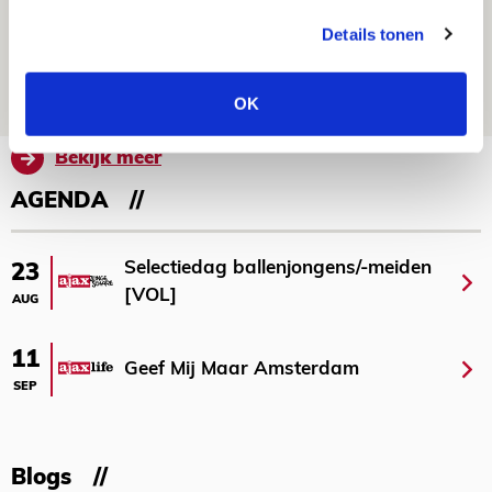
Volop enthousiasme in fotoverslag van
Details tonen
Europees treffen met Shelbourne
07 AUGUSTUS 2026 - 09:00
OK
FOTOVERSLAG
Bekijk meer
AGENDA
Selectiedag ballenjongens/-meiden
23
[VOL]
AUG
11
Geef Mij Maar Amsterdam
SEP
Blogs