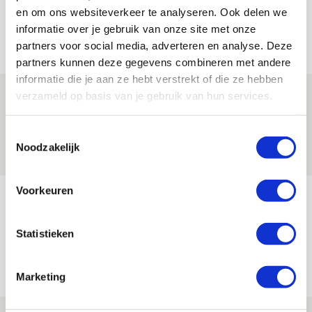
en om ons websiteverkeer te analyseren. Ook delen we
informatie over je gebruik van onze site met onze
Net binnen //
partners voor social media, adverteren en analyse. Deze
partners kunnen deze gegevens combineren met andere
informatie die je aan ze hebt verstrekt of die ze hebben
Brandt: ‘Ajax en Cruijff bleven door
verzameld op basis van je gebruik van hun services.
mijn hoofd spoken’
Toestemmingsselectie
07 AUGUSTUS 2026 - 20:02
Noodzakelijk
NIEUWS
Voorkeuren
Míchel geeft blessure-update en
spreekt over Godts, Baas en
Statistieken
aanwinsten
07 AUGUSTUS 2026 - 14:13
Marketing
NIEUWS