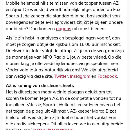
Mobile helemaal niks te missen van de topper tussen AZ
en Ajax. De wedstrijd wordt namelijk uitgezonden op Fox
Sports 1, de zender die standaard in het basispakket van
bovengenoemde televisieproviders zit. Zit je bij een andere
aanbieder? Dan kan een
dagpas
uitkomst bieden.
Als je zin hebt in analyses en bespiegelingen vooraf, dan
moet je zorgen dat je de kijkbuis om 16.00 uur inschakelt.
Driekwartier later volgt de aftrap. Zit je op de weg, dan zijn
de mannetjes van NPO Radio 1 jouw beste vriend. Op die
manier krijg je alle wedstrijdemoties via je speakers mee.
Verder volg je Ajax natuurlijk via ons! We zijn uitgebreid
aanwezig via deze site,
Twitter
,
Instagram
en
Facebook
.
AZ is koning van de clean-sheets
Het is dit seizoen maar weinig ploegen gelukt om tot
scoren te komen tegen AZ. In de competitie vonden tot nu
toe alleen Vitesse, Sparta, Willem II en sc Heerenveen het
net tegen de ploeg uit Alkmaar. AZ-keeper Marco Bizot
hield al elf wedstrijden zijn doel schoon, het vaakst van
alle eredivisiekeepers. Dit alles lezen we in een uitgebreide