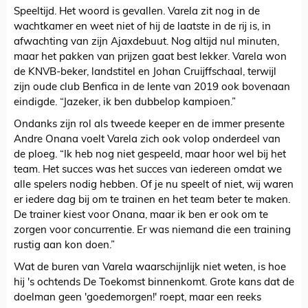
Speeltijd. Het woord is gevallen. Varela zit nog in de
wachtkamer en weet niet of hij de laatste in de rij is, in
afwachting van zijn Ajaxdebuut. Nog altijd nul minuten,
maar het pakken van prijzen gaat best lekker. Varela won
de KNVB-beker, landstitel en Johan Cruijffschaal, terwijl
zijn oude club Benfica in de lente van 2019 ook bovenaan
eindigde. “Jazeker, ik ben dubbelop kampioen.”
Ondanks zijn rol als tweede keeper en de immer presente
Andre Onana voelt Varela zich ook volop onderdeel van
de ploeg. “Ik heb nog niet gespeeld, maar hoor wel bij het
team. Het succes was het succes van iedereen omdat we
alle spelers nodig hebben. Of je nu speelt of niet, wij waren
er iedere dag bij om te trainen en het team beter te maken.
De trainer kiest voor Onana, maar ik ben er ook om te
zorgen voor concurrentie. Er was niemand die een training
rustig aan kon doen.”
Wat de buren van Varela waarschijnlijk niet weten, is hoe
hij 's ochtends De Toekomst binnenkomt. Grote kans dat de
doelman geen 'goedemorgen!' roept, maar een reeks