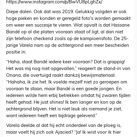
https://www.instagram.com/p/BwVU8pLghZx/
Diepe dalen. Ook dat was 2019. Gelukkig volgden er ook
hoge pieken en konden er geregeld foto's worden gemaakt
om weer een succesje te vieren. Wat opvalt is dat Hassane
Bandé op al die platen vooraan staat of ligt, al dan niet
zijn telefoon checkend zoals op de kampioensfoto. De 25-
jarige Varela nam op de achtergrond een meer bescheiden
positie in.
“Haha, staat Bandé iedere keer vooraan? Dat is grappig!
Het was mij nog niet opgevallen,” reageert de stand-in van
Onana, die overtuigd raakt dankzij bewijsmateriaal.
“Hahaha, ik zie het. Ik voelde mezelf niet zo geroepen om
vooraan te staan, maar Bandé is een goede jongen. En
iedereen wilde hem erbij betrekken omdat hij zwaren tijden
heeft gehad. He just shines! Ik ben langer en kon op de
achtergrond blijven. Het is niet leuk als niemand je ziet,
want iedereen heeft een bijdrage geleverd.”
Varela deelde al dat hij echt onderdeel van de ploeg is,
maar voelt hij zich ook Ajacied? “Ja! Ik wist voor ik hier