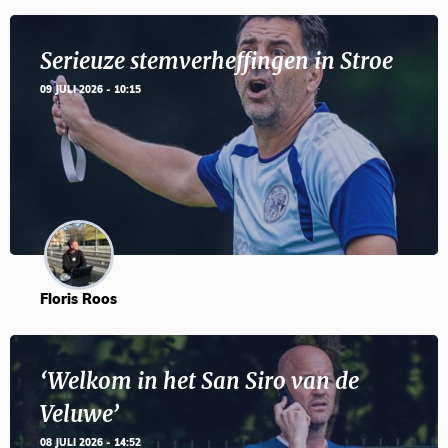
Serieuze stemverheffingen in Stroe
09 JULI 2026 - 10:15
Floris Roos
‘Welkom in het San Siro van de
Veluwe’
08 JULI 2026 - 14:52