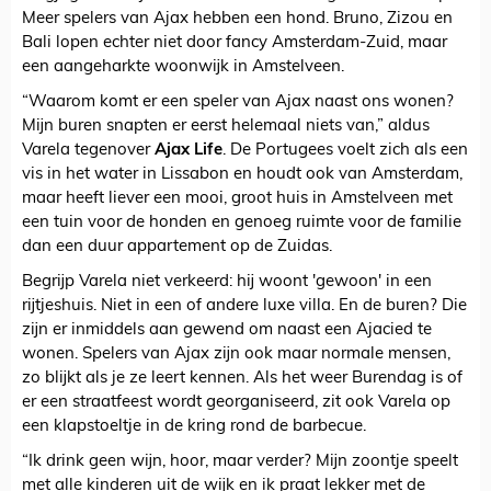
Meer spelers van Ajax hebben een hond. Bruno, Zizou en
Bali lopen echter niet door fancy Amsterdam-Zuid, maar
een aangeharkte woonwijk in Amstelveen.
“Waarom komt er een speler van Ajax naast ons wonen?
Mijn buren snapten er eerst helemaal niets van,” aldus
Varela tegenover
Ajax Life
. De Portugees voelt zich als een
vis in het water in Lissabon en houdt ook van Amsterdam,
maar heeft liever een mooi, groot huis in Amstelveen met
een tuin voor de honden en genoeg ruimte voor de familie
dan een duur appartement op de Zuidas.
Begrijp Varela niet verkeerd: hij woont 'gewoon' in een
rijtjeshuis. Niet in een of andere luxe villa. En de buren? Die
zijn er inmiddels aan gewend om naast een Ajacied te
wonen. Spelers van Ajax zijn ook maar normale mensen,
zo blijkt als je ze leert kennen. Als het weer Burendag is of
er een straatfeest wordt georganiseerd, zit ook Varela op
een klapstoeltje in de kring rond de barbecue.
“Ik drink geen wijn, hoor, maar verder? Mijn zoontje speelt
met alle kinderen uit de wijk en ik praat lekker met de