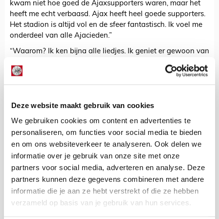
kwam niet hoe goed de Ajaxsupporters waren, maar het
heeft me echt verbaasd. Ajax heeft heel goede supporters.
Het stadion is altijd vol en de sfeer fantastisch. Ik voel me
onderdeel van alle Ajacieden.”
“Waarom? Ik ken bijna alle liedjes. Ik geniet er gewoon van
als er wordt gezongen, ook als ik de tekst niet weet. Dan
maak ik maar gewoon een beetje geluid op de melodie. Ik
voel me onderdeel omdat ik bij de club hoor en de
supporters waardeer, waarom zou ik me dan geen Ajacied
Deze website maakt gebruik van cookies
voelen? Misschien nog geen honderd procent, maar het
groeit en groeit.”
We gebruiken cookies om content en advertenties te
personaliseren, om functies voor social media te bieden
Varela durft tijdens het gesprek nog geen antwoord te
geven op de vraag of hij keept tegen Telstar. Wie weet
en om ons websiteverkeer te analyseren. Ook delen we
mag hij in de laatste voetbalweek van het bijzondere jaar
informatie over je gebruik van onze site met onze
2019 ein-de-lijk debuteren voor Ajax en anders toch zeker
partners voor social media, adverteren en analyse. Deze
in de heenwedstrijd tegen Getafe? Hij hoopt van harte dat
partners kunnen deze gegevens combineren met andere
de even lange als logische wachttijd bijna over is.
informatie die je aan ze hebt verstrekt of die ze hebben
verzameld op basis van je gebruik van hun services.
'Ja, dat is wat iedereen echt moet weten over
Bruno. Happiness! Altijd blij zijn!'