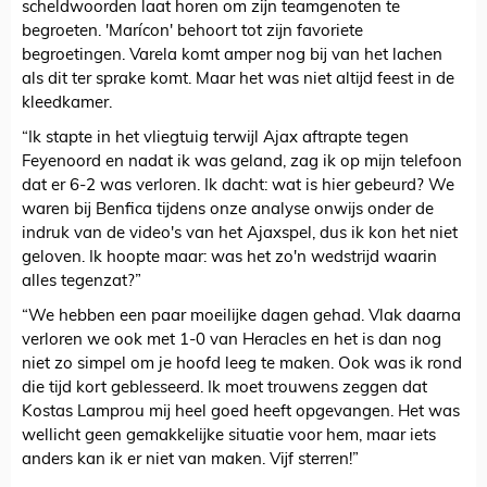
scheldwoorden laat horen om zijn teamgenoten te
begroeten. 'Marícon' behoort tot zijn favoriete
begroetingen. Varela komt amper nog bij van het lachen
als dit ter sprake komt. Maar het was niet altijd feest in de
kleedkamer.
“Ik stapte in het vliegtuig terwijl Ajax aftrapte tegen
Feyenoord en nadat ik was geland, zag ik op mijn telefoon
dat er 6-2 was verloren. Ik dacht: wat is hier gebeurd? We
waren bij Benfica tijdens onze analyse onwijs onder de
indruk van de video's van het Ajaxspel, dus ik kon het niet
geloven. Ik hoopte maar: was het zo'n wedstrijd waarin
alles tegenzat?”
“We hebben een paar moeilijke dagen gehad. Vlak daarna
verloren we ook met 1-0 van Heracles en het is dan nog
niet zo simpel om je hoofd leeg te maken. Ook was ik rond
die tijd kort geblesseerd. Ik moet trouwens zeggen dat
Kostas Lamprou mij heel goed heeft opgevangen. Het was
wellicht geen gemakkelijke situatie voor hem, maar iets
anders kan ik er niet van maken. Vijf sterren!”