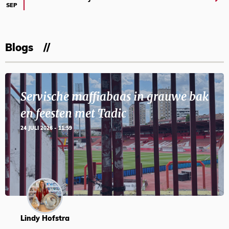
SEP
Blogs
Servische maffiabaas in grauwe bak
en feesten met Tadic
24 JULI 2026 - 11:59
Lindy Hofstra