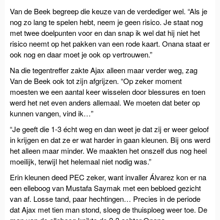
Van de Beek begreep die keuze van de verdediger wel. “Als je
nog zo lang te spelen hebt, neem je geen risico. Je staat nog
met twee doelpunten voor en dan snap ik wel dat hij niet het
risico neemt op het pakken van een rode kaart. Onana staat er
ook nog en daar moet je ook op vertrouwen.”
Na die tegentreffer zakte Ajax alleen maar verder weg, zag
Van de Beek ook tot zijn afgrijzen. “Op zeker moment
moesten we een aantal keer wisselen door blessures en toen
werd het net even anders allemaal. We moeten dat beter op
kunnen vangen, vind ik…”
“Je geeft die 1-3 écht weg en dan weet je dat zij er weer geloof
in krijgen en dat ze er wat harder in gaan kleunen. Bij ons werd
het alleen maar minder. We maakten het onszelf dus nog heel
moeilijk, terwijl het helemaal niet nodig was.”
Erin kleunen deed PEC zeker, want invaller Álvarez kon er na
een elleboog van Mustafa Saymak met een bebloed gezicht
van af. Losse tand, paar hechtingen… Precies in de periode
dat Ajax met tien man stond, sloeg de thuisploeg weer toe. De