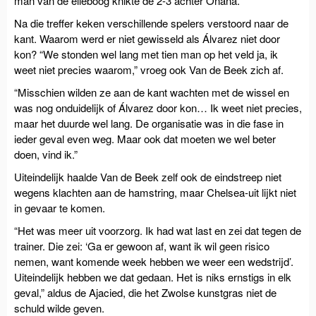
man van de elleboog knikte de 2-3 achter Onana.
Na die treffer keken verschillende spelers verstoord naar de
kant. Waarom werd er niet gewisseld als Álvarez niet door
kon? “We stonden wel lang met tien man op het veld ja, ik
weet niet precies waarom,” vroeg ook Van de Beek zich af.
“Misschien wilden ze aan de kant wachten met de wissel en
was nog onduidelijk of Álvarez door kon… Ik weet niet precies,
maar het duurde wel lang. De organisatie was in die fase in
ieder geval even weg. Maar ook dat moeten we wel beter
doen, vind ik.”
Uiteindelijk haalde Van de Beek zelf ook de eindstreep niet
wegens klachten aan de hamstring, maar Chelsea-uit lijkt niet
in gevaar te komen.
“Het was meer uit voorzorg. Ik had wat last en zei dat tegen de
trainer. Die zei: ‘Ga er gewoon af, want ik wil geen risico
nemen, want komende week hebben we weer een wedstrijd’.
Uiteindelijk hebben we dat gedaan. Het is niks ernstigs in elk
geval,” aldus de Ajacied, die het Zwolse kunstgras niet de
schuld wilde geven.