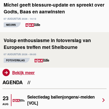
Míchel geeft blessure-update en spreekt over
Godts, Baas en aanwinsten
07 AUGUSTUS 2026 - 14:13
NIEUWS
Volop enthousiasme in fotoverslag van
Europees treffen met Shelbourne
07 AUGUSTUS 2026 - 09:00
FOTOVERSLAG
Bekijk meer
AGENDA
Selectiedag ballenjongens/-meiden
23
[VOL]
AUG