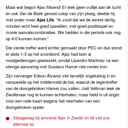
Maar wat begon Ajax flitsend! Er leek geen vuiltje aan de lucht
en ook Van de Beek genoot volop van zijn ploeg, deelde hij
met onder meer
Ajax Life
. “Ik vond dat we de eerste dertig
minuten echt heel goed speelden, met goed positiespel en
mooie aanvalscombinaties. We hadden in die periode ook nog
op 4-0 kunnen komen.”
Die vierde treffer werd echter gemaakt door PEC en dus stond
er plots 1-3 op het scorebord. Ajax had toen al
noodgedwongen gewisseld, omdat Lisandro Martínez na een
stevige aanvaring met Gustavo Hamer niet verder kon.
Zijn vervanger Edson Álvarez viel tamelijk ongelukkig in en
verspeelde op het middenveld de bal, waaruit de tegentreffer
van de doorgebroken Hamer zou vallen. Joël Veltman leek de
Zwollenaar nog te kunnen achterhalen, maar hield in uit angst
voor een rode kaart wegens het neerhalen van een
doorgebroken speler.
Slijtageslag bij winnend Ajax in Zwolle en dit viel ons
allemaal op