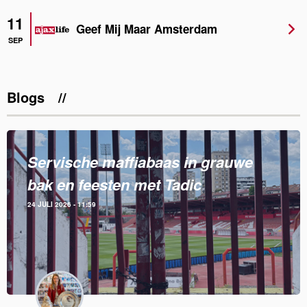
11
Geef Mij Maar Amsterdam
SEP
Blogs
Servische maffiabaas in grauwe
bak en feesten met Tadic
24 JULI 2026 - 11:59