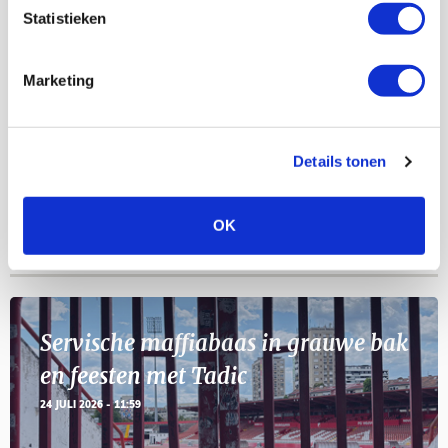
Statistieken
Selectiedag ballenjongens/-meiden
23
Marketing
[VOL]
AUG
11
Geef Mij Maar Amsterdam
Details tonen
SEP
OK
Blogs
Servische maffiabaas in grauwe bak
en feesten met Tadic
24 JULI 2026 - 11:59