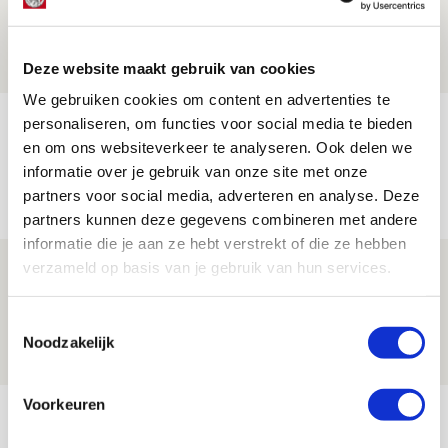
de Johan Cruijff Arena?
07 AUGUSTUS 2026 - 00:36
NIEUWS
Deze website maakt gebruik van cookies
We gebruiken cookies om content en advertenties te
Trotse Klaassen: ‘Vierhonderd duels
personaliseren, om functies voor social media te bieden
en om ons websiteverkeer te analyseren. Ook delen we
voor mijn club is heel speciaal’
informatie over je gebruik van onze site met onze
06 AUGUSTUS 2026 - 23:43
partners voor social media, adverteren en analyse. Deze
NIEUWS
partners kunnen deze gegevens combineren met andere
informatie die je aan ze hebt verstrekt of die ze hebben
verzameld op basis van je gebruik van hun services.
Ajax zet Shelbourne eenvoudig opzij en
reist met vertrouwen naar Dublin
Toestemmingsselectie
06 AUGUSTUS 2026 - 21:52
Noodzakelijk
NIEUWS
Voorkeuren
Bekijk meer
AGENDA