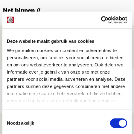
Net binnen //
Drie dingen die je moet weten over PEC
Deze website maakt gebruik van cookies
Zwolle - Ajax
We gebruiken cookies om content en advertenties te
08 AUGUSTUS 2026 - 12:32
personaliseren, om functies voor social media te bieden
NIEUWS
en om ons websiteverkeer te analyseren. Ook delen we
informatie over je gebruik van onze site met onze
Míchels elf: met welke formatie begin
partners voor social media, adverteren en analyse. Deze
partners kunnen deze gegevens combineren met andere
jij aan nieuw eredivisieseizoen?
informatie die je aan ze hebt verstrekt of die ze hebben
08 AUGUSTUS 2026 - 11:34
verzameld op basis van je gebruik van hun services.
NIEUWS
Toestemmingsselectie
Spelen bij Jong Ajax of Ajax 1? Dat
Noodzakelijk
maakt Abdalla ‘geen reet’ uit