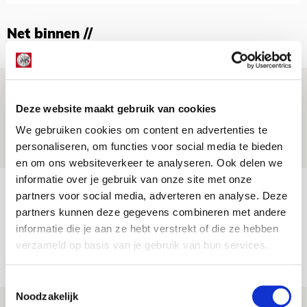
Net binnen //
Brandt: ‘Ajax en Cruijff bleven door
mijn hoofd spoken’
Deze website maakt gebruik van cookies
We gebruiken cookies om content en advertenties te
07 AUGUSTUS 2026 - 20:02
personaliseren, om functies voor social media te bieden
NIEUWS
en om ons websiteverkeer te analyseren. Ook delen we
informatie over je gebruik van onze site met onze
Míchel geeft blessure-update en
partners voor social media, adverteren en analyse. Deze
spreekt over Godts, Baas en
partners kunnen deze gegevens combineren met andere
aanwinsten
informatie die je aan ze hebt verstrekt of die ze hebben
verzameld op basis van je gebruik van hun services.
07 AUGUSTUS 2026 - 14:13
NIEUWS
Toestemmingsselectie
Noodzakelijk