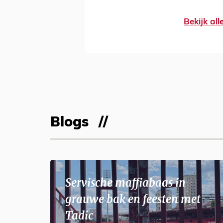
Bekijk al
Blogs
Servische maffiabaas in
grauwe bak en feesten met
Tadic