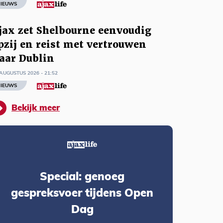
IEUWS
jax zet Shelbourne eenvoudig
pzij en reist met vertrouwen
aar Dublin
AUGUSTUS 2026 - 21:52
IEUWS
Bekijk meer
Special: genoeg
gespreksvoer tijdens Open
Dag