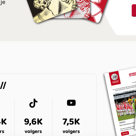
je
4K
9,6K
7,5K
rs
volgers
volgers