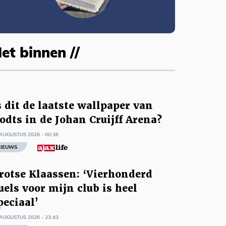
et binnen //
s dit de laatste wallpaper van
odts in de Johan Cruijff Arena?
AUGUSTUS 2026 - 00:36
IEUWS
rotse Klaassen: ‘Vierhonderd
uels voor mijn club is heel
peciaal’
AUGUSTUS 2026 - 23:43