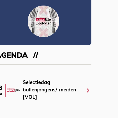
AGENDA
Selectiedag
3
ballenjongens/-meiden
G
[VOL]