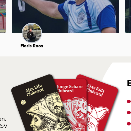
Floris Roos
en.
 SV