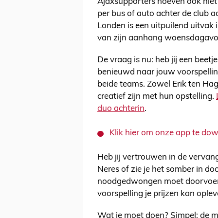
Ajaxsupporters hoeven ook niet 
per bus of auto achter de club aa
Londen is een uitpuilend uitvak 
van zijn aanhang woensdagavon
De vraag is nu: heb jij een beet
benieuwd naar jouw voorspelling
beide teams. Zowel Erik ten Hag 
creatief zijn met hun opstelling.
duo achterin
.
Klik hier om onze app te do
Heb jij vertrouwen in de vervan
Neres of zie je het somber in do
noodgedwongen moet doorvoeren
voorspelling je prijzen kan oplev
Wat je moet doen? Simpel: de mee