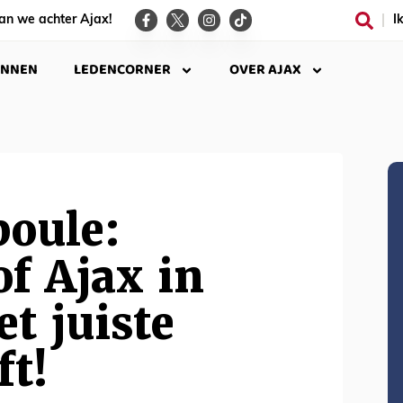
an we achter Ajax!
I
INNEN
LEDENCORNER
OVER AJAX
poule:
of Ajax in
et juiste
ft!