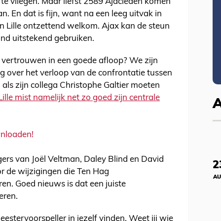
te vliegen. Maar liefst 2589 Ajacieden komen
n. En dat is fijn, want na een leeg uitvak in
in Lille ontzettend welkom. Ajax kan de steun
d uitstekend gebruiken.
je vertrouwen in een goede afloop? We zijn
 over het verloop van de confrontatie tussen
als zijn collega Christophe Galtier moeten
Lille mist namelijk net zo goed zijn centrale
wnloaden!
gers van Joël Veltman, Daley Blind en David
2
or de wijzigingen die Ten Hag
AU
. Goed nieuws is dat een juiste
eren.
stervoorspeller in jezelf vinden. Weet jij wie