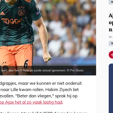
N
A
o
n
06 
N
ien, dan heeft Ajax de juiste wissel genomen. © Pro Shots
dgrapjes, maar we kunnen er niet onderuit
naar Lille kwam rollen. Hakim Ziyech liet
allen. "Beter dan vliegen," sprak hij op
 Ajax het al zo vaak lastig had
.