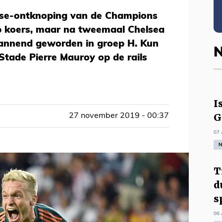
se-ontknoping van de Champions
p koers, maar na tweemaal Chelsea
annend geworden in groep H. Kun
N
n Stade Pierre Mauroy op de rails
I
G
27 november 2019 - 00:37
07 
N
T
d
s
06 