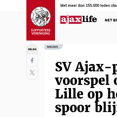
Met meer dan 155.000 leden sta
NET B
NIEUWS
DELEN
SV Ajax-
voorspel 
Lille op h
spoor blij