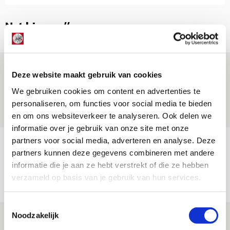
Net binnen //
Drie dingen die je moet weten over PEC
Deze website maakt gebruik van cookies
Zwolle - Ajax
We gebruiken cookies om content en advertenties te
08 AUGUSTUS 2026 - 12:32
personaliseren, om functies voor social media te bieden
NIEUWS
en om ons websiteverkeer te analyseren. Ook delen we
informatie over je gebruik van onze site met onze
partners voor social media, adverteren en analyse. Deze
Míchels elf: met welke formatie begin
partners kunnen deze gegevens combineren met andere
jij aan nieuw eredivisieseizoen?
informatie die je aan ze hebt verstrekt of die ze hebben
08 AUGUSTUS 2026 - 11:34
verzameld op basis van je gebruik van hun services.
NIEUWS
Toestemmingsselectie
Noodzakelijk
Spelen bij Jong Ajax of Ajax 1? Dat