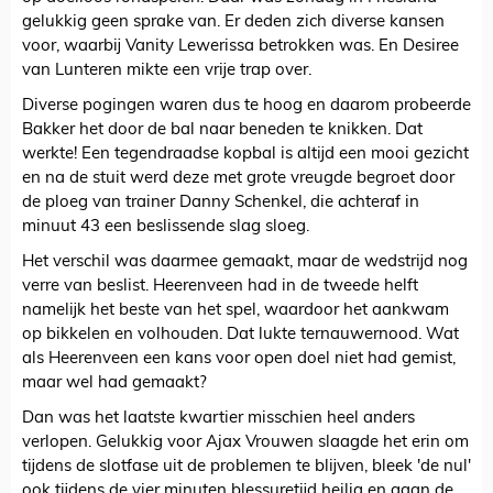
gelukkig geen sprake van. Er deden zich diverse kansen
voor, waarbij Vanity Lewerissa betrokken was. En Desiree
van Lunteren mikte een vrije trap over.
Diverse pogingen waren dus te hoog en daarom probeerde
Bakker het door de bal naar beneden te knikken. Dat
werkte! Een tegendraadse kopbal is altijd een mooi gezicht
en na de stuit werd deze met grote vreugde begroet door
de ploeg van trainer Danny Schenkel, die achteraf in
minuut 43 een beslissende slag sloeg.
Het verschil was daarmee gemaakt, maar de wedstrijd nog
verre van beslist. Heerenveen had in de tweede helft
namelijk het beste van het spel, waardoor het aankwam
op bikkelen en volhouden. Dat lukte ternauwernood. Wat
als Heerenveen een kans voor open doel niet had gemist,
maar wel had gemaakt?
Dan was het laatste kwartier misschien heel anders
verlopen. Gelukkig voor Ajax Vrouwen slaagde het erin om
tijdens de slotfase uit de problemen te blijven, bleek 'de nul'
ook tijdens de vier minuten blessuretijd heilig en gaan de