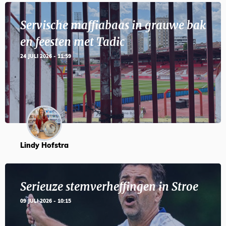
Servische maffiabaas in grauwe bak
en feesten met Tadic
24 JULI 2026 - 11:59
Lindy Hofstra
Serieuze stemverheffingen in Stroe
09 JULI 2026 - 10:15