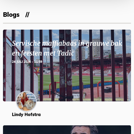
Blogs
Servische maffiabaas in grauwe bak
en feesten met Tadic
24 JULI 2026 - 11:59
Lindy Hofstra