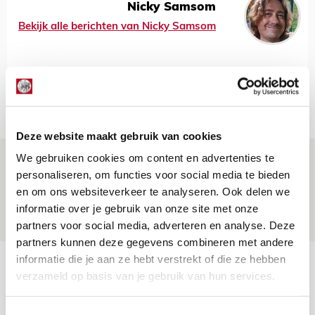
Nicky Samsom
Bekijk alle berichten van Nicky Samsom
Net binnen //
Deze website maakt gebruik van cookies
We gebruiken cookies om content en advertenties te
Drie dingen die je moet weten over PEC
personaliseren, om functies voor social media te bieden
Zwolle - Ajax
en om ons websiteverkeer te analyseren. Ook delen we
08 AUGUSTUS 2026 - 12:32
informatie over je gebruik van onze site met onze
NIEUWS
partners voor social media, adverteren en analyse. Deze
partners kunnen deze gegevens combineren met andere
informatie die je aan ze hebt verstrekt of die ze hebben
Míchels elf: met welke formatie begin
verzameld op basis van je gebruik van hun services.
jij aan nieuw eredivisieseizoen?
08 AUGUSTUS 2026 - 11:34
Toestemmingsselectie