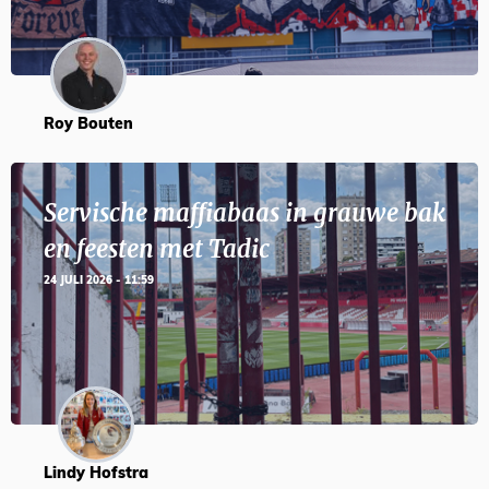
Roy Bouten
Servische maffiabaas in grauwe bak
en feesten met Tadic
24 JULI 2026 - 11:59
Lindy Hofstra