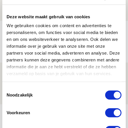
09 AUGUSTUS 2026 - 18:53
BLOG
Deze website maakt gebruik van cookies
We gebruiken cookies om content en advertenties te
Brandt heeft veel vertrouwen in Ajax
personaliseren, om functies voor social media te bieden
dat steeds beter wordt
en om ons websiteverkeer te analyseren. Ook delen we
informatie over je gebruik van onze site met onze
09 AUGUSTUS 2026 - 18:14
partners voor social media, adverteren en analyse. Deze
NIEUWS
partners kunnen deze gegevens combineren met andere
informatie die je aan ze hebt verstrekt of die ze hebben
Míchel: ‘Mentaliteit werd beter nadat
verzameld op basis van je gebruik van hun services.
ik wissels erin bracht’
Toestemmingsselectie
09 AUGUSTUS 2026 - 18:14
Noodzakelijk
NIEUWS
Bekijk meer
Voorkeuren
AGENDA