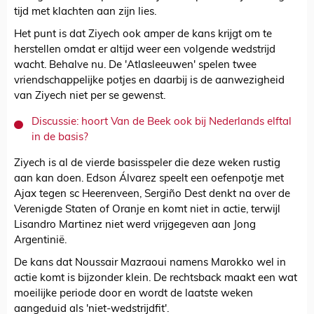
tijd met klachten aan zijn lies.
Het punt is dat Ziyech ook amper de kans krijgt om te
herstellen omdat er altijd weer een volgende wedstrijd
wacht. Behalve nu. De 'Atlasleeuwen' spelen twee
vriendschappelijke potjes en daarbij is de aanwezigheid
van Ziyech niet per se gewenst.
Discussie: hoort Van de Beek ook bij Nederlands elftal
in de basis?
Ziyech is al de vierde basisspeler die deze weken rustig
aan kan doen. Edson Álvarez speelt een oefenpotje met
Ajax tegen sc Heerenveen, Sergiño Dest denkt na over de
Verenigde Staten of Oranje en komt niet in actie, terwijl
Lisandro Martinez niet werd vrijgegeven aan Jong
Argentinië.
De kans dat Noussair Mazraoui namens Marokko wel in
actie komt is bijzonder klein. De rechtsback maakt een wat
moeilijke periode door en wordt de laatste weken
aangeduid als 'niet-wedstrijdfit'.