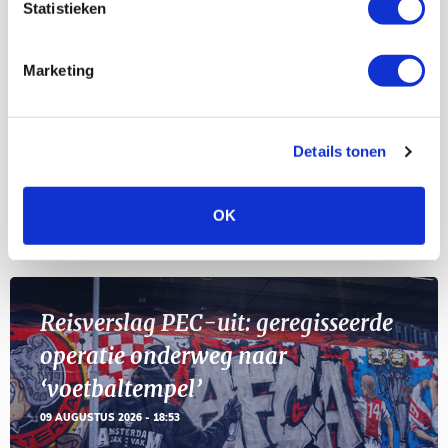
Statistieken
Selectiedag ballenjongens/-meiden
23
[VOL]
AUG
Marketing
11
Geef Mij Maar Amsterdam
SEP
Details tonen
OK
Blogs
Reisverslag PEC-uit: geregisseerde
operatie onderweg naar
‘voetbaltempel’
09 AUGUSTUS 2026 - 18:53