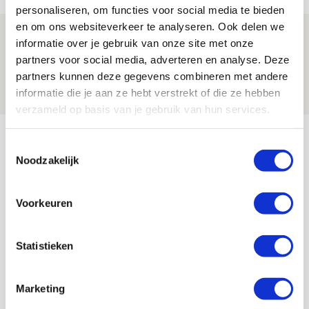
personaliseren, om functies voor social media te bieden
en om ons websiteverkeer te analyseren. Ook delen we
Spelen bij Jong Ajax of Ajax 1? Dat
informatie over je gebruik van onze site met onze
maakt Abdalla ‘geen reet’ uit
partners voor social media, adverteren en analyse. Deze
partners kunnen deze gegevens combineren met andere
08 AUGUSTUS 2026 - 10:04
informatie die je aan ze hebt verstrekt of die ze hebben
NIEUWS
verzameld op basis van je gebruik van hun services.
Bekijk meer
Toestemmingsselectie
AGENDA
Noodzakelijk
Selectiedag ballenjongens/-meiden
23
Voorkeuren
[VOL]
AUG
Statistieken
11
Geef Mij Maar Amsterdam
SEP
Marketing