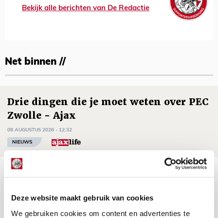
Bekijk alle berichten van De Redactie
Net binnen //
Drie dingen die je moet weten over PEC
Zwolle - Ajax
08 AUGUSTUS 2026 - 12:32
NIEUWS
Míchels elf: met welke formatie begin
jij aan nieuw eredivisieseizoen?
Deze website maakt gebruik van cookies
08 AUGUSTUS 2026 - 11:34
We gebruiken cookies om content en advertenties te
NIEUWS