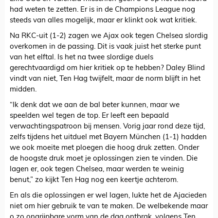
had weten te zetten. Er is in de Champions League nog
steeds van alles mogelijk, maar er klinkt ook wat kritiek.
Na RKC-uit (1-2) zagen we Ajax ook tegen Chelsea slordig
overkomen in de passing. Dit is vaak juist het sterke punt
van het elftal. Is het na twee slordige duels
gerechtvaardigd om hier kritiek op te hebben? Daley Blind
vindt van niet, Ten Hag twijfelt, maar de norm blijft in het
midden.
“Ik denk dat we aan de bal beter kunnen, maar we
speelden wel tegen de top. Er leeft een bepaald
verwachtingspatroon bij mensen. Vorig jaar rond deze tijd,
zelfs tijdens het uitduel met Bayern München (1-1) hadden
we ook moeite met ploegen die hoog druk zetten. Onder
de hoogste druk moet je oplossingen zien te vinden. Die
lagen er, ook tegen Chelsea, maar werden te weinig
benut,” zo kijkt Ten Hag nog een keertje achterom.
En als die oplossingen er wel lagen, lukte het de Ajacieden
niet om hier gebruik te van te maken. De welbekende maar
o zo ongrijpbare vorm van de dag ontbrak, volgens Ten