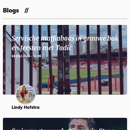
Blogs
Servische maffiabaas in grauwe bak
en feesten met Tadic
24 JULI 2026 - 11:59
Lindy Hofstra