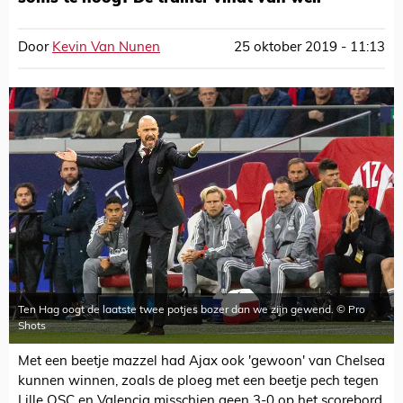
Door
Kevin Van Nunen
25 oktober 2019 - 11:13
Ten Hag oogt de laatste twee potjes bozer dan we zijn gewend. © Pro
Shots
Met een beetje mazzel had Ajax ook 'gewoon' van Chelsea
kunnen winnen, zoals de ploeg met een beetje pech tegen
Lille OSC en Valencia misschien geen 3-0 op het scorebord