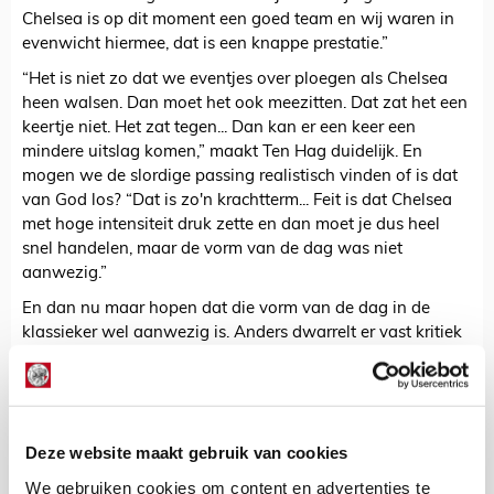
Chelsea is op dit moment een goed team en wij waren in
evenwicht hiermee, dat is een knappe prestatie.”
“Het is niet zo dat we eventjes over ploegen als Chelsea
heen walsen. Dan moet het ook meezitten. Dat zat het een
keertje niet. Het zat tegen... Dan kan er een keer een
mindere uitslag komen,” maakt Ten Hag duidelijk. En
mogen we de slordige passing realistisch vinden of is dat
van God los? “Dat is zo'n krachtterm... Feit is dat Chelsea
met hoge intensiteit druk zette en dan moet je dus heel
snel handelen, maar de vorm van de dag was niet
aanwezig.”
En dan nu maar hopen dat die vorm van de dag in de
klassieker wel aanwezig is. Anders dwarrelt er vast kritiek
neer zoals de blaadjes buiten van de boom beginnen te
vallen.
Ten Hag kijkt uit naar 'met emoties omgeven' klassieker
Deze website maakt gebruik van cookies
Kevin Van Nunen
We gebruiken cookies om content en advertenties te