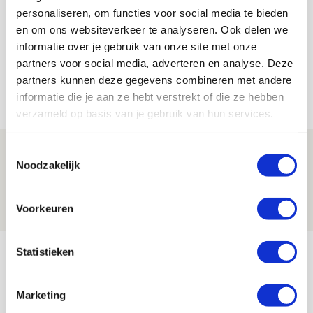
Bekijk alle berichten van Kevin Van
personaliseren, om functies voor social media te bieden
Nunen
en om ons websiteverkeer te analyseren. Ook delen we
informatie over je gebruik van onze site met onze
partners voor social media, adverteren en analyse. Deze
partners kunnen deze gegevens combineren met andere
Net binnen //
informatie die je aan ze hebt verstrekt of die ze hebben
verzameld op basis van je gebruik van hun services.
Drie dingen die je moet weten over PEC
Toestemmingsselectie
Noodzakelijk
Zwolle - Ajax
08 AUGUSTUS 2026 - 12:32
Voorkeuren
NIEUWS
Míchels elf: met welke formatie begin
Statistieken
jij aan nieuw eredivisieseizoen?
Marketing
08 AUGUSTUS 2026 - 11:34
NIEUWS