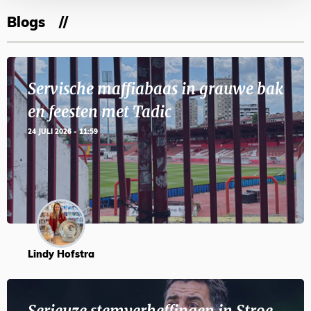
Blogs
Servische maffiabaas in grauwe bak
en feesten met Tadic
24 JULI 2026 - 11:59
Lindy Hofstra