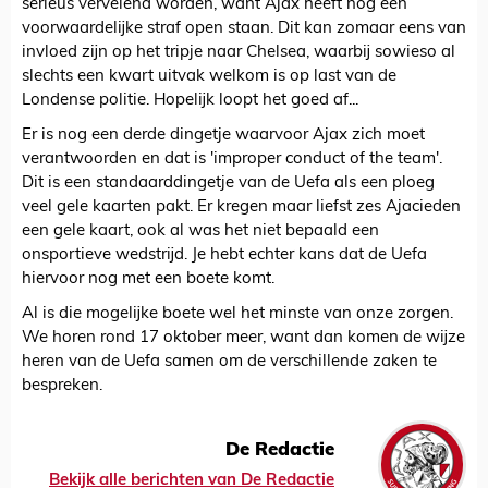
serieus vervelend worden, want Ajax heeft nog een
voorwaardelijke straf open staan. Dit kan zomaar eens van
invloed zijn op het tripje naar Chelsea, waarbij sowieso al
slechts een kwart uitvak welkom is op last van de
Londense politie. Hopelijk loopt het goed af...
Er is nog een derde dingetje waarvoor Ajax zich moet
verantwoorden en dat is 'improper conduct of the team'.
Dit is een standaarddingetje van de Uefa als een ploeg
veel gele kaarten pakt. Er kregen maar liefst zes Ajacieden
een gele kaart, ook al was het niet bepaald een
onsportieve wedstrijd. Je hebt echter kans dat de Uefa
hiervoor nog met een boete komt.
Al is die mogelijke boete wel het minste van onze zorgen.
We horen rond 17 oktober meer, want dan komen de wijze
heren van de Uefa samen om de verschillende zaken te
bespreken.
De Redactie
Bekijk alle berichten van De Redactie