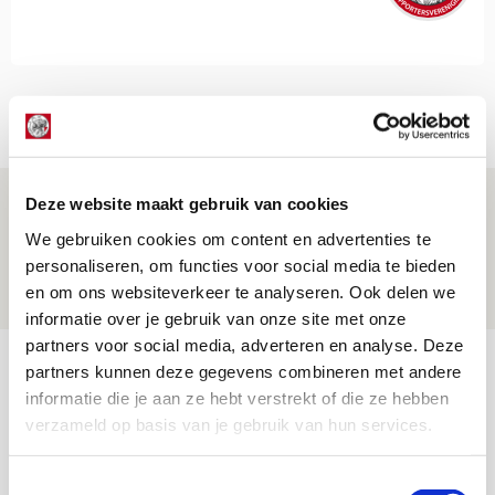
Net binnen //
Brandt: ‘Ajax en Cruijff bleven door
Deze website maakt gebruik van cookies
mijn hoofd spoken’
We gebruiken cookies om content en advertenties te
personaliseren, om functies voor social media te bieden
07 AUGUSTUS 2026 - 20:02
en om ons websiteverkeer te analyseren. Ook delen we
NIEUWS
informatie over je gebruik van onze site met onze
partners voor social media, adverteren en analyse. Deze
Míchel geeft blessure-update en
partners kunnen deze gegevens combineren met andere
spreekt over Godts, Baas en
informatie die je aan ze hebt verstrekt of die ze hebben
aanwinsten
verzameld op basis van je gebruik van hun services.
07 AUGUSTUS 2026 - 14:13
Toestemmingsselectie
NIEUWS