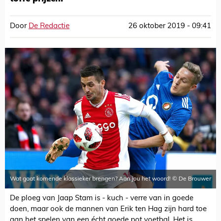
Door
De Redactie
26 oktober 2019 - 09:41
Wat gaat komende klassieker brengen? Aan jou het woord! © De Brouwer
De ploeg van Jaap Stam is - kuch - verre van in goede
doen, maar ook de mannen van Erik ten Hag zijn hard toe
aan het spelen van een écht goede pot voetbal. Het is