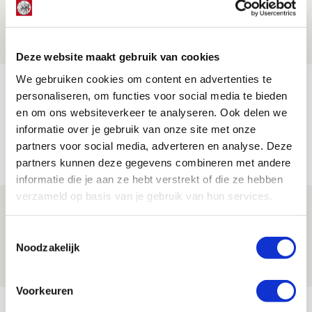
mijn hoofd spoken’
07 AUGUSTUS 2026 - 20:02
NIEUWS
Deze website maakt gebruik van cookies
We gebruiken cookies om content en advertenties te
Míchel geeft blessure-update en
personaliseren, om functies voor social media te bieden
spreekt over Godts, Baas en
en om ons websiteverkeer te analyseren. Ook delen we
aanwinsten
informatie over je gebruik van onze site met onze
partners voor social media, adverteren en analyse. Deze
07 AUGUSTUS 2026 - 14:13
partners kunnen deze gegevens combineren met andere
NIEUWS
informatie die je aan ze hebt verstrekt of die ze hebben
verzameld op basis van je gebruik van hun services.
Volop enthousiasme in fotoverslag van
Europees treffen met Shelbourne
Toestemmingsselectie
Noodzakelijk
07 AUGUSTUS 2026 - 09:00
FOTOVERSLAG
Voorkeuren
Bekijk meer