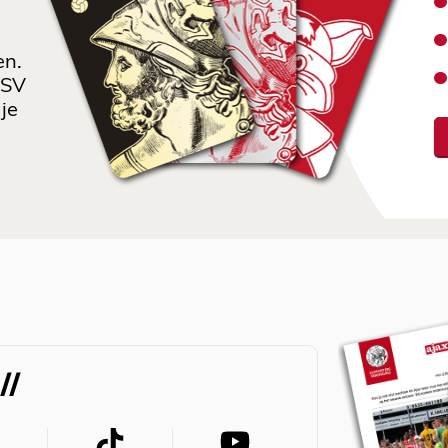
en.
 SV
je