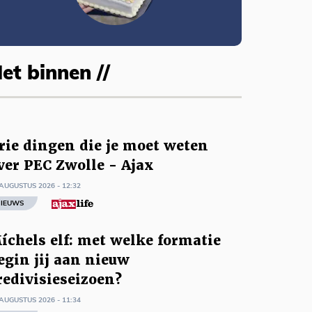
et binnen //
rie dingen die je moet weten
ver PEC Zwolle - Ajax
AUGUSTUS 2026 - 12:32
IEUWS
íchels elf: met welke formatie
egin jij aan nieuw
redivisieseizoen?
AUGUSTUS 2026 - 11:34