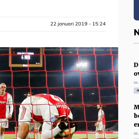
22 januari 2019 - 15:24
N
D
o
08 
N
M
b
e
08 