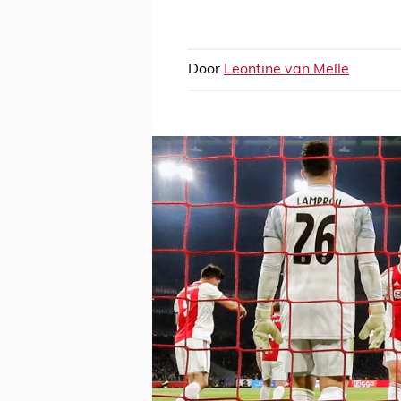
Door
Leontine van Melle