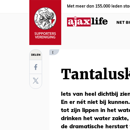
Met meer dan 155.000 leden sta
NET B
[
DELEN
Tantalus
Iets van heel dichtbij zi
En er nét niet bij kunne
tot zijn lippen in het wat
drinken het water zakte, 
de dramatische herstart