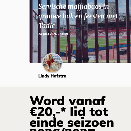
Servische maffiabaas in
grauwe bak en feesten met
Tadic
24 JULI 2026 - 11:59
Lindy Hofstra
Word vanaf
€20,-* lid tot
einde seizoen