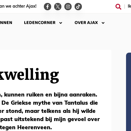
an we achter Ajax!
I
INNEN
LEDENCORNER
OVER AJAX
kwelling
en, kunnen ruiken en bijna aanraken.
n. De Griekse mythe van Tantalus die
er stond, maar telkens als hij wilde
past uitstekend bij mijn gevoel over
 tegen Heerenveen.