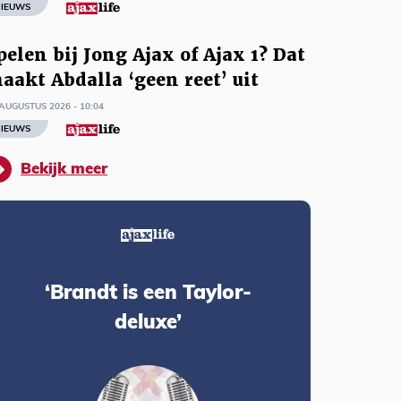
IEUWS
pelen bij Jong Ajax of Ajax 1? Dat
aakt Abdalla ‘geen reet’ uit
AUGUSTUS 2026 - 10:04
IEUWS
Bekijk meer
‘Brandt is een Taylor-
deluxe’