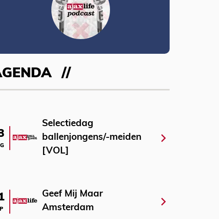
AGENDA
Selectiedag
3
ballenjongens/-meiden
G
[VOL]
Geef Mij Maar
1
Amsterdam
P