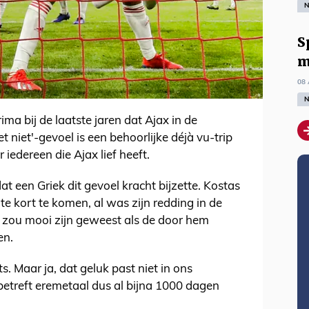
N
S
m
08 
N
ima bij de laatste jaren dat Ajax in de
net niet'-gevoel is een behoorlijke déjà vu-trip
iedereen die Ajax lief heeft.
dat een Griek dit gevoel kracht bijzette. Kostas
te kort te komen, al was zijn redding in de
t zou mooi zijn geweest als de door hem
en.
s. Maar ja, dat geluk past niet in ons
 betreft eremetaal dus al bijna 1000 dagen