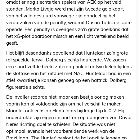
omdat er nog slechts tien spelers van AEK op het veld
stonden. Marko Livaja werd met zijn tweede gele kaart
van het veld gestuurd vanwege zijn aandeel bij het
veroorzaken van de penalty, waaruit Dusan Tadic de score
opende. Een penalty is overigens zo'n grote doelkans dat
het xG-plot daardoor misschien een licht vertekend beeld
geeft.
Het blijft desondanks opvallend dat Huntelaar zo'n grote
rol speelde, terwijl Dolberg slechts figureerde. We zagen
een soort zelfde beeld zaterdag ook al ontwikkelen tijdens
de slotfase van het uitduel met NAC. Huntelaar had in een
stief kwartiertje kansen genoeg op een hattrick, Dolberg
figureerde slechts.
De invaller scoorde niet, maar een beetje oorlog maken
voorin kan al voldoende zijn om het verschil te maken.
Maar let ook eens op Huntelaars bijdrage bij de 0-2. Hij
onderdrukte zijn eigen instinct om op aangeven van David
Neres richting doel te schieten. De situatie was niet
optimaal, evenals het voorbereidende werk van de
Braziliaan. 'The Hunter' besloot de bal opzij te leggen en