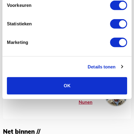
Voorkeuren
Het lage tempo zorgde ervoor dat AEK het eerste uur
moeiteloos op de been bleef, zonder dat het zelf ook maar
enige intentie had om gevaarlijk te worden. Je ziet aan de
Statistieken
passlijnen van Ajax - overigens slechts 13 stuks - dat de
thuisploeg in zijn opzet slaagde.
Marketing
En je ziet ook dat de Grieken amper van eigen helft
kwamen, maar dit zal voor de oplettende kijker geen
geheim meer zijn geweest. Voor de vorm is er een streepje
geplaatst omdat er toch nog een verstuurde pass werd
Details tonen
gespot, maar dit viel natuurlijk te verwaarlozen.
OK
Kevin Van Nunen
Bekijk alle berichten van Kevin Van
Nunen
Net binnen //