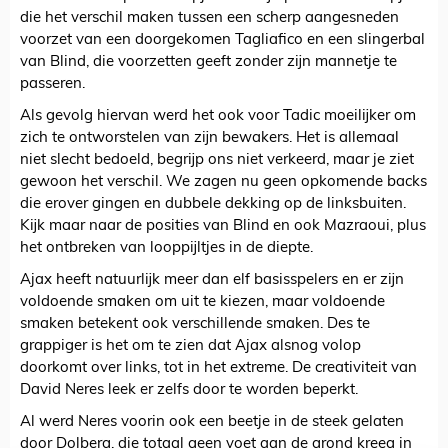
die het verschil maken tussen een scherp aangesneden
voorzet van een doorgekomen Tagliafico en een slingerbal
van Blind, die voorzetten geeft zonder zijn mannetje te
passeren.
Als gevolg hiervan werd het ook voor Tadic moeilijker om
zich te ontworstelen van zijn bewakers. Het is allemaal
niet slecht bedoeld, begrijp ons niet verkeerd, maar je ziet
gewoon het verschil. We zagen nu geen opkomende backs
die erover gingen en dubbele dekking op de linksbuiten.
Kijk maar naar de posities van Blind en ook Mazraoui, plus
het ontbreken van looppijltjes in de diepte.
Ajax heeft natuurlijk meer dan elf basisspelers en er zijn
voldoende smaken om uit te kiezen, maar voldoende
smaken betekent ook verschillende smaken. Des te
grappiger is het om te zien dat Ajax alsnog volop
doorkomt over links, tot in het extreme. De creativiteit van
David Neres leek er zelfs door te worden beperkt.
Al werd Neres voorin ook een beetje in de steek gelaten
door Dolberg, die totaal geen voet aan de grond kreeg in