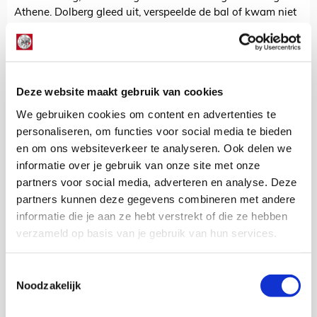
Athene. Dolberg gleed uit, verspeelde de bal of kwam niet
in het spel voor. Je zag binnen de kortste keren aankomen
dat de Deense aanvaller gewisseld zou worden. Het was
slechts de vraag hoe laat Erik ten Hag zou ingrijpen. De
wedstrijd van Dolberg duurde 62 minuten.
Deze website maakt gebruik van cookies
Met Huntelaar als ontbrekende puzzelstukje begon het
We gebruiken cookies om content en advertenties te
prompt te draaien. Waar Ajax de eerste 62 minuten voorin
geen voet aan de grond kreeg, was het daarna zo'n beetje
personaliseren, om functies voor social media te bieden
prijsschieten. Er was nog net geen sprake van altijd prijs,
en om ons websiteverkeer te analyseren. Ook delen we
zoals je van de kermis kent. Loper Donny van de Beek
informatie over je gebruik van onze site met onze
miste zijn traditionele kans, al kon je hem dit keer weinig
partners voor social media, adverteren en analyse. Deze
verwijten.
partners kunnen deze gegevens combineren met andere
informatie die je aan ze hebt verstrekt of die ze hebben
Zone 14
verzameld op basis van je gebruik van hun services.
We kunnen over Zone 14 dit keer eigenlijk vrij kort zijn.
Heel kort zelfs. We kunnen het in een paar zinnen af, want
er viel amper beweging te noteren. Dit had natuurlijk alles
Toestemmingsselectie
te maken met de keuze van AEK om met vijf verdedigers te
Noodzakelijk
spelen, waardoor Ajax naar de zijkanten werd
gedwongen.