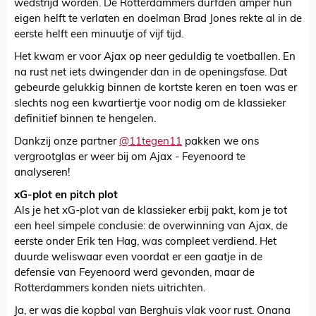
wedstrijd worden. De Rotterdammers durfden amper hun
eigen helft te verlaten en doelman Brad Jones rekte al in de
eerste helft een minuutje of vijf tijd.
Het kwam er voor Ajax op neer geduldig te voetballen. En
na rust net iets dwingender dan in de openingsfase. Dat
gebeurde gelukkig binnen de kortste keren en toen was er
slechts nog een kwartiertje voor nodig om de klassieker
definitief binnen te hengelen.
Dankzij onze partner
@11tegen11
pakken we ons
vergrootglas er weer bij om Ajax - Feyenoord te
analyseren!
xG-plot en pitch plot
Als je het xG-plot van de klassieker erbij pakt, kom je tot
een heel simpele conclusie: de overwinning van Ajax, de
eerste onder Erik ten Hag, was compleet verdiend. Het
duurde weliswaar even voordat er een gaatje in de
defensie van Feyenoord werd gevonden, maar de
Rotterdammers konden niets uitrichten.
Ja, er was die kopbal van Berghuis vlak voor rust. Onana