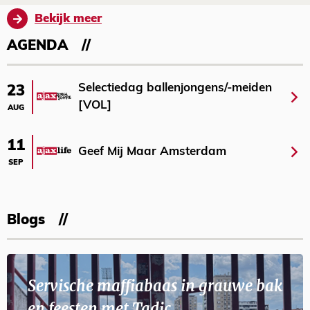
Bekijk meer
AGENDA
Selectiedag ballenjongens/-meiden
23
[VOL]
AUG
11
Geef Mij Maar Amsterdam
SEP
Blogs
Servische maffiabaas in grauwe bak
en feesten met Tadic