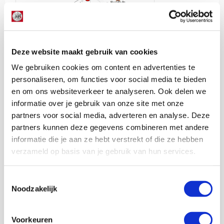
Deze website maakt gebruik van cookies
We gebruiken cookies om content en advertenties te
personaliseren, om functies voor social media te bieden
en om ons websiteverkeer te analyseren. Ook delen we
informatie over je gebruik van onze site met onze
partners voor social media, adverteren en analyse. Deze
partners kunnen deze gegevens combineren met andere
informatie die je aan ze hebt verstrekt of die ze hebben
Zone 14
verzameld op basis van je gebruik van hun services.
Door de jaren heen schoot Ajax qua spel niet uit de
resultaten in het nieuwe jaar. Het is nooit eens van: de
Toestemmingsselectie
eerste wedstrijd was gelijk ook de beste. Meestal is het
Noodzakelijk
slechts een startpunt, waarna er dingen beter moeten of
wordt pas later aan de verwachtingen voldaan.
Dit keer was het ook nog eens de eerste wedstrijd van Ten
Voorkeuren