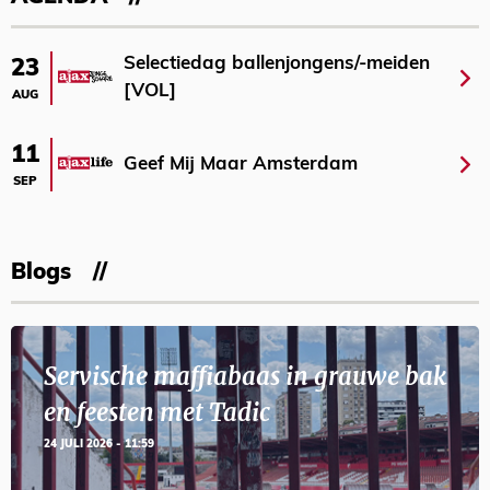
Selectiedag ballenjongens/-meiden
23
[VOL]
AUG
11
Geef Mij Maar Amsterdam
SEP
Blogs
Servische maffiabaas in grauwe bak
en feesten met Tadic
24 JULI 2026 - 11:59