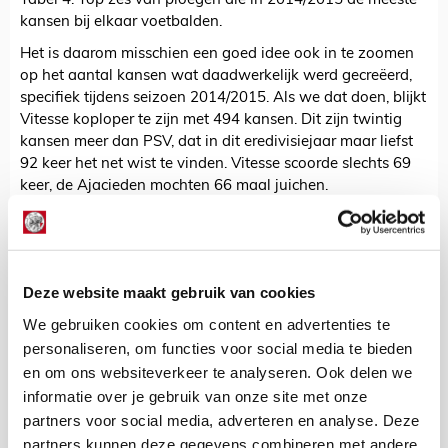
Tabel 4: Top zes van ploegen die in 2014/2015 de meeste
kansen bij elkaar voetbalden.
Het is daarom misschien een goed idee ook in te zoomen
op het aantal kansen wat daadwerkelijk werd gecreëerd,
specifiek tijdens seizoen 2014/2015. Als we dat doen, blijkt
Vitesse koploper te zijn met 494 kansen. Dit zijn twintig
kansen meer dan PSV, dat in dit eredivisiejaar maar liefst
92 keer het net wist te vinden. Vitesse scoorde slechts 69
keer, de Ajacieden mochten 66 maal juichen.
Ook met dwingend voetbal zit het onder Bosz wel goed.
Als je de laatste vijf seizoenen rangschikt op de
hoeveelheid balbezit per ploeg, zien we dat de trainer
zowel met Heracles als Vitesse het spel wist te domineren.
Deze website maakt gebruik van cookies
Zelfs het kleine Heracles met Bosz aan het roer had meer
We gebruiken cookies om content en advertenties te
balbezit dan De Boers Ajax de laatste twee seizoenen.
personaliseren, om functies voor social media te bieden
Team
Balbezit
en om ons websiteverkeer te analyseren. Ook delen we
1
Ajax 11/12
64,2%
informatie over je gebruik van onze site met onze
partners voor social media, adverteren en analyse. Deze
2
Ajax 13/14
62,6%
partners kunnen deze gegevens combineren met andere
3
Ajax 12/13
61,3%