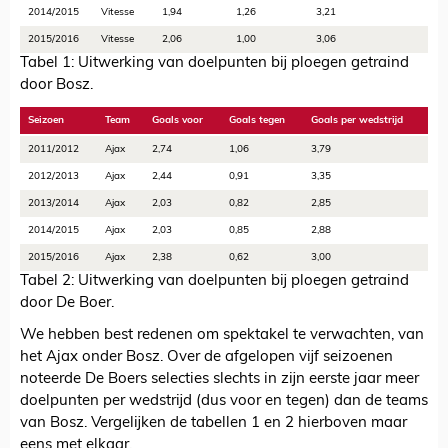
2014/2015
Vitesse
1,94
1,26
3,21
2015/2016
Vitesse
2,06
1,00
3,06
Tabel 1: Uitwerking van doelpunten bij ploegen getraind
door Bosz.
Seizoen
Team
Goals voor
Goals tegen
Goals per wedstrijd
2011/2012
Ajax
2,74
1,06
3,79
2012/2013
Ajax
2,44
0,91
3,35
2013/2014
Ajax
2,03
0,82
2,85
2014/2015
Ajax
2,03
0,85
2,88
2015/2016
Ajax
2,38
0,62
3,00
Tabel 2: Uitwerking van doelpunten bij ploegen getraind
door De Boer.
We hebben best redenen om spektakel te verwachten, van
het Ajax onder Bosz. Over de afgelopen vijf seizoenen
noteerde De Boers selecties slechts in zijn eerste jaar meer
doelpunten per wedstrijd (dus voor en tegen) dan de teams
van Bosz. Vergelijken de tabellen 1 en 2 hierboven maar
eens met elkaar.