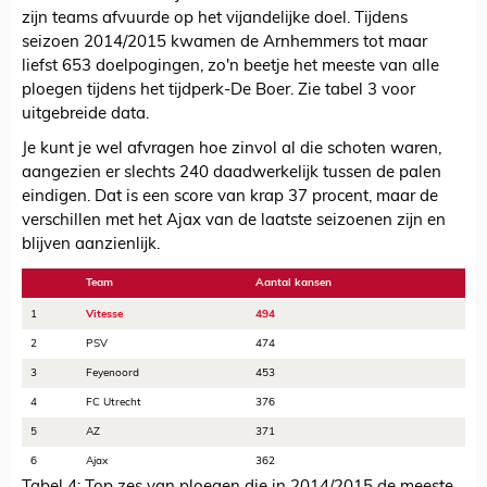
zijn teams afvuurde op het vijandelijke doel. Tijdens
seizoen 2014/2015 kwamen de Arnhemmers tot maar
liefst 653 doelpogingen, zo'n beetje het meeste van alle
ploegen tijdens het tijdperk-De Boer. Zie tabel 3 voor
uitgebreide data.
Je kunt je wel afvragen hoe zinvol al die schoten waren,
aangezien er slechts 240 daadwerkelijk tussen de palen
eindigen. Dat is een score van krap 37 procent, maar de
verschillen met het Ajax van de laatste seizoenen zijn en
blijven aanzienlijk.
Team
Aantal kansen
1
Vitesse
494
2
PSV
474
3
Feyenoord
453
4
FC Utrecht
376
5
AZ
371
6
Ajax
362