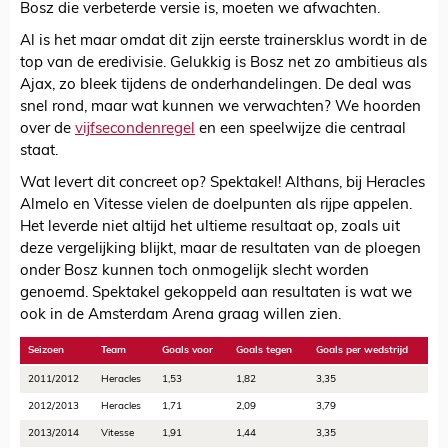
Bosz die verbeterde versie is, moeten we afwachten.
Al is het maar omdat dit zijn eerste trainersklus wordt in de
top van de eredivisie. Gelukkig is Bosz net zo ambitieus als
Ajax, zo bleek tijdens de onderhandelingen. De deal was
snel rond, maar wat kunnen we verwachten? We hoorden
over de
vijfsecondenregel
en een speelwijze die centraal
staat.
Wat levert dit concreet op? Spektakel! Althans, bij Heracles
Almelo en Vitesse vielen de doelpunten als rijpe appelen.
Het leverde niet altijd het ultieme resultaat op, zoals uit
deze vergelijking blijkt, maar de resultaten van de ploegen
onder Bosz kunnen toch onmogelijk slecht worden
genoemd. Spektakel gekoppeld aan resultaten is wat we
ook in de Amsterdam Arena graag willen zien.
Seizoen
Team
Goals voor
Goals tegen
Goals per wedstrijd
2011/2012
Heracles
1,53
1,82
3,35
2012/2013
Heracles
1,71
2,09
3,79
2013/2014
Vitesse
1,91
1,44
3,35