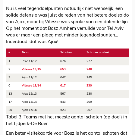
Nu is veel tegendoelpunten natuurlijk niet wenselijk, een
solide defensie was juist de reden van het betere doelsaldo
van Ajax, maar bij Vitesse was sprake van een dalende lijn.
Op het moment dat Bosz Arnhem verruilde voor Tel Aviv
was er maar een ploeg met minder tegendoelpunten...
Inderdaad, dat was Ajax!
#
Team
Schoten
Schoten op doel
1
PSV 11/12
676
277
2
Vitesse 14/15
653
240
3
Ajax 11/12
647
245
6
Vitesse 13/14
617
239
13
Ajax 12/13
567
230
17
Ajax 13/14
543
209
20
Ajax 15/16
523
207
Tabel 3: Teams met het meeste aantal schoten (op doel) in
het tijdperk-De Boer.
Een beter visitekaartje voor Bosz is het aantal schoten dat