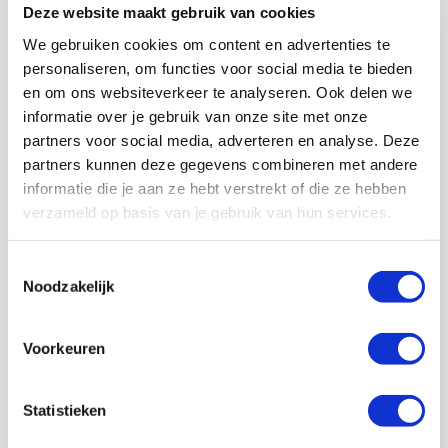
Geef Mij Maar Amsterdam
Deze website maakt gebruik van cookies
SEP
We gebruiken cookies om content en advertenties te
personaliseren, om functies voor social media te bieden
en om ons websiteverkeer te analyseren. Ook delen we
Met meer dan 150.000 Ajacieden
informatie over je gebruik van onze site met onze
staan wij achter Ajax!
partners voor social media, adverteren en analyse. Deze
partners kunnen deze gegevens combineren met andere
informatie die je aan ze hebt verstrekt of die ze hebben
Lid worden
verzameld op basis van je gebruik van hun services.
Toestemmingsselectie
Volg ons ook op social
Noodzakelijk
Voorkeuren
187K
166K
594K
9,6K
Statistieken
volgers
volgers
volgers
volgers