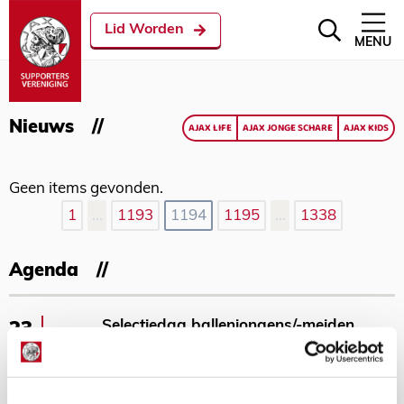
Lid Worden
MENU
Nieuws
AJAX LIFE
AJAX JONGE SCHARE
AJAX KIDS
Geen items gevonden.
1
…
1193
1194
1195
…
1338
Agenda
Selectiedag ballenjongens/-meiden
23
[VOL]
AUG
11