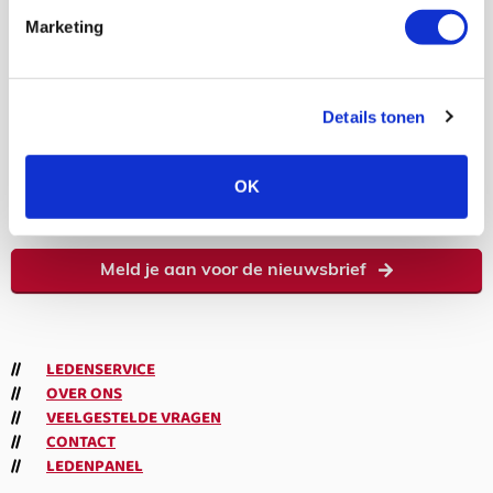
Volgen
Volgen
Volgen
Volgen
Marketing
7,5K
Details tonen
volgers
OK
Abonneren
Meld je aan voor de nieuwsbrief
LEDENSERVICE
OVER ONS
VEELGESTELDE VRAGEN
CONTACT
LEDENPANEL