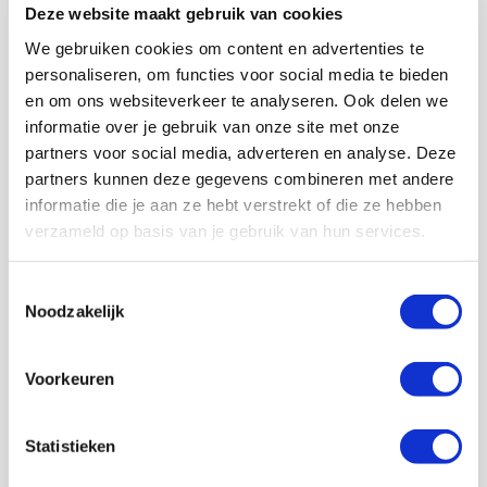
Geef Mij Maar Amsterdam
Deze website maakt gebruik van cookies
SEP
We gebruiken cookies om content en advertenties te
personaliseren, om functies voor social media te bieden
en om ons websiteverkeer te analyseren. Ook delen we
Met meer dan 150.000 Ajacieden
informatie over je gebruik van onze site met onze
staan wij achter Ajax!
partners voor social media, adverteren en analyse. Deze
partners kunnen deze gegevens combineren met andere
informatie die je aan ze hebt verstrekt of die ze hebben
Lid worden
verzameld op basis van je gebruik van hun services.
Toestemmingsselectie
Volg ons ook op social
Noodzakelijk
Voorkeuren
187K
166K
594K
9,6K
Statistieken
volgers
volgers
volgers
volgers