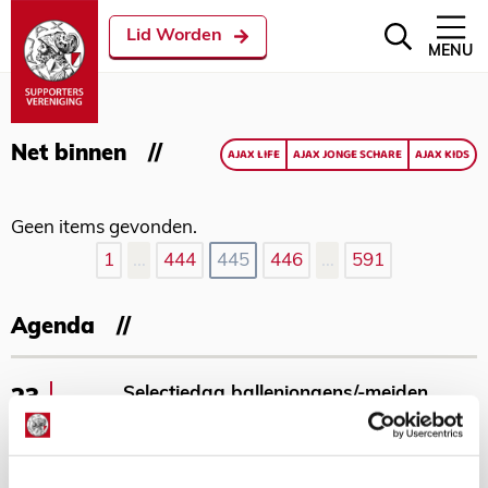
Lid Worden
MENU
Net binnen
AJAX LIFE
AJAX JONGE SCHARE
AJAX KIDS
Geen items gevonden.
1
…
444
445
446
…
591
Agenda
Selectiedag ballenjongens/-meiden
23
[VOL]
AUG
11