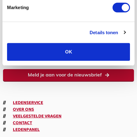
Volgen
Volgen
Volgen
Volgen
Marketing
7,5K
Details tonen
volgers
OK
Abonneren
Meld je aan voor de nieuwsbrief
LEDENSERVICE
OVER ONS
VEELGESTELDE VRAGEN
CONTACT
LEDENPANEL