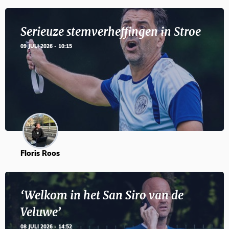
Serieuze stemverheffingen in Stroe
09 JULI 2026 - 10:15
Floris Roos
‘Welkom in het San Siro van de
Veluwe’
08 JULI 2026 - 14:52