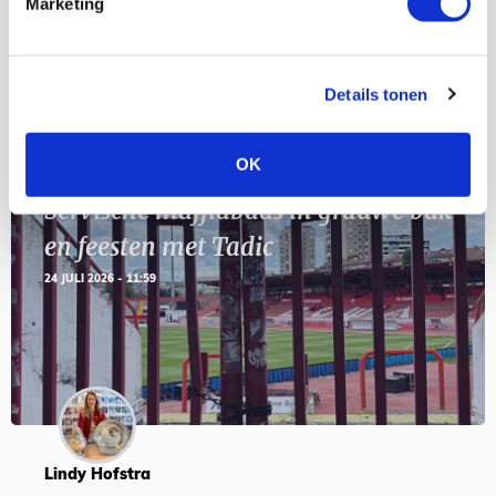
Marketing
SEP
Details tonen
Blogs
OK
Servische maffiabaas in grauwe bak
en feesten met Tadic
24 JULI 2026 - 11:59
Lindy Hofstra