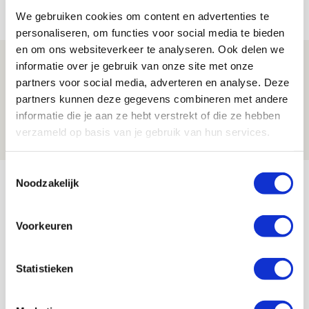
05 AUGUSTUS 2026 - 20:00
We gebruiken cookies om content en advertenties te
NIEUWS
personaliseren, om functies voor social media te bieden
en om ons websiteverkeer te analyseren. Ook delen we
Míchels elf: zie jij al rol voor
informatie over je gebruik van onze site met onze
aanwinsten in thuisduel met
partners voor social media, adverteren en analyse. Deze
partners kunnen deze gegevens combineren met andere
Shelbourne?
informatie die je aan ze hebt verstrekt of die ze hebben
05 AUGUSTUS 2026 - 15:35
verzameld op basis van je gebruik van hun services.
NIEUWS
Toestemmingsselectie
Bekijk meer
Noodzakelijk
AGENDA
Voorkeuren
Selectiedag ballenjongens/-meiden
23
[VOL]
AUG
Statistieken
11
Geef Mij Maar Amsterdam