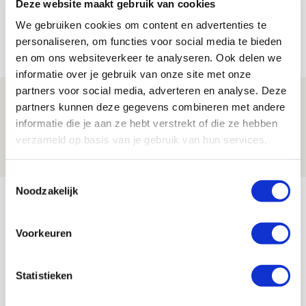
Trotse Klaassen: ‘Vierhonderd duels
Deze website maakt gebruik van cookies
voor mijn club is heel speciaal’
We gebruiken cookies om content en advertenties te
personaliseren, om functies voor social media te bieden
06 AUGUSTUS 2026 - 23:43
en om ons websiteverkeer te analyseren. Ook delen we
NIEUWS
informatie over je gebruik van onze site met onze
partners voor social media, adverteren en analyse. Deze
Ajax zet Shelbourne eenvoudig opzij en
partners kunnen deze gegevens combineren met andere
reist met vertrouwen naar Dublin
informatie die je aan ze hebt verstrekt of die ze hebben
verzameld op basis van je gebruik van hun services.
06 AUGUSTUS 2026 - 21:52
NIEUWS
Toestemmingsselectie
Noodzakelijk
Bekijk meer
AGENDA
Voorkeuren
Selectiedag ballenjongens/-meiden
23
Statistieken
[VOL]
AUG