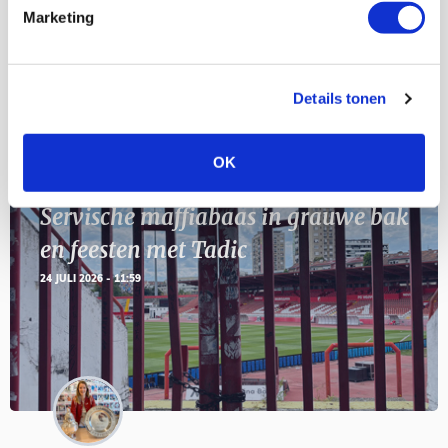
11
Marketing
Geef Mij Maar Amsterdam
SEP
Details tonen
Blogs
OK
Servische maffiabaas in grauwe bak
en feesten met Tadic
24 JULI 2026 - 11:59