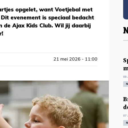
rtjes opgelet, want Voetjebal met
 Dit evenement is speciaal bedacht
 de Ajax Kids Club. Wil jij daarbij
N
r!
S
21 mei 2026 - 11:00
m
08 
N
B
d
07 
N