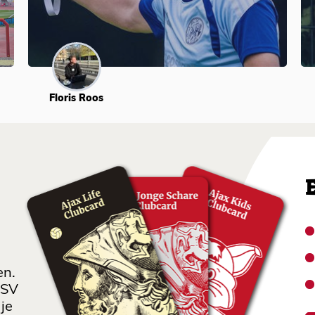
Floris Roos
en.
 SV
je