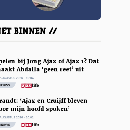
ET BINNEN //
pelen bij Jong Ajax of Ajax 1? Dat
aakt Abdalla ‘geen reet’ uit
AUGUSTUS 2026 - 10:04
IEUWS
randt: ‘Ajax en Cruijff bleven
oor mijn hoofd spoken’
AUGUSTUS 2026 - 20:02
IEUWS