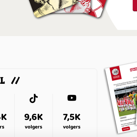
AL
4K
9,6K
7,5K
rs
volgers
volgers