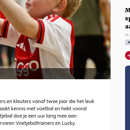
M
s
a
07 
N
rs en kleuters vanaf twee jaar die het leuk
 maakt kennis met voetbal en hebt vooral
etjebal doe je een uur lang mee aan
rvaren Voetjebaltrainers en Lucky.