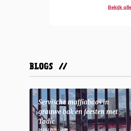
Bekijk al
BLOGS
Servische maffiabaas in
grauwe bak en feesten met
Tadic
24 JULI 2026 - 11:59