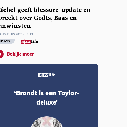
íchel geeft blessure-update en
preekt over Godts, Baas en
anwinsten
AUGUSTUS 2026 - 14:13
IEUWS
Bekijk meer
‘Brandt is een Taylor-
deluxe’