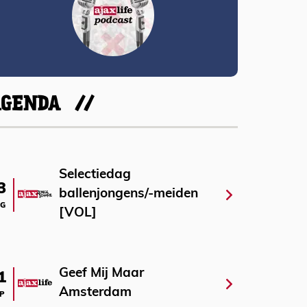
AGENDA
Selectiedag
3
ballenjongens/-meiden
G
[VOL]
Geef Mij Maar
1
Amsterdam
P