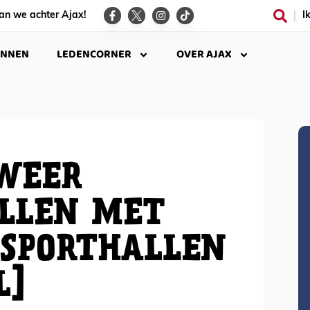
an we achter Ajax!
I
INNEN
LEDENCORNER
OVER AJAX
WEER
LLEN MET
 SPORTHALLEN
L]