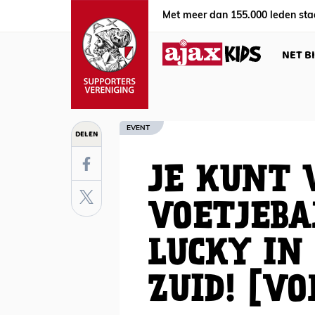
Met meer dan 155.000 leden sta
NET B
EVENT
DELEN
JE KUNT 
VOETJEBA
LUCKY IN
ZUID! [VO