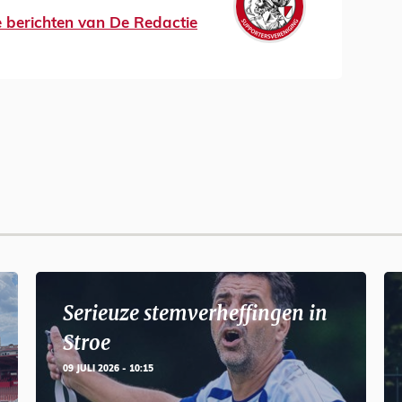
le berichten van De Redactie
Serieuze stemverheffingen in
Stroe
09 JULI 2026 - 10:15