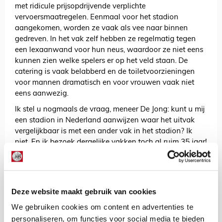
met ridicule prijsopdrijvende verplichte
vervoersmaatregelen. Eenmaal voor het stadion
aangekomen, worden ze vaak als vee naar binnen
gedreven. In het vak zelf hebben ze regelmatig tegen
een lexaanwand voor hun neus, waardoor ze niet eens
kunnen zien welke spelers er op het veld staan. De
catering is vaak belabberd en de toiletvoorzieningen
voor mannen dramatisch en voor vrouwen vaak niet
eens aanwezig.
Ik stel u nogmaals de vraag, meneer De Jong: kunt u mij
een stadion in Nederland aanwijzen waar het uitvak
vergelijkbaar is met een ander vak in het stadion? Ik
niet. En ik bezoek dergelijke vakken toch al ruim 35 jaar!
Wanneer was u voor het laatst in een uitvak in plaats
van op het pluche van de eretribune?
Daarom een oproep aan de ECV en alle clubs: ga in
Deze website maakt gebruik van cookies
eerste instantie in overleg met supportersverenigingen
en het Supporterscollectief Nederland om een passende
We gebruiken cookies om content en advertenties te
prijs voor de uitvakken in Nederland te blijven hanteren.
personaliseren, om functies voor social media te bieden