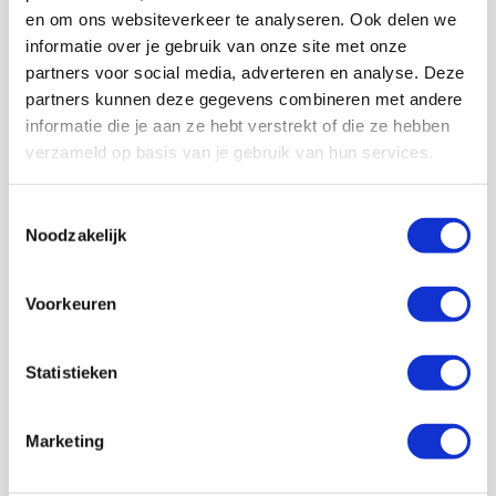
Dat lijkt ons productiever dan stiekem prijsverhogingen
en om ons websiteverkeer te analyseren. Ook delen we
door te voeren. Op deze manier wordt het voetbal
informatie over je gebruik van onze site met onze
alleen bereikbaar voor de elite, terwijl het een sport
partners voor social media, adverteren en analyse. Deze
moet zijn voor iedereen!
partners kunnen deze gegevens combineren met andere
Oja, terugkomend op de doelstelling van de ECV:
informatie die je aan ze hebt verstrekt of die ze hebben
sportieve prestaties zijn niet best de laatste jaren, dus
verzameld op basis van je gebruik van hun services.
misschien is het beter de focus te leggen op grote
commerciële deals in plaats van dat de uitsupporter op
Toestemmingsselectie
kosten wordt gejaagd.
Noodzakelijk
AANBEVOLEN
Combi-korting blijft, maar
Voorkeuren
afbouw tegen wil van
supporters in
Statistieken
Fabian Nagtzaam
Bekijk alle berichten van Fabian
Marketing
Nagtzaam