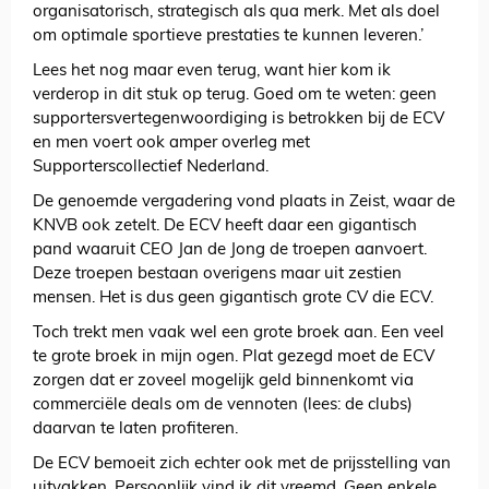
organisatorisch, strategisch als qua merk. Met als doel
om optimale sportieve prestaties te kunnen leveren.’
Lees het nog maar even terug, want hier kom ik
verderop in dit stuk op terug. Goed om te weten: geen
supportersvertegenwoordiging is betrokken bij de ECV
en men voert ook amper overleg met
Supporterscollectief Nederland.
De genoemde vergadering vond plaats in Zeist, waar de
KNVB ook zetelt. De ECV heeft daar een gigantisch
pand waaruit CEO Jan de Jong de troepen aanvoert.
Deze troepen bestaan overigens maar uit zestien
mensen. Het is dus geen gigantisch grote CV die ECV.
Toch trekt men vaak wel een grote broek aan. Een veel
te grote broek in mijn ogen. Plat gezegd moet de ECV
zorgen dat er zoveel mogelijk geld binnenkomt via
commerciële deals om de vennoten (lees: de clubs)
daarvan te laten profiteren.
De ECV bemoeit zich echter ook met de prijsstelling van
uitvakken. Persoonlijk vind ik dit vreemd. Geen enkele