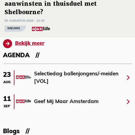
aanwinsten in thuisduel met
Shelbourne?
05 AUGUSTUS 2026 - 15:35
NIEUWS
Bekijk meer
AGENDA
Selectiedag ballenjongens/-meiden
23
[VOL]
AUG
11
Geef Mij Maar Amsterdam
SEP
Blogs