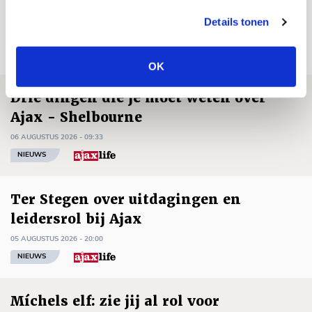
Details tonen
Net binnen //
OK
Drie dingen die je moet weten over
Ajax - Shelbourne
06 AUGUSTUS 2026 - 09:33
NIEUWS
Ter Stegen over uitdagingen en
leidersrol bij Ajax
05 AUGUSTUS 2026 - 20:00
NIEUWS
Míchels elf: zie jij al rol voor