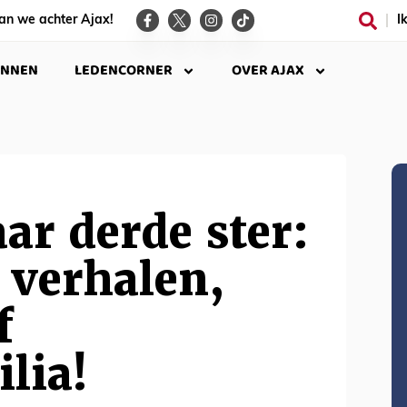
an we achter Ajax!
I
INNEN
LEDENCORNER
OVER AJAX
aar derde ster:
 verhalen,
f
lia!