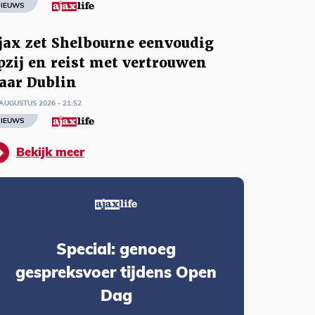
IEUWS
jax zet Shelbourne eenvoudig
pzij en reist met vertrouwen
aar Dublin
AUGUSTUS 2026 - 21:52
IEUWS
Bekijk meer
Special: genoeg
gespreksvoer tijdens Open
Dag