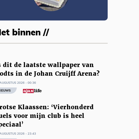
et binnen //
s dit de laatste wallpaper van
odts in de Johan Cruijff Arena?
AUGUSTUS 2026 - 00:36
IEUWS
rotse Klaassen: ‘Vierhonderd
uels voor mijn club is heel
peciaal’
AUGUSTUS 2026 - 23:43