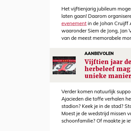
Het vijftienjarig jubileum mog
laten gaan! Daarom organiser
evenement
in de Johan Cruijff
waaronder Siem de Jong, Jan V
van de meest memorabele mome
AANBEVOLEN
Vijftien jaar d
herbeleef mag
unieke manie
Verder komen natuurlijk suppo
Ajacieden die toffe verhalen he
stadion? Keek je in de stad? S
Moest je de wedstrijd missen 
schoonfamilie? Of maakte je i