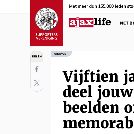
Met meer dan 155.000 leden sta
NET B
NIEUWS
DELEN
Vijftien j
deel jouw
beelden o
memorabi