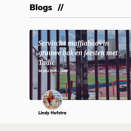
Blogs
Servische maffiabaas in
grauwe bak en feesten met
Tadic
24 JULI 2026 - 11:59
Lindy Hofstra