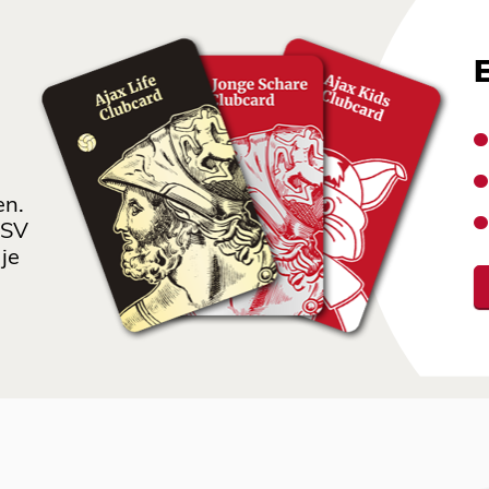
en.
 SV
je