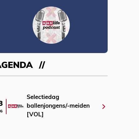
AGENDA
Selectiedag
3
ballenjongens/-meiden
G
[VOL]