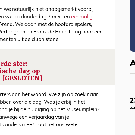
en we natuurlijk niet onopgemerkt voorbij
en we op donderdag 7 mei een
eenmalig
 Arena. We gaan met de hoofdrolspelers,
ertonghen en Frank de Boer, terug naar een
nten uit de clubhistorie.
erde ster:
ische dag op
r [GESLOTEN]
rters aan het woord. We zijn op zoek naar
2
bben over die dag. Was je erbij in het
AU
tond je bij de huldiging op het Museumplein?
vanwege een verjaardag van je
ets anders mee? Laat het ons weten!