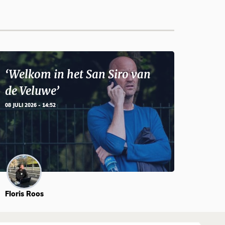
‘Welkom in het San Siro van
de Veluwe’
08 JULI 2026 - 14:52
Floris Roos