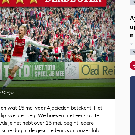
N
A
o
n
06 
N
 AFC Ajax
en wat 15 mei voor Ajacieden betekent. Het
lijk wel genoeg. We hoeven niet eens op te
ls je het hebt over 15 mei, begint iedere
ische dag in de geschiedenis van onze club.