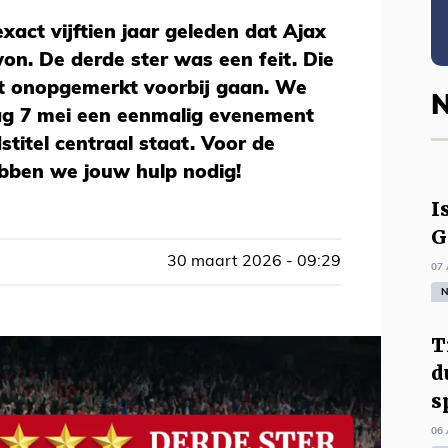
exact vijftien jaar geleden dat Ajax
 won. De derde ster was een feit. Die
et onopgemerkt voorbij gaan. We
N
ag 7 mei een eenmalig evenement
stitel centraal staat. Voor de
ebben we jouw hulp nodig!
I
G
30 maart 2026 - 09:29
07 
N
T
d
s
06 