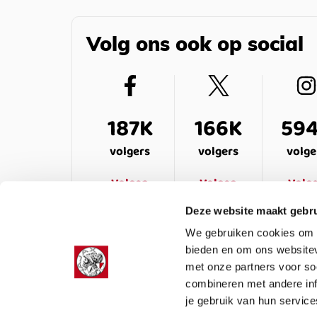
Volg ons ook op social
187K
166K
59
volgers
volgers
volge
Volgen
Volgen
Volg
Deze website maakt gebru
We gebruiken cookies om c
bieden en om ons websitev
met onze partners voor so
combineren met andere inf
je gebruik van hun service
LEDENSERVICE
OVER ONS
VEELG