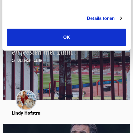
BLOGS
Details tonen
OK
Servische maffiabaas in grauwe bak
en feesten met Tadic
24 JULI 2026 - 11:59
Lindy Hofstra