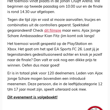
Het toernooi vindt plaats in de Johan Cruijff Arena. We
beginnen op tweede paasdag om 10.00 uur en de finale
is rond 14.30 uur afgelopen.
Tegen die tijd zijn er vast al mooie aanvallen, trucjes en
combinaties uit de controllers geperst. Spektakel
gegarandeerd! Check
dit filmpje
maar eens. Ajax Jonge
Schare Ambassadeur Kian Fitz-Jim komt ook langs!
Het toernooi wordt gespeeld op de PlayStation en
Xbox. Het gaat om het spel EA Sports FC 26. Laat jij je
tegenstanders gedesillusioneerd achter en knok je jezelf
naar de finale? Dan valt er ook nog een dikke prijs te
winnen. Oefen dus maar goed!
Er is in totaal plek voor 120 deelnemers. Leden van Ajax
Jonge Schare mogen bovendien een introducé
meenemen. Deze persoon, die in de leeftijdscategorie 12
t/m 17 jaar moet zijn, speelt uiteraard ook mee.
Dit evenement is volgeboekt!