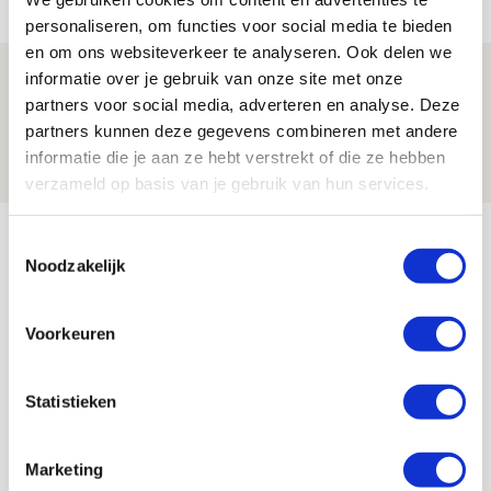
NIEUWS
personaliseren, om functies voor social media te bieden
en om ons websiteverkeer te analyseren. Ook delen we
Spelen bij Jong Ajax of Ajax 1? Dat
informatie over je gebruik van onze site met onze
partners voor social media, adverteren en analyse. Deze
maakt Abdalla ‘geen reet’ uit
partners kunnen deze gegevens combineren met andere
08 AUGUSTUS 2026 - 10:04
informatie die je aan ze hebt verstrekt of die ze hebben
NIEUWS
verzameld op basis van je gebruik van hun services.
Bekijk meer
Toestemmingsselectie
AGENDA
Noodzakelijk
Voorkeuren
Selectiedag ballenjongens/-meiden
23
[VOL]
AUG
Statistieken
11
Geef Mij Maar Amsterdam
SEP
Marketing