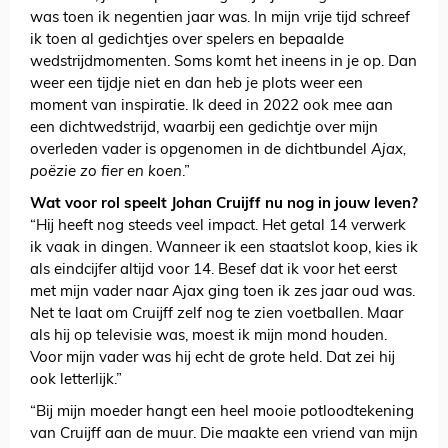
was toen ik negentien jaar was. In mijn vrije tijd schreef
ik toen al gedichtjes over spelers en bepaalde
wedstrijdmomenten. Soms komt het ineens in je op. Dan
weer een tijdje niet en dan heb je plots weer een
moment van inspiratie. Ik deed in 2022 ook mee aan
een dichtwedstrijd, waarbij een gedichtje over mijn
overleden vader is opgenomen in de dichtbundel
Ajax,
poëzie zo fier en koen
.”
Wat voor rol speelt Johan Cruijff nu nog in jouw leven?
“Hij heeft nog steeds veel impact. Het getal 14 verwerk
ik vaak in dingen. Wanneer ik een staatslot koop, kies ik
als eindcijfer altijd voor 14. Besef dat ik voor het eerst
met mijn vader naar Ajax ging toen ik zes jaar oud was.
Net te laat om Cruijff zelf nog te zien voetballen. Maar
als hij op televisie was, moest ik mijn mond houden.
Voor mijn vader was hij echt de grote held. Dat zei hij
ook letterlijk.”
“Bij mijn moeder hangt een heel mooie potloodtekening
van Cruijff aan de muur. Die maakte een vriend van mijn