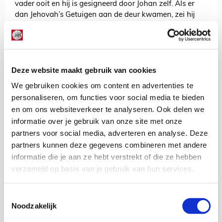
vader ooit en hij is gesigneerd door Johan zelf. Als er
dan Jehovah’s Getuigen aan de deur kwamen, zei hij
altijd: ‘Ik heb al een geloof en dit is mijn god.’ Dan wees
hij naar de tekening en konden ze letterlijk zien op wie
hij doelde. Dus ja, Johan Cruijff blijft altijd wel een rol in
mijn leven spelen.”
Deze website maakt gebruik van cookies
Dan kunnen we wel concluderen dat Johan gelijk had
We gebruiken cookies om content en advertenties te
toen hij stelde dat hij in zekere zin onsterfelijk is…
“Voor mij geldt dat sowieso. Honderd procent.”
personaliseren, om functies voor social media te bieden
en om ons websiteverkeer te analyseren. Ook delen we
informatie over je gebruik van onze site met onze
partners voor social media, adverteren en analyse. Deze
partners kunnen deze gegevens combineren met andere
informatie die je aan ze hebt verstrekt of die ze hebben
verzameld op basis van je gebruik van hun services.
Toestemmingsselectie
Noodzakelijk