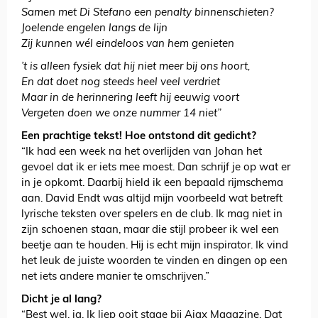
Samen met Di Stefano een penalty binnenschieten?
Joelende engelen langs de lijn
Zij kunnen wél eindeloos van hem genieten
’t is alleen fysiek dat hij niet meer bij ons hoort,
En dat doet nog steeds heel veel verdriet
Maar in de herinnering leeft hij eeuwig voort
Vergeten doen we onze nummer 14 niet”
Een prachtige tekst! Hoe ontstond dit gedicht?
“Ik had een week na het overlijden van Johan het
gevoel dat ik er iets mee moest. Dan schrijf je op wat er
in je opkomt. Daarbij hield ik een bepaald rijmschema
aan. David Endt was altijd mijn voorbeeld wat betreft
lyrische teksten over spelers en de club. Ik mag niet in
zijn schoenen staan, maar die stijl probeer ik wel een
beetje aan te houden. Hij is echt mijn inspirator. Ik vind
het leuk de juiste woorden te vinden en dingen op een
net iets andere manier te omschrijven.”
Dicht je al lang?
“Best wel, ja. Ik liep ooit stage bij Ajax Magazine. Dat