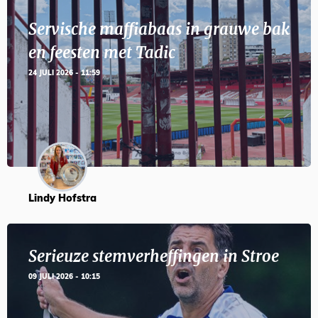
Servische maffiabaas in grauwe bak
en feesten met Tadic
24 JULI 2026 - 11:59
Lindy Hofstra
Serieuze stemverheffingen in Stroe
09 JULI 2026 - 10:15