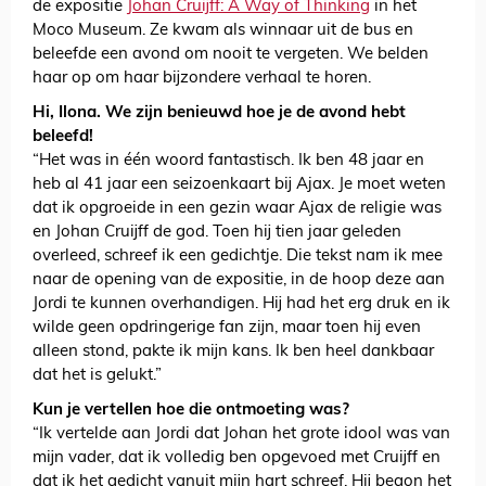
de expositie
Johan Cruijff: A Way of Thinking
in het
Moco Museum. Ze kwam als winnaar uit de bus en
beleefde een avond om nooit te vergeten. We belden
haar op om haar bijzondere verhaal te horen.
Hi, Ilona. We zijn benieuwd hoe je de avond hebt
beleefd!
“Het was in één woord fantastisch. Ik ben 48 jaar en
heb al 41 jaar een seizoenkaart bij Ajax. Je moet weten
dat ik opgroeide in een gezin waar Ajax de religie was
en Johan Cruijff de god. Toen hij tien jaar geleden
overleed, schreef ik een gedichtje. Die tekst nam ik mee
naar de opening van de expositie, in de hoop deze aan
Jordi te kunnen overhandigen. Hij had het erg druk en ik
wilde geen opdringerige fan zijn, maar toen hij even
alleen stond, pakte ik mijn kans. Ik ben heel dankbaar
dat het is gelukt.”
Kun je vertellen hoe die ontmoeting was?
“Ik vertelde aan Jordi dat Johan het grote idool was van
mijn vader, dat ik volledig ben opgevoed met Cruijff en
dat ik het gedicht vanuit mijn hart schreef. Hij begon het