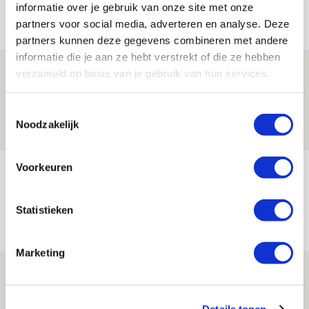
informatie over je gebruik van onze site met onze
Net binnen //
partners voor social media, adverteren en analyse. Deze
partners kunnen deze gegevens combineren met andere
informatie die je aan ze hebt verstrekt of die ze hebben
Míchels elf: met welke formatie begin
verzameld op basis van je gebruik van hun services.
jij aan nieuw eredivisieseizoen?
Toestemmingsselectie
08 AUGUSTUS 2026 - 11:34
Noodzakelijk
NIEUWS
Voorkeuren
Spelen bij Jong Ajax of Ajax 1? Dat
maakt Abdalla ‘geen reet’ uit
Statistieken
08 AUGUSTUS 2026 - 10:04
NIEUWS
Marketing
Brandt: ‘Ajax en Cruijff bleven door
mijn hoofd spoken’
Details tonen