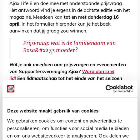
Ajax Life 8 en doe mee met onderstaande prijsvraag.
Het antwoord vind je ergens in de achtste editie van het
magazine. Meedoen kan
tot en met donderdag 16
april
. In het formulier hieronder kun je het boek
aanvinken dat jij graag zou winnen.
Prijsvraag: wat is de familienaam van
Rosa&#x27;s moeder?
Wil je ook meedoen aan prijsvragen en evenementen
van Supportersvereniging Ajax?
Word dan snel
lid!
Een lidmaatschap tot het einde van het seizoen
scoor je nu vanaf 14 euro.
De Redactie
Deze website maakt gebruik van cookies
Bekijk alle berichten van De Redactie
We gebruiken cookies om content en advertenties te
personaliseren, om functies voor social media te bieden
en om ons websiteverkeer te analyseren. Ook delen we