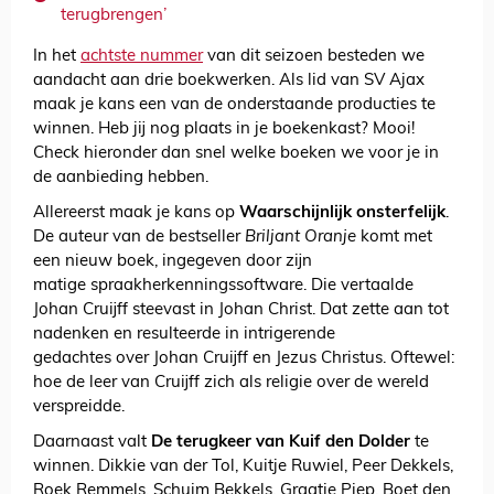
terugbrengen’
In het
achtste nummer
van dit seizoen besteden we
aandacht aan drie boekwerken. Als lid van SV Ajax
maak je kans een van de onderstaande producties te
winnen. Heb jij nog plaats in je boekenkast? Mooi!
Check hieronder dan snel welke boeken we voor je in
de aanbieding hebben.
Allereerst maak je kans op
Waarschijnlijk onsterfelijk
.
De auteur van de bestseller
Briljant Oranje
komt met
een nieuw boek, ingegeven door zijn
matige spraakherkenningssoftware. Die vertaalde
Johan Cruijff steevast in Johan Christ. Dat zette aan tot
nadenken en resulteerde in intrigerende
gedachtes over Johan Cruijff en Jezus Christus. Oftewel:
hoe de leer van Cruijff zich als religie over de wereld
verspreidde.
Daarnaast valt
De terugkeer van Kuif den Dolder
te
winnen. Dikkie van der Tol, Kuitje Ruwiel, Peer Dekkels,
Roek Remmels, Schuim Bekkels, Graatje Piep, Boet den