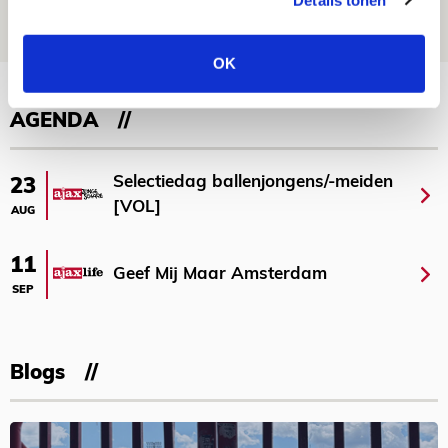
07 AUGUSTUS 2026 - 20:02
NIEUWS
OK
Bekijk meer
AGENDA
Selectiedag ballenjongens/-meiden
23
[VOL]
AUG
11
Geef Mij Maar Amsterdam
SEP
Blogs