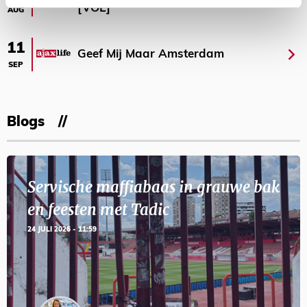
[VOL]
AUG
11
Geef Mij Maar Amsterdam
SEP
Blogs
Servische maffiabaas in grauwe bak
en feesten met Tadic
24 JULI 2026 - 11:59