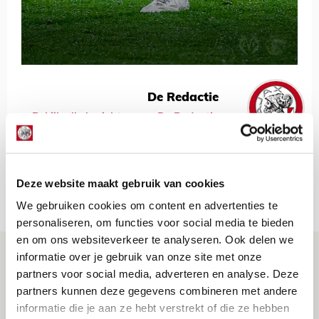
De Redactie
Bekijk alle berichten van De Redactie
Deze website maakt gebruik van cookies
Net binnen //
We gebruiken cookies om content en advertenties te
personaliseren, om functies voor social media te bieden
en om ons websiteverkeer te analyseren. Ook delen we
Drie dingen die je moet weten over PEC
informatie over je gebruik van onze site met onze
Zwolle - Ajax
partners voor social media, adverteren en analyse. Deze
partners kunnen deze gegevens combineren met andere
08 AUGUSTUS 2026 - 12:32
informatie die je aan ze hebt verstrekt of die ze hebben
NIEUWS