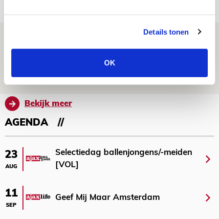
NIEUWS
Details tonen
Spelen bij Jong Ajax of Ajax 1? Dat
maakt Abdalla ‘geen reet’ uit
OK
08 AUGUSTUS 2026 - 10:04
NIEUWS
Bekijk meer
AGENDA
Selectiedag ballenjongens/-meiden
23
[VOL]
AUG
11
Geef Mij Maar Amsterdam
SEP