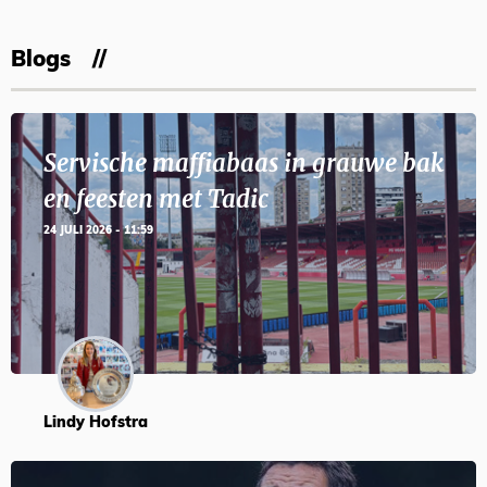
Blogs
Servische maffiabaas in grauwe bak
en feesten met Tadic
24 JULI 2026 - 11:59
Lindy Hofstra