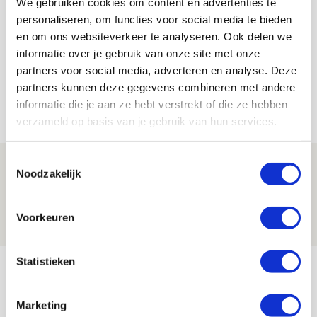
We gebruiken cookies om content en advertenties te
Jordy Haak
personaliseren, om functies voor social media te bieden
Bekijk alle berichten van Jordy Haak
en om ons websiteverkeer te analyseren. Ook delen we
informatie over je gebruik van onze site met onze
partners voor social media, adverteren en analyse. Deze
partners kunnen deze gegevens combineren met andere
informatie die je aan ze hebt verstrekt of die ze hebben
Net binnen //
verzameld op basis van je gebruik van hun services.
Toestemmingsselectie
Drie dingen die je moet weten over PEC
Noodzakelijk
Zwolle - Ajax
08 AUGUSTUS 2026 - 12:32
Voorkeuren
NIEUWS
Statistieken
Míchels elf: met welke formatie begin
jij aan nieuw eredivisieseizoen?
Marketing
08 AUGUSTUS 2026 - 11:34