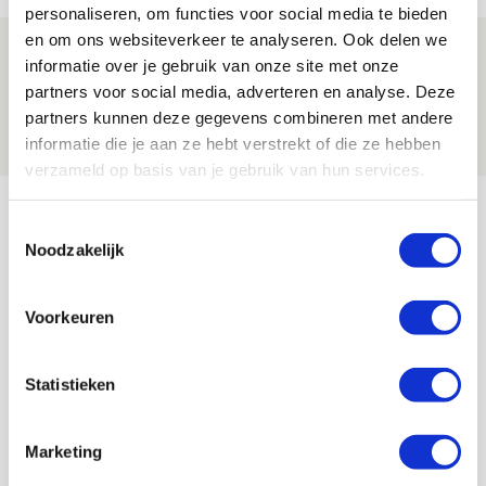
personaliseren, om functies voor social media te bieden
en om ons websiteverkeer te analyseren. Ook delen we
Brandt: ‘Ajax en Cruijff bleven door
informatie over je gebruik van onze site met onze
mijn hoofd spoken’
partners voor social media, adverteren en analyse. Deze
partners kunnen deze gegevens combineren met andere
07 AUGUSTUS 2026 - 20:02
informatie die je aan ze hebt verstrekt of die ze hebben
NIEUWS
verzameld op basis van je gebruik van hun services.
Bekijk meer
Toestemmingsselectie
AGENDA
Noodzakelijk
Selectiedag ballenjongens/-meiden
23
Voorkeuren
[VOL]
AUG
Statistieken
11
Geef Mij Maar Amsterdam
SEP
Marketing