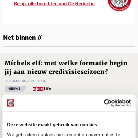
Bekijk alle berichten van De Redactie
Net binnen //
Míchels elf: met welke formatie begin
jij aan nieuw eredivisieseizoen?
08 AUGUSTUS 2026 - 11:34
NIEUWS
Spelen bij Jong Ajax of Ajax 1? Dat
maakt Abdalla ‘geen reet’ uit
Deze website maakt gebruik van cookies
08 AUGUSTUS 2026 - 10:04
We gebruiken cookies om content en advertenties te
NIEUWS