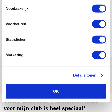
Toestemmingsselectie
Noodzakelijk
De Redactie
Bekijk alle berichten van De Redactie
Voorkeuren
Statistieken
Net binnen //
Marketing
Is dit de laatste wallpaper van Godts in
de Johan Cruijff Arena?
Details tonen
07 AUGUSTUS 2026 - 00:36
NIEUWS
OK
Trotse Klaassen: ‘Vierhonderd duels
voor mijn club is heel speciaal’