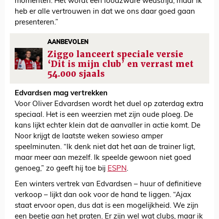
momenten. Het wordt een loodzware wedstrijd, maar ik
heb er alle vertrouwen in dat we ons daar goed gaan
presenteren.”
AANBEVOLEN
Ziggo lanceert speciale versie
‘Dit is mijn club’ en verrast met
54.000 sjaals
Edvardsen mag vertrekken
Voor Oliver Edvardsen wordt het duel op zaterdag extra
speciaal. Het is een weerzien met zijn oude ploeg. De
kans lijkt echter klein dat de aanvaller in actie komt. De
Noor krijgt de laatste weken sowieso amper
speelminuten. “Ik denk niet dat het aan de trainer ligt,
maar meer aan mezelf. Ik speelde gewoon niet goed
genoeg,” zo geeft hij toe bij
ESPN
.
Een winters vertrek van Edvardsen – huur of definitieve
verkoop – lijkt dan ook voor de hand te liggen. “Ajax
staat ervoor open, dus dat is een mogelijkheid. We zijn
een beetje aan het praten. Er zijn wel wat clubs, maar ik