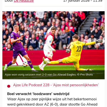
Door
De Redactie
17 januari 2026 - 11:39
Ajax won vorig seizoen met 2-0 van Go Ahead Eagles. © Pro Shots
Ajax Life Podcast 228 - ‘Ajax mist persoonlijkheden’
Boel verwacht ‘loodzware’ wedstrijd
Waar Ajax op zeer pijnlijke wijze uit het bekertoernooi
werd geknikkerd door AZ (6-0), daar stootte Go Ahead