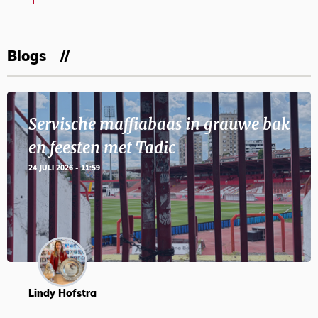
Blogs
Servische maffiabaas in grauwe bak
en feesten met Tadic
24 JULI 2026 - 11:59
Lindy Hofstra