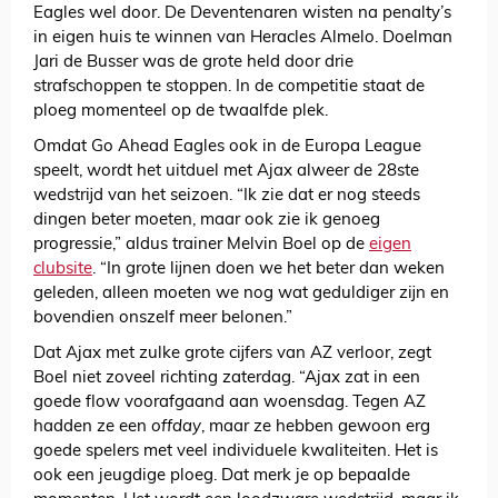
Eagles wel door. De Deventenaren wisten na penalty’s
in eigen huis te winnen van Heracles Almelo. Doelman
Jari de Busser was de grote held door drie
strafschoppen te stoppen. In de competitie staat de
ploeg momenteel op de twaalfde plek.
Omdat Go Ahead Eagles ook in de Europa League
speelt, wordt het uitduel met Ajax alweer de 28ste
wedstrijd van het seizoen. “Ik zie dat er nog steeds
dingen beter moeten, maar ook zie ik genoeg
progressie,” aldus trainer Melvin Boel op de
eigen
clubsite
. “In grote lijnen doen we het beter dan weken
geleden, alleen moeten we nog wat geduldiger zijn en
bovendien onszelf meer belonen.”
Dat Ajax met zulke grote cijfers van AZ verloor, zegt
Boel niet zoveel richting zaterdag. “Ajax zat in een
goede flow voorafgaand aan woensdag. Tegen AZ
hadden ze een
offday
, maar ze hebben gewoon erg
goede spelers met veel individuele kwaliteiten. Het is
ook een jeugdige ploeg. Dat merk je op bepaalde