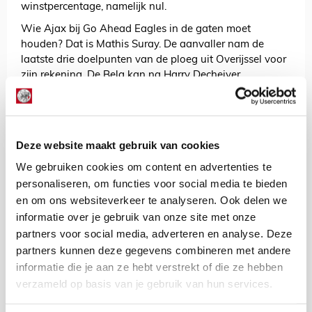
winstpercentage, namelijk nul.
Wie Ajax bij Go Ahead Eagles in de gaten moet
houden? Dat is Mathis Suray. De aanvaller nam de
laatste drie doelpunten van de ploeg uit Overijssel voor
zijn rekening. De Belg kan na Harry Decheiver
(1995/1996) de eerste speler van de Deventenaren
worden die vier opeenvolgende competitietreffers voor
Go Ahead Eagles maakt.
Ajax en Go Ahead Eagles trappen zaterdag om 16.30
Deze website maakt gebruik van cookies
uur af in de Johan Cruijff Arena. Het duel staat onder
We gebruiken cookies om content en advertenties te
leiding van Serdar Gözübüyük, terwijl Pol van Boekel de
personaliseren, om functies voor social media te bieden
VAR van dienst is. In aanloop naar de aftrap gebeuren
en om ons websiteverkeer te analyseren. Ook delen we
er
bijzondere dingen
. Zorg dus dat je op tijd binnen
informatie over je gebruik van onze site met onze
bent!
partners voor social media, adverteren en analyse. Deze
partners kunnen deze gegevens combineren met andere
AANBEVOLEN
Grims elf: hoe laat jij het
informatie die je aan ze hebt verstrekt of die ze hebben
donderen richting thuisduel met
verzameld op basis van je gebruik van hun services.
Go Ahead Eagles?