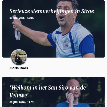
Serieuze stemverheffingen in Stroe
09 JULI 2026 - 10:15
Floris Roos
‘Welkom in het San Siro van de
Veluwe’
08 JULI 2026 - 14:52