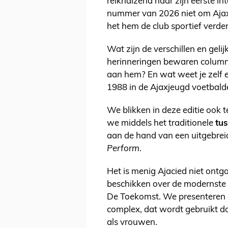
reikhalzend naar zijn eerste in
nummer van 2026 niet om Ajax’
het hem de club sportief verder
Wat zijn de verschillen en geli
herinneringen bewaren colum
aan hem? En wat weet je zelf e
1988 in de Ajaxjeugd voetbald
We blikken in deze editie ook 
we middels het traditionele
tu
aan de hand van een uitgebre
Perform
.
Het is menig Ajacied niet ontg
beschikken over de modernste 
De Toekomst. We presenteren d
complex, dat wordt gebruikt d
als vrouwen.