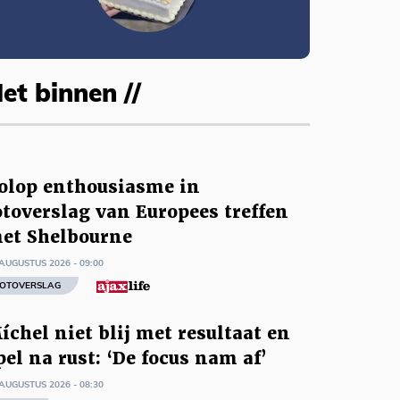
et binnen //
olop enthousiasme in
otoverslag van Europees treffen
et Shelbourne
AUGUSTUS 2026 - 09:00
OTOVERSLAG
íchel niet blij met resultaat en
pel na rust: ‘De focus nam af’
AUGUSTUS 2026 - 08:30