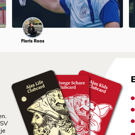
Floris Roos
en.
 SV
je