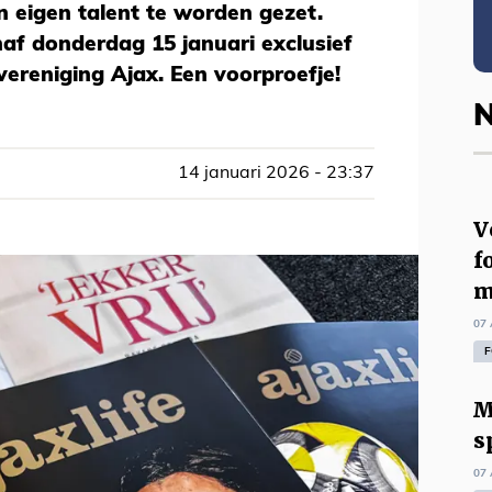
n eigen talent te worden gezet.
naf donderdag 15 januari exclusief
vereniging Ajax. Een voorproefje!
N
14 januari 2026 - 23:37
V
f
m
07 
F
M
s
07 