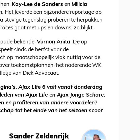
 hen,
Kay-Lee de Sanders
en
Milicia
n. Het leverde een bijzondere reportage op
 na stevige tegenslag proberen te herpakken
oces gaat met ups en downs, zo blijkt.
n oude bekende:
Vurnon Anita
. De op
peelt sinds de herfst voor de
h op maatschappelijk vlak nuttig voor de
 over toekomstplannen, het naderende WK
elletje van Dick Advocaat.
agina’s. Ajax Life 6 valt vanaf donderdag
leden van Ajax Life en Ajax Jonge Schare.
en en profiteren van andere voordelen?
chap tot het einde van het seizoen scoor
Sander Zeldenrijk