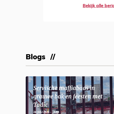
Bekijk alle ber
Blogs
Servische maffiabaas in
grauwe bak en feesten met
Tadic
24 JULI 2026 - 11:59