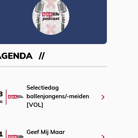
AGENDA
Selectiedag
3
ballenjongens/-meiden
G
[VOL]
Geef Mij Maar
1