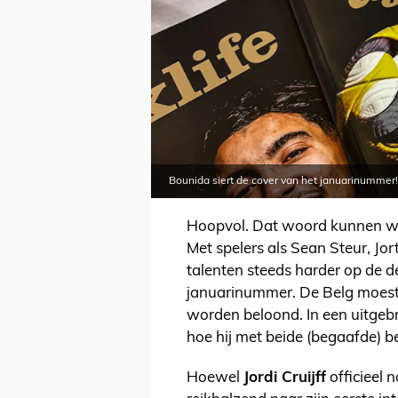
Bounida siert de cover van het januarinummer!
Hoopvol. Dat woord kunnen we 
Met spelers als Sean Steur, Jo
talenten steeds harder op de d
januarinummer. De Belg moest 
worden beloond. In een uitgebr
hoe hij met beide (begaafde) 
Hoewel
Jordi Cruijff
officieel