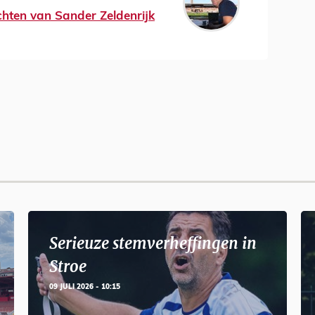
ichten van Sander Zeldenrijk
Serieuze stemverheffingen in
Stroe
09 JULI 2026 - 10:15