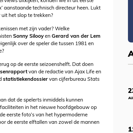
terviews uitkijken, konden we in dit eerste
 aanstaande technisch directeur heen. Lukt
 uit het slop te trekken?
jkenissen met zijn vader? Welke
nisten
Sonny Silooy
en
Gerard van der Lem
igenlijk over de speler die tussen 1981 en
e?
terug op de eerste seizoenshelft. Dat doen
ssenrapport
van de redactie van Ajax Life en
id
statistiekendossier
van cijferbureau
Stats
2
AU
aan dat de spelerts inmiddels kunnen
faciliteiten in het nieuwe hoofdgebouw op
e eerste foto’s van het hypermoderne
oor de eerste elftallen van zowel de mannen
1