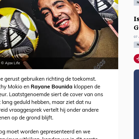
N
I
G
07 
N
 © Ajax Life
gerust gebruiken richting de toekomst.
rthy Mokio en
Rayane Bounida
kloppen de
eur. Laatstgenoemde siert de cover van ons
lang geduld hebben, maar ziet dat nu
eid vraaggesprek vertelt hij onder andere
benen op de grond blijft.
 nog moet worden gepresenteerd en we