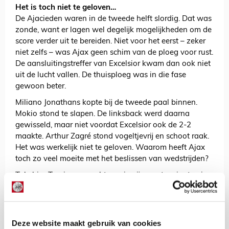
Het is toch niet te geloven…
De Ajacieden waren in de tweede helft slordig. Dat was
zonde, want er lagen wel degelijk mogelijkheden om de
score verder uit te bereiden. Niet voor het eerst – zeker
niet zelfs – was Ajax geen schim van de ploeg voor rust.
De aansluitingstreffer van Excelsior kwam dan ook niet
uit de lucht vallen. De thuisploeg was in die fase
gewoon beter.
Miliano Jonathans kopte bij de tweede paal binnen.
Mokio stond te slapen. De linksback werd daarna
gewisseld, maar niet voordat Excelsior ook de 2-2
maakte. Arthur Zagré stond vogeltjevrij en schoot raak.
Het was werkelijk niet te geloven. Waarom heeft Ajax
toch zo veel moeite met het beslissen van wedstrijden?
Takehiro Tomiyasu mocht overig zijn eerste minuten in
het wit-rood-wit maken. Datzelfde gold voor Jinairo
Johnson. We hadden ze allebei een mooier debuut
gegund.
Deze website maakt gebruik van cookies