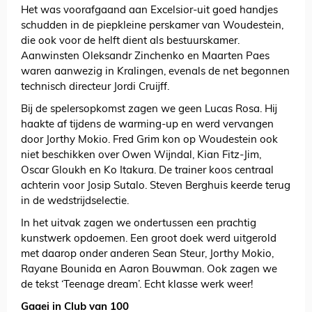
Het was voorafgaand aan Excelsior-uit goed handjes
schudden in de piepkleine perskamer van Woudestein,
die ook voor de helft dient als bestuurskamer.
Aanwinsten Oleksandr Zinchenko en Maarten Paes
waren aanwezig in Kralingen, evenals de net begonnen
technisch directeur Jordi Cruijff.
Bij de spelersopkomst zagen we geen Lucas Rosa. Hij
haakte af tijdens de warming-up en werd vervangen
door Jorthy Mokio. Fred Grim kon op Woudestein ook
niet beschikken over Owen Wijndal, Kian Fitz-Jim,
Oscar Gloukh en Ko Itakura. De trainer koos centraal
achterin voor Josip Sutalo. Steven Berghuis keerde terug
in de wedstrijdselectie.
In het uitvak zagen we ondertussen een prachtig
kunstwerk opdoemen. Een groot doek werd uitgerold
met daarop onder anderen Sean Steur, Jorthy Mokio,
Rayane Bounida en Aaron Bouwman. Ook zagen we
de tekst ‘Teenage dream’. Echt klasse werk weer!
Gaaei in Club van 100