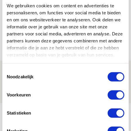
We gebruiken cookies om content en advertenties te
Lindy Hofstra
personaliseren, om functies voor social media te bieden
Bekijk alle berichten van Lindy Hofstra
en om ons websiteverkeer te analyseren. Ook delen we
informatie over je gebruik van onze site met onze
partners voor social media, adverteren en analyse. Deze
partners kunnen deze gegevens combineren met andere
Net binnen //
informatie die je aan ze hebt verstrekt of die ze hebben
verzameld op basis van je gebruik van hun services.
Brandt: ‘Ajax en Cruijff bleven door
Toestemmingsselectie
Noodzakelijk
mijn hoofd spoken’
07 AUGUSTUS 2026 - 20:02
Voorkeuren
NIEUWS
Míchel geeft blessure-update en
Statistieken
spreekt over Godts, Baas en
aanwinsten
Marketing