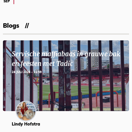
SEP
Blogs
Servische maffiabaas in grauwe bak
en feesten met Tadic
24 JULI 2026 - 11:59
Lindy Hofstra