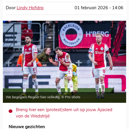
Door
Lindy Hofstra
01 februari 2026 - 14:06
We begrijpen Regeer hier volledig. © Pro Shots
Breng hier een (protest)stem uit op jouw Ajacied
van de Wedstrijd
Nieuwe gezichten