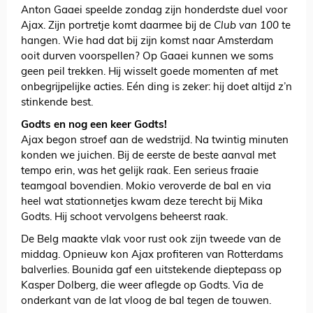
Anton Gaaei speelde zondag zijn honderdste duel voor
Ajax. Zijn portretje komt daarmee bij de
Club van 100
te
hangen. Wie had dat bij zijn komst naar Amsterdam
ooit durven voorspellen? Op Gaaei kunnen we soms
geen peil trekken. Hij wisselt goede momenten af met
onbegrijpelijke acties. Eén ding is zeker: hij doet altijd z’n
stinkende best.
Godts en nog een keer Godts!
Ajax begon stroef aan de wedstrijd. Na twintig minuten
konden we juichen. Bij de eerste de beste aanval met
tempo erin, was het gelijk raak. Een serieus fraaie
teamgoal bovendien. Mokio veroverde de bal en via
heel wat stationnetjes kwam deze terecht bij Mika
Godts. Hij schoot vervolgens beheerst raak.
De Belg maakte vlak voor rust ook zijn tweede van de
middag. Opnieuw kon Ajax profiteren van Rotterdams
balverlies. Bounida gaf een uitstekende dieptepass op
Kasper Dolberg, die weer aflegde op Godts. Via de
onderkant van de lat vloog de bal tegen de touwen.