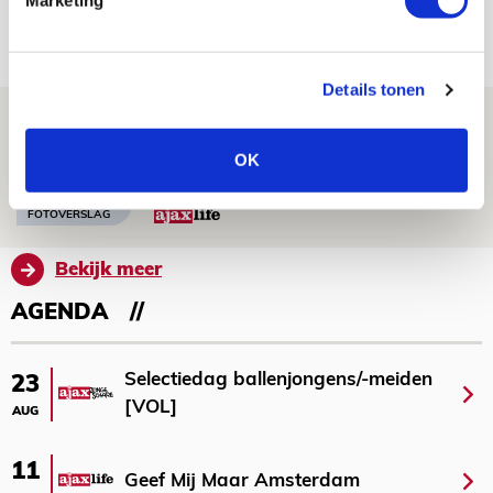
07 AUGUSTUS 2026 - 14:13
NIEUWS
Details tonen
Volop enthousiasme in fotoverslag van
Europees treffen met Shelbourne
OK
07 AUGUSTUS 2026 - 09:00
FOTOVERSLAG
Bekijk meer
AGENDA
Selectiedag ballenjongens/-meiden
23
[VOL]
AUG
11
Geef Mij Maar Amsterdam