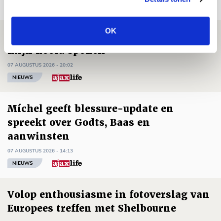
OK
Brandt: ‘Ajax en Cruijff bleven door
mijn hoofd spoken’
07 AUGUSTUS 2026 - 20:02
NIEUWS
Míchel geeft blessure-update en
spreekt over Godts, Baas en
aanwinsten
07 AUGUSTUS 2026 - 14:13
NIEUWS
Volop enthousiasme in fotoverslag van
Europees treffen met Shelbourne