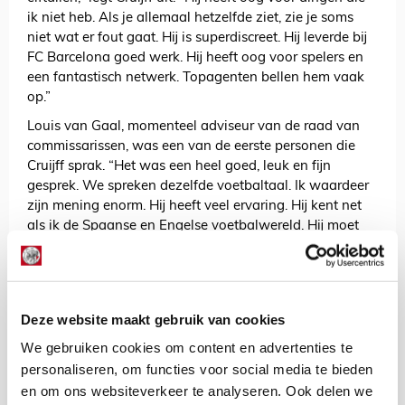
ik niet heb. Als je allemaal hetzelfde ziet, zie je soms
niet wat er fout gaat. Hij is superdiscreet. Hij leverde bij
FC Barcelona goed werk. Hij heeft oog voor spelers en
een fantastisch netwerk. Topagenten bellen hem vaak
op.”
Louis van Gaal, momenteel adviseur van de raad van
commissarissen, was een van de eerste personen die
Cruijff sprak. “Het was een heel goed, leuk en fijn
gesprek. We spreken dezelfde voetbaltaal. Ik waardeer
zijn mening enorm. Hij heeft veel ervaring. Hij kent net
als ik de Spaanse en Engelse voetbalwereld. Hij moet
beslissen of hij doorgaat als adviseur, maar het gesprek
was prettig en we denken over veel voetbalzaken
hetzelfde.”
Tot slot kreeg Cruijff de vraag of er binnen Ajax meer
Deze website maakt gebruik van cookies
ruimte komt voor clublegendes. “Ajax kent ontzettend
We gebruiken cookies om content en advertenties te
veel legendes. Dat moeten we gebruiken op een goede
personaliseren, om functies voor social media te bieden
manier. Als een jonge speler met iemand kan praten die
en om ons websiteverkeer te analyseren. Ook delen we
alles won, is de geloofwaardigheid heel groot. Het moet