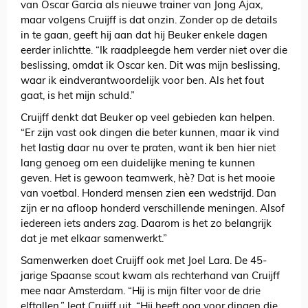
van Oscar Garcia als nieuwe trainer van Jong Ajax,
maar volgens Cruijff is dat onzin. Zonder op de details
in te gaan, geeft hij aan dat hij Beuker enkele dagen
eerder inlichtte. “Ik raadpleegde hem verder niet over die
beslissing, omdat ik Oscar ken. Dit was mijn beslissing,
waar ik eindverantwoordelijk voor ben. Als het fout
gaat, is het mijn schuld.”
Cruijff denkt dat Beuker op veel gebieden kan helpen.
“Er zijn vast ook dingen die beter kunnen, maar ik vind
het lastig daar nu over te praten, want ik ben hier niet
lang genoeg om een duidelijke mening te kunnen
geven. Het is gewoon teamwerk, hè? Dat is het mooie
van voetbal. Honderd mensen zien een wedstrijd. Dan
zijn er na afloop honderd verschillende meningen. Alsof
iedereen iets anders zag. Daarom is het zo belangrijk
dat je met elkaar samenwerkt.”
Samenwerken doet Cruijff ook met Joel Lara. De 45-
jarige Spaanse scout kwam als rechterhand van Cruijff
mee naar Amsterdam. “Hij is mijn filter voor de drie
elftallen,” legt Cruijff uit. “Hij heeft oog voor dingen die