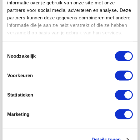
informatie over je gebruik van onze site met onze
wel een balans zijn tussen wat gister was, vandaag is
partners voor social media, adverteren en analyse. Deze
en morgen komt. Het hoeft niet van nul naar honderd te
gaan, maar ook niet van honderd naar één.”
partners kunnen deze gegevens combineren met andere
informatie die je aan ze hebt verstrekt of die ze hebben
Voor Cruijff is in ieder geval duidelijk waar Ajax in 2028
verzameld op basis van je gebruik van hun services.
moet staan. “Dan moeten we kampioen zijn. Daar gaan
we voor vechten.”
Toestemmingsselectie
AANBEVOLEN
Noodzakelijk
Cruijff over trainerswissel Jong
Ajax: ‘Signaal dat dit een
topclub is’
Voorkeuren
Floris Roos
Statistieken
Bekijk alle berichten van Floris Roos
Marketing
Net binnen //
Details tonen