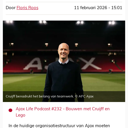
Door
Floris Roos
11 februari 2026 - 15:01
Cruijff benadrukt het belang van teamwerk. © AFC Ajax
Ajax Life Podcast #232 - Bouwen met Cruijff en
Lego
In de huidige organisatiestructuur van Ajax moeten