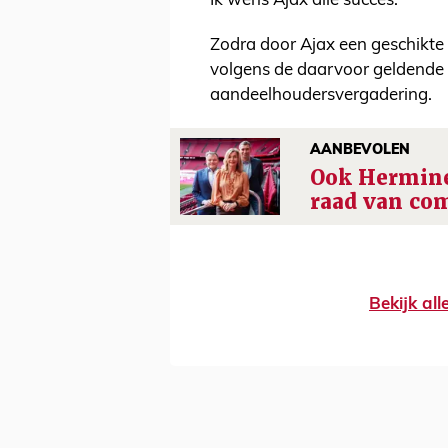
Ik wens Ajax alle succes.”
Zodra door Ajax een geschikte
volgens de daarvoor geldende
aandeelhoudersvergadering.
AANBEVOLEN
Ook Hermine
raad van co
Bekijk al