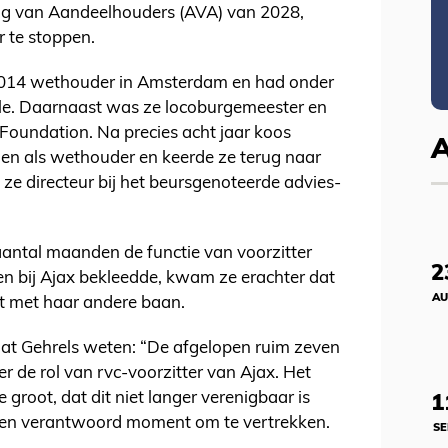
ing van Aandeelhouders (AVA) van 2028,
r te stoppen.
2014 wethouder in Amsterdam en had onder
ille. Daarnaast was ze locoburgemeester en
 Foundation. Na precies acht jaar koos
men als wethouder en keerde ze terug naar
s ze directeur bij het beursgenoteerde advies-
antal maanden de functie van voorzitter
2
n bij Ajax bekleedde, kwam ze erachter dat
AU
lt met haar andere baan.
aat Gehrels weten: “De afgelopen ruim zeven
r de rol van rvc-voorzitter van Ajax. Het
e groot, dat dit niet langer verenigbaar is
1
d en verantwoord moment om te vertrekken.
SE