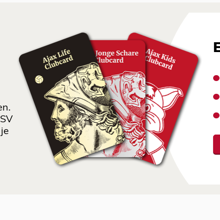
en.
 SV
je