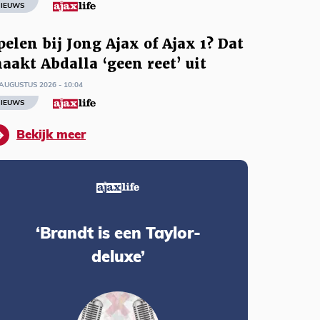
IEUWS
pelen bij Jong Ajax of Ajax 1? Dat
aakt Abdalla ‘geen reet’ uit
AUGUSTUS 2026 - 10:04
IEUWS
Bekijk meer
‘Brandt is een Taylor-
deluxe’