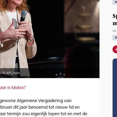
N
S
m
08 
N
vc. © AFC Ajax
aar is Mokio?
engewone Algemene Vergadering van
ruari dit jaar benoemd tot nieuw lid en
aar termijn zou eigenlijk lopen tot en met de