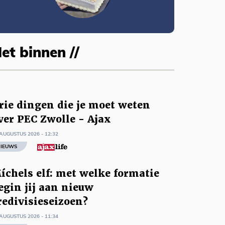
et binnen //
rie dingen die je moet weten
ver PEC Zwolle - Ajax
AUGUSTUS 2026 - 12:32
IEUWS
íchels elf: met welke formatie
egin jij aan nieuw
redivisieseizoen?
AUGUSTUS 2026 - 11:34