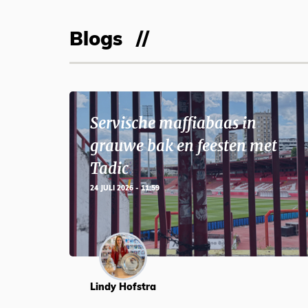
Blogs
Servische maffiabaas in
grauwe bak en feesten met
Tadic
24 JULI 2026 - 11:59
Lindy Hofstra