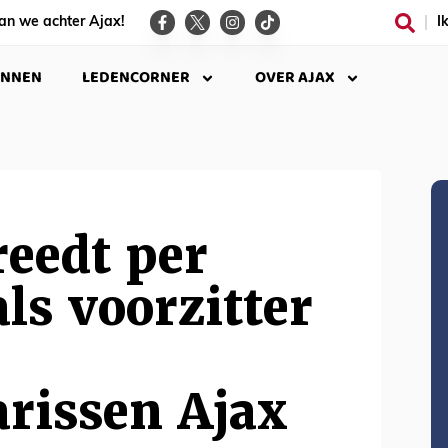
an we achter Ajax!
I
INNEN
LEDENCORNER
OVER AJAX
reedt per
als voorzitter
rissen Ajax