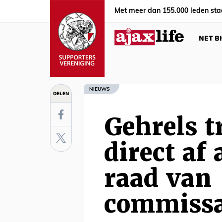
Met meer dan 155.000 leden sta
NET B
NIEUWS
DELEN
Gehrels t
direct af 
raad van
commissa