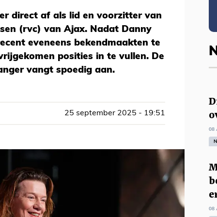
r direct af als lid en voorzitter van
sen (rvc) van Ajax. Nadat Danny
recent eveneens bekendmaakten te
N
vrijgekomen posities in te vullen. De
anger vangt spoedig aan.
D
o
25 september 2025 - 19:51
08 
N
M
b
e
08 