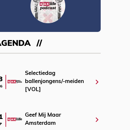
AGENDA
Selectiedag
3
ballenjongens/-meiden
G
[VOL]
Geef Mij Maar
1
Amsterdam
P