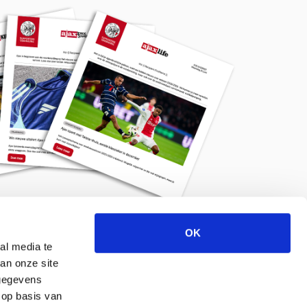
OK
Meld je aan voor de nieuwsbrief
al media te
an onze site
 gegevens
 op basis van