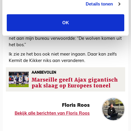
Details tonen
zijn club. Hoe kan hij hebben gedacht dat hij deze
monsterklus aankan? En hoe kan men dat binnen de
club hebben gedacht?
OK
Ik vind dat pijnlijk om te zien. Er wordt inmiddels hard
op de persoon Heitinga gespeeld. Of zoals een collega
net aan mijn bureau verwoordde: “De wolven komen uit
het bos.”
Ik zie ze het bos ook niet meer ingaan. Daar kan zelfs
Kermit de Kikker niks aan veranderen.
AANBEVOLEN
Marseille geeft Ajax gigantisch
pak slaag op Europees toneel
Floris Roos
Bekijk alle berichten van Floris Roos