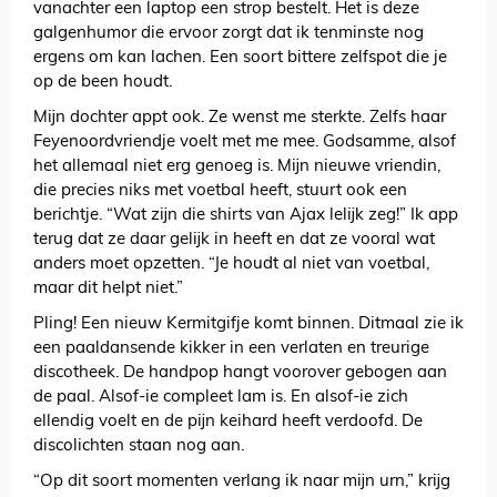
vanachter een laptop een strop bestelt. Het is deze
galgenhumor die ervoor zorgt dat ik tenminste nog
ergens om kan lachen. Een soort bittere zelfspot die je
op de been houdt.
Mijn dochter appt ook. Ze wenst me sterkte. Zelfs haar
Feyenoordvriendje voelt met me mee. Godsamme, alsof
het allemaal niet erg genoeg is. Mijn nieuwe vriendin,
die precies niks met voetbal heeft, stuurt ook een
berichtje. “Wat zijn die shirts van Ajax lelijk zeg!” Ik app
terug dat ze daar gelijk in heeft en dat ze vooral wat
anders moet opzetten. “Je houdt al niet van voetbal,
maar dit helpt niet.”
Pling! Een nieuw Kermitgifje komt binnen. Ditmaal zie ik
een paaldansende kikker in een verlaten en treurige
discotheek. De handpop hangt voorover gebogen aan
de paal. Alsof-ie compleet lam is. En alsof-ie zich
ellendig voelt en de pijn keihard heeft verdoofd. De
discolichten staan nog aan.
“Op dit soort momenten verlang ik naar mijn urn,” krijg