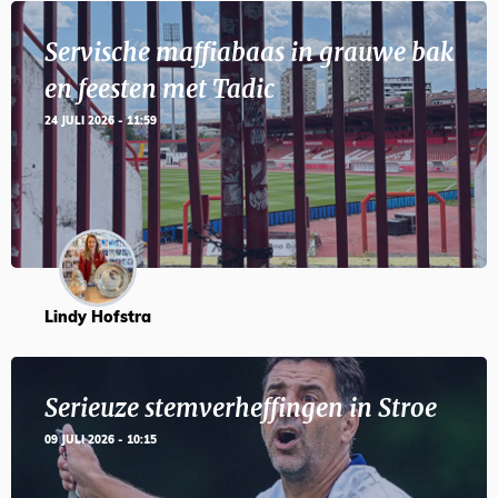
Servische maffiabaas in grauwe bak
en feesten met Tadic
24 JULI 2026 - 11:59
Lindy Hofstra
Serieuze stemverheffingen in Stroe
09 JULI 2026 - 10:15