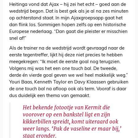
Heitinga vond dat Ajax – hij zei het echt – goed aan de
wedstrijd begon. Dat is best gek als je al na zes minuten
op achterstand staat. In mijn Ajaxgroepsapp gaat het
dan flink los. Sommigen hopen zelfs op een historische
Europese nederlaag. “Dan gaat die pleister er misschien
snel af!”
Als de trainer na de wedstrijd wordt gevraagd naar de
eerste tegentreffer, lijkt hij deze niet precies te hebben
meegekregen: “Ik moet de eerste goal nog terugzien.
Volgens mij was het een
one touch bal
. De tweede,
derde én vierde goal geven we wel heel makkelijk weg.”
Youri Baas, Kenneth Taylor en Davy Klaassen gebruiken
de
one touch bal
na afloop ook als term. Vooraf is daar
dus duidelijk een thema van gemaakt.
Het bekende fotootje van Kermit die
voorover op een bankstel ligt en zijn
kikkerbillen spreidt, komt uiteraard ook
weer langs. ‘Pak de vaseline er maar bij,’
staat eronder.