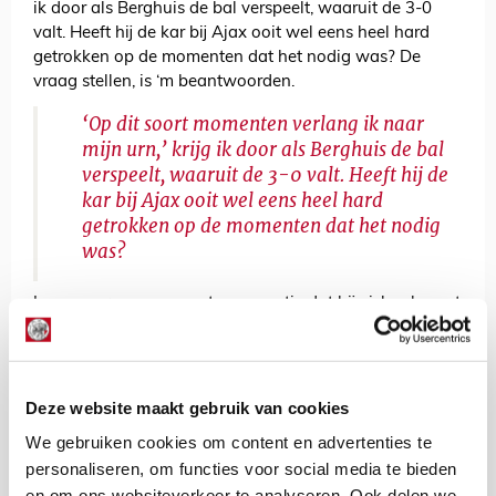
ik door als Berghuis de bal verspeelt, waaruit de 3-0
valt. Heeft hij de kar bij Ajax ooit wel eens heel hard
getrokken op de momenten dat het nodig was? De
vraag stellen, is ‘m beantwoorden.
‘Op dit soort momenten verlang ik naar
mijn urn,’ krijg ik door als Berghuis de bal
verspeelt, waaruit de 3-0 valt. Heeft hij de
kar bij Ajax ooit wel eens heel hard
getrokken op de momenten dat het nodig
was?
In onze groepsapp zegt een maatje dat hij zich schaamt
voor dit Ajax. En dat hij opziet tegen de reacties van zijn
collega’s op zijn werk. Zelf heb ik van dat laatste geen
last, want hier op kantoor voelt iedereen dezelfde pijn.
Hier lopen godzijdank geen collega’s rond die even
Deze website maakt gebruik van cookies
schijtlollig komen doen aan je bureau.
We gebruiken cookies om content en advertenties te
Als Heitinga na afloop de vraag krijgt of het na
personaliseren, om functies voor social media te bieden
Olympique Marseille-uit eigenlijk wel klaar is, stelt hij er
en om ons websiteverkeer te analyseren. Ook delen we