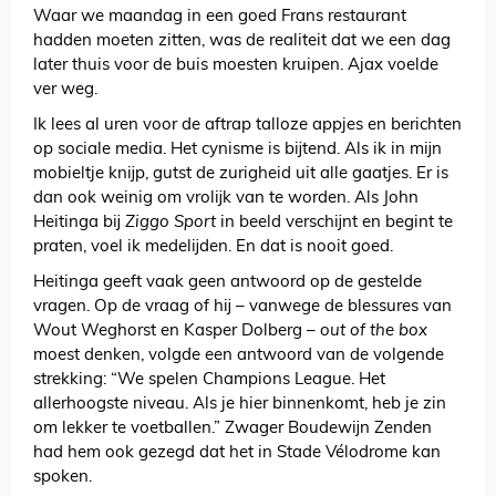
Waar we maandag in een goed Frans restaurant
hadden moeten zitten, was de realiteit dat we een dag
later thuis voor de buis moesten kruipen. Ajax voelde
ver weg.
Ik lees al uren voor de aftrap talloze appjes en berichten
op sociale media. Het cynisme is bijtend. Als ik in mijn
mobieltje knijp, gutst de zurigheid uit alle gaatjes. Er is
dan ook weinig om vrolijk van te worden. Als John
Heitinga bij
Ziggo Sport
in beeld verschijnt en begint te
praten, voel ik medelijden. En dat is nooit goed.
Heitinga geeft vaak geen antwoord op de gestelde
vragen. Op de vraag of hij – vanwege de blessures van
Wout Weghorst en Kasper Dolberg –
out of the box
moest denken, volgde een antwoord van de volgende
strekking: “We spelen Champions League. Het
allerhoogste niveau. Als je hier binnenkomt, heb je zin
om lekker te voetballen.” Zwager Boudewijn Zenden
had hem ook gezegd dat het in Stade Vélodrome kan
spoken.